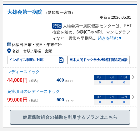
大雄会第一病院
（愛知県 一宮市）
更新日:
2026.05.01
特徴
大雄会第一病院健診センターは、PET
検査を始め、64列CTやMRI、マンモグラフ
ィなど、異常を早期発
...
続きを読む▼
休診日:
日曜・祝日・年末年始
名鉄一宮駅 / 尾張一宮駅
インボイス制度に対応
日本人間ドック学会機能評価認定施設
レディースドック
8
月
9
月
10
月
44,000
円
400
（税込）
ポイント
○
○
○
充実項目のレディースドック
8
月
9
月
10
月
99,000
円
900
（税込）
ポイント
○
○
○
健康保険組合の補助を利用するプランはこちら