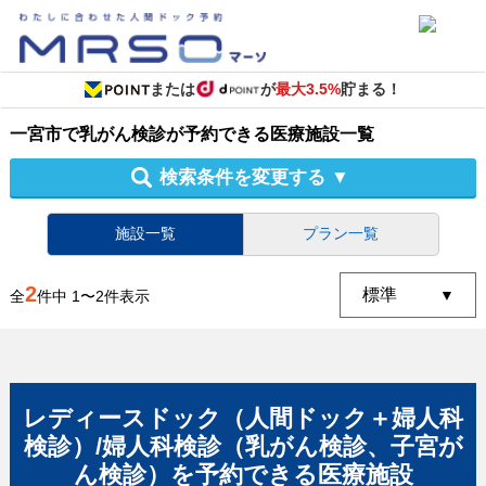
または
が
最大3.5%
貯まる！
一宮市
で
乳がん検診
が予約できる
医療施設
一覧
検索条件を変更する
▼
施設一覧
プラン一覧
2
全
件中
1
〜
2
件表示
レディースドック（人間ドック＋婦人科
検診）/婦人科検診（乳がん検診、子宮が
ん検診）
を予約できる
医療施設