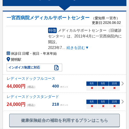
一宮西病院メディカルサポートセンター
（愛知県 一宮市）
更新日:
2026.06.02
特徴
メディカルサポートセンター（旧健診
センター）は、2011年4月に一宮西病院内に
開設。
2023年7
...
続きを読む▼
休診日:
日曜・祝日・年末年始
開明駅
インボイス制度に対応
レディースドックフルコース
8
月
9
月
10
月
44,000
円
400
（税込）
ポイント
×
×
×
レディースドックスタンダード
8
月
9
月
10
月
24,000
円
218
（税込）
ポイント
×
×
×
健康保険組合の補助を利用するプランはこちら