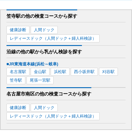
笠寺駅
の
他の
検査コースから探す
健康診断
人間ドック
レディースドック（人間ドック＋婦人科検診）
沿線の他の駅から
乳がん検診を
探す
■JR東海道本線(浜松～岐阜)
名古屋
駅
金山
駅
浜松
駅
西小坂井
駅
刈谷
駅
笠寺
駅
尾張一宮
駅
名古屋市南区
の
他の
検査コースから探す
健康診断
人間ドック
レディースドック（人間ドック＋婦人科検診）