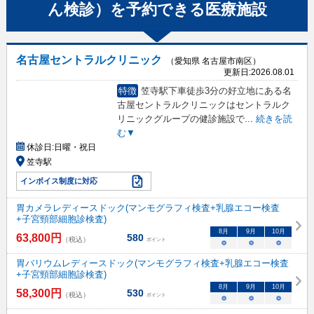
ん検診）
を予約できる
医療施設
名古屋セントラルクリニック
（愛知県 名古屋市南区）
更新日:
2026.08.01
特徴
笠寺駅下車徒歩3分の好立地にある名
古屋セントラルクリニックはセントラルク
リニックグループの健診施設で
...
続きを読
む▼
休診日:
日曜・祝日
笠寺駅
インボイス制度に対応
胃カメラレディースドック(マンモグラフィ検査+乳腺エコー検査
+子宮頸部細胞診検査)
8
月
9
月
10
月
63,800
円
580
（税込）
ポイント
○
○
○
胃バリウムレディースドック(マンモグラフィ検査+乳腺エコー検査
+子宮頸部細胞診検査)
8
月
9
月
10
月
58,300
円
530
（税込）
ポイント
○
○
○