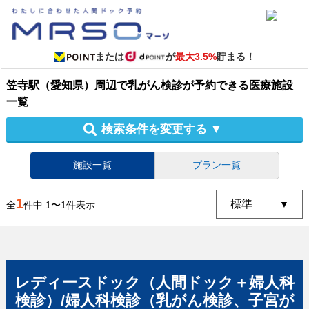
または
が
最大3.5%
貯まる！
笠寺駅（愛知県）周辺
で
乳がん検診
が予約できる
医療施設
一覧
検索条件を変更する
▼
施設一覧
プラン一覧
1
全
件中
1
〜
1
件表示
レディースドック（人間ドック＋婦人科
検診）/婦人科検診（乳がん検診、子宮が