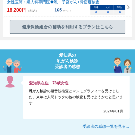
女性医師・婦人科専門医◆乳・子宮がん+骨密度検査
8
月
9
月
10
月
18,200
円
165
（税込）
ポイント
○
○
○
健康保険組合の補助を利用するプランはこちら
愛知県
の
乳がん検診
受診者の感想
愛知県
在住
78
歳
女性
乳がん検診の超音波検査とマンモグラフィーを受けまし
た。来年は人間ドックの他の検査も受けようかなと思いま
す
2024年01月
受診者の感想一覧を見る→