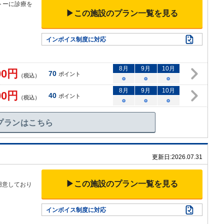
トーに診療を
▶この施設のプラン一覧を見る
インボイス制度に対応
8
月
9
月
10
月
00
円
70
ポイント
（税込）
○
○
○
8
月
9
月
10
月
00
円
40
ポイント
（税込）
○
○
○
プランはこちら
更新日:
2026.07.31
▶この施設のプラン一覧を見る
用意しており
インボイス制度に対応