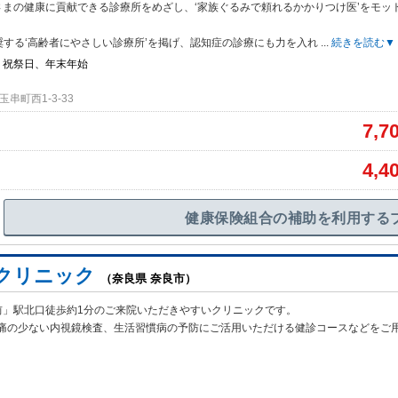
さまの健康に貢献できる診療所をめざし、‘家族ぐるみで頼れるかかりつけ医’をモッ
推奨する‘高齢者にやさしい診療所’を掲げ、認知症の診療にも力を入れ
...
続きを読む▼
、祝祭日、年末年始
串町西1-3-33
7,7
4,4
健康保険組合の補助を利用する
クリニック
（奈良県 奈良市）
前」駅北口徒歩約1分のご来院いただきやすいクリニックです。
痛の少ない内
視鏡検査、生活習慣病の予防にご活用いただける健診コースなどをご