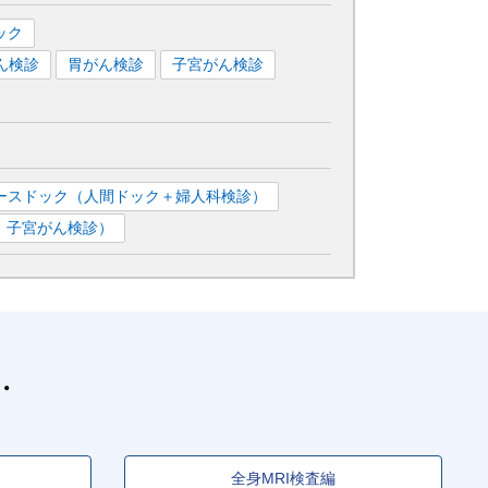
ック
ん検診
胃がん検診
子宮がん検診
ースドック（人間ドック＋婦人科検診）
、子宮がん検診）
全身MRI検査編