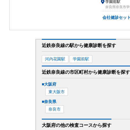
学園前駅
奈良県奈良市学
会社健診セッ
近鉄奈良線
の駅から
健康診断を
探す
河内花園
駅
学園前
駅
近鉄奈良線
の市区町村から
健康診断を
探す
■
大阪府
東大阪市
■
奈良県
奈良市
大阪府
の
他の
検査コースから探す