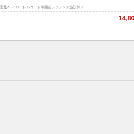
園北2-1-5ローレルコート学園前レジデンス施設棟1F
14,8
ト