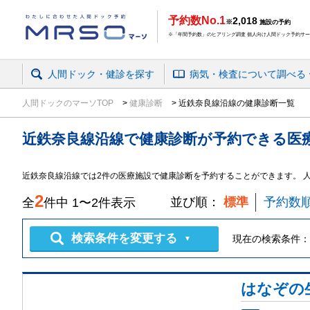
予約数No.1
2,018
※
施設の予約
※「年間予約数」のヒアリング調査 個人向け人間ドック予約サービ
人間ドック・健診を探す
病気・検査
について
調べる
人間ドックのマーソTOP
健康診断
近鉄奈良線沿線の健康診断一覧
近鉄奈良線沿線
で
健康診断
が予約できる
医
近鉄奈良線沿線では2件の医療施設で健康診断を予約することができます。 
2
並び順：
標準
予約数
全
件中
1
〜
2
件表示
検索条件を変更する
現在の検索条件：
▼
はなぞの