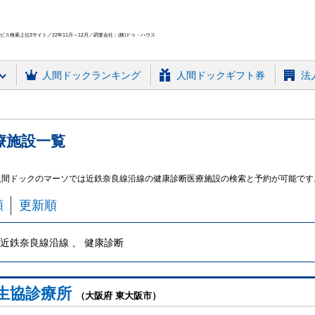
ス検索上位3サイト／22年11月～12月／調査会社：(株)ドゥ・ハウス
人間ドック
ランキング
人間ドックギフト券
法
療施設
一覧
人間ドックのマーソでは近鉄奈良線沿線の健康診断医療施設の検索と予約が可能です
順
更新順
近鉄奈良線沿線 、 健康診断
生協診療所
（大阪府 東大阪市）