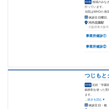
特徴
地域のみな
行っています。
当院はWHOの 
休診日:
日曜日
河内花園駅
大阪府東大阪市玉
事業所健診①
事業所健診②
つじもと
特徴
近鉄「学園
鎮静剤を使った苦
ます。
...
続きを読む▼
休診日:
日・祝