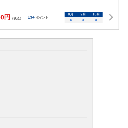
8
月
9
月
10
月
00
円
134
ポイント
（税込）
○
○
○