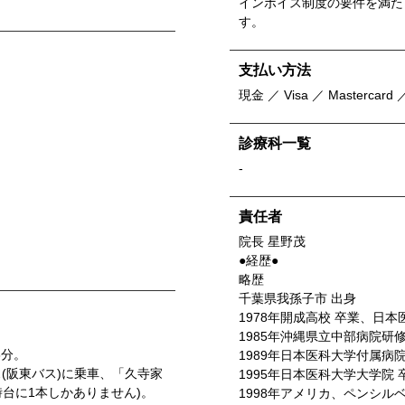
インボイス制度の要件を満た
す。
支払い方法
現金 ／ Visa ／ Mastercard ／
診療科一覧
-
責任者
院長 星野茂
●経歴●
略歴
千葉県我孫子市 出身
1978年開成高校 卒業、日本
1985年沖縄県立中部病院研修
8分。
1989年日本医科大学付属病
(阪東バス)に乗車、「久寺家
1995年日本医科大学大学院 
時台に1本しかありません)。
1998年アメリカ、ペンシ