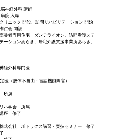
院脳神経外科 講師
台病院 入職
神経クリニック 開設、訪問リハビリテーション 開始
団湖仁会 開設
付き高齢者専用住宅・ダンデライオン、訪問看護ステ
テーションあらき、居宅介護支援事業所あらき、
神経外科専門医
指定医（肢体不自由・言語機能障害）
 所属
リハ学会 所属
講座 修了
株式会社 ボトックス講習・実技セミナー 修了
了