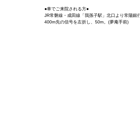
●車でご来院される方●
JR常磐線・成田線「我孫子駅」北口より常陽銀
400m先の信号を左折し、50m。(夢庵手前)