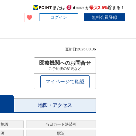
または
が
最大3.5%
貯まる！
ログイン
無料会員登録
更新日:
2026.08.06
医療機関へのお問合せ
ご予約後の変更など
マイページで確認
地図・アクセス
・施設
当日カード決済可
門医
駅近