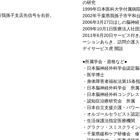
の研究
1999年日本医科大学付属病
行我孫子支店先信号を右折。
2002年千葉県我孫子市平和
2006年3月27日ほしの脳
2009年10月1日医療法人社
2011年6月20日サービス
ーションあらき、訪問介護ス
デイサービス虎 開設
●所属学会・資格など●
・日本脳神経外科学会認定脳
・医学博士
・身体障害者福祉法第15条
・日本脳神経外科学会 所属
・日本脳神経外科コングレス
・認知症治療研究会 所属
・日本自立支援介護・パワー
・オルゴールセラピスト認定
・生活保護法指定医療機関
・グラクソ・スミスクライン
・千葉県緩和ケア研修会 修