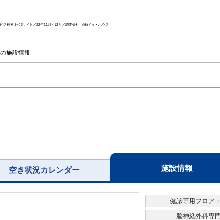
ス検索上位3サイト／22年11月～12月／調査会社：(株)ドゥ・ハウス
クの施設情報
施設情報
空き状況カレンダー
健診専用フロア
脳神経外科専