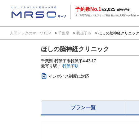
予約数No.1
2,025
※
施設の予約
※「年間予約数」のヒアリング調査 個人向け人間ドック予約サービ
人間ドックのマーソTOP
千葉県
我孫子市
ほしの脳神経クリニッ
ほしの脳神経クリニック
千葉県
我孫子市我孫子4-43-17
最寄り駅：
我孫子駅
インボイス制度に対応
プラン一覧