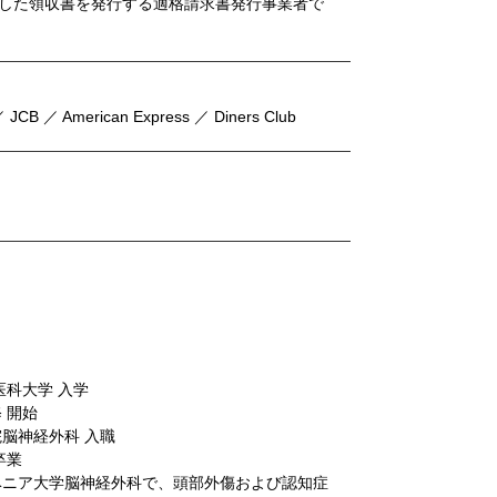
した領収書を発行する適格請求書発行事業者で
 JCB ／ American Express ／ Diners Club
医科大学 入学
 開始
院脳神経外科 入職
卒業
ルベニア大学脳神経外科で、頭部外傷および認知症