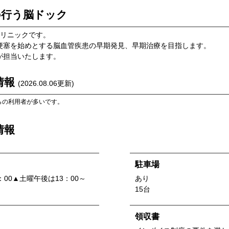
の行う脳ドック
クリニックです。
梗塞を始めとする脳血管疾患の早期発見、早期治療を目指します。
が担当いたします。
情報
(
2026.08.06
更新)
らの利用者が多いです。
情報
駐車場
：00▲土曜午後は13：00～
あり
15台
領収書