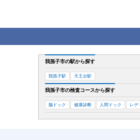
我孫子市
の駅から
探す
我孫子
駅
天王台
駅
我孫子市
の
検査コースから探す
脳ドック
健康診断
人間ドック
レデ