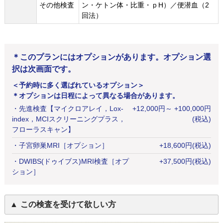
その他検査
ン・ケトン体・比重・ｐH）／便潜血（2
回法）
＊このプランにはオプションがあります。オプション選
択は次画面です。
＜予約時に多く選ばれているオプション＞
＊オプションは日程によって異なる場合があります。
・
先進検査【マイクロアレイ，Lox-
+
12,000
円
～ +100,000円
index，MCIスクリーニングプラス，
(税込)
フローラスキャン】
・
子宮卵巣MRI［オプション］
+
18,600
円
(税込)
・
DWIBS(ドゥイブス)MRI検査［オプ
+
37,500
円
(税込)
ション］
この検査を受けて欲しい方