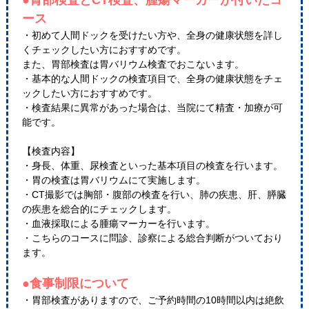
●胃部検査とCT検査、腫瘍マーカーが付いたコ
ース
・初めて人間ドックを受けたい方や、全身の健康状態を詳し
くチェックしたい方におすすめです。
また、胃部検査は胃バリウム検査でおこないます。
・基本的な人間ドックの検査項目で、全身の健康状態をチェ
ックしたい方におすすめです。
・検査結果に異常があった場合は、当院にて精査・加療が可
能です。
【検査内容】
・身長、体重、尿検査といった基本項目の検査を行います。
・胃の検査は胃バリウムにて実施します。
・CT撮影では胸部・腹部の検査を行い、肺の疾患、肝、膵臓
の疾患を総合的にチェックします。
・血液採取による腫瘍マーカーを行います。
・こちらのコースに問診、診察による総合判断がついており
ます。
●食事制限について
・胃部検査がありますので、ご予約時間の10時間以内は絶飲