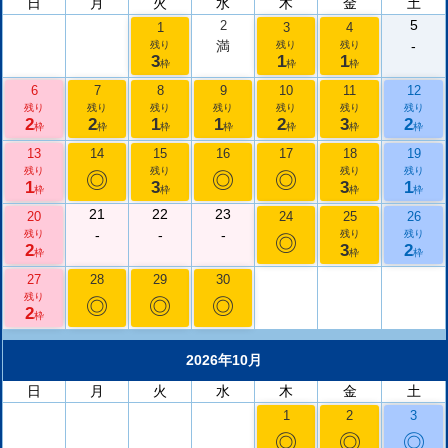
日
月
火
水
木
金
土
5
2
1
3
4
満
-
残り
残り
残り
3
1
1
枠
枠
枠
6
7
8
9
10
11
12
残り
残り
残り
残り
残り
残り
残り
2
2
1
1
2
3
2
枠
枠
枠
枠
枠
枠
枠
13
14
15
16
17
18
19
残り
残り
残り
残り
◎
◎
◎
1
3
3
1
枠
枠
枠
枠
21
22
23
20
24
25
26
-
-
-
残り
残り
残り
◎
2
3
2
枠
枠
枠
27
28
29
30
残り
◎
◎
◎
2
枠
2026年10月
日
月
火
水
木
金
土
1
2
3
◎
◎
◎