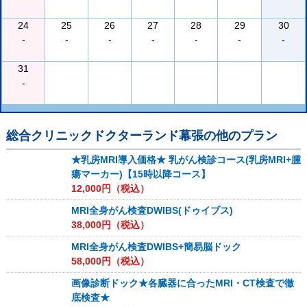
24
25
26
27
28
29
30
-
-
-
-
-
-
-
31
-
総合クリニックドクターランド幕張
の他のプラン
★乳房MRI導入価格★ 乳がん検診コース(乳房MRI+腫
瘍マーカー)【15時以降コース】
12,000
円（税込）
MRI全身がん検査DWIBS(ドゥイブス)
38,000
円（税込）
MRI全身がん検査DWIBS+簡易脳ドック
58,000
円（税込）
画像診断ドック★各臓器に合ったMRI・CT検査で徹
底検査★