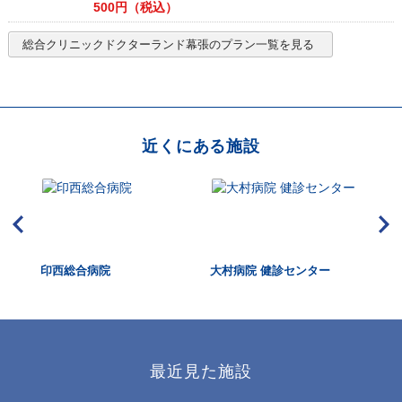
500
円（税込）
総合クリニックドクターランド幕張
のプラン一覧を見る
近くにある施設
印西総合病院
大村病院 健診センター
本
リ
最近見た施設