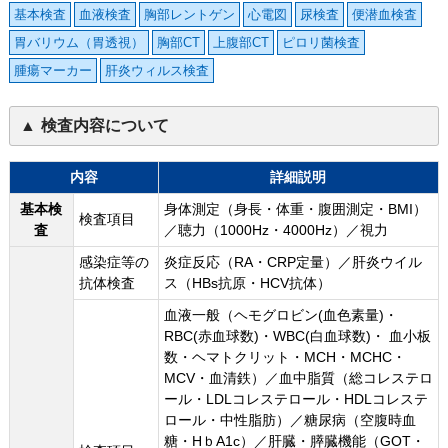
基本検査
血液検査
胸部レントゲン
心電図
尿検査
便潜血検査
胃バリウム（胃透視）
胸部CT
上腹部CT
ピロリ菌検査
腫瘍マーカー
肝炎ウィルス検査
検査内容について
内容
詳細説明
基本検
身体測定（身長・体重・腹囲測定・BMI）
検査項目
査
／聴力（1000Hz・4000Hz）／視力
感染症等の
炎症反応（RA・CRP定量）／肝炎ウイル
抗体検査
ス（HBs抗原・HCV抗体）
血液一般（ヘモグロビン(血色素量)・
RBC(赤血球数)・WBC(白血球数)・ 血小板
数・ヘマトクリット・MCH・MCHC・
MCV・血清鉄）／血中脂質（総コレステロ
ール・LDLコレステロール・HDLコレステ
ロール・中性脂肪）／糖尿病（空腹時血
糖・HｂA1c）／肝臓・膵臓機能（GOT・