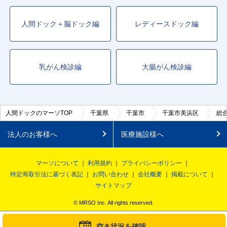
人間ドック＋脳ドック編
レディースドック編
乳がん検診編
大腸がん検診編
人間ドックのマーソTOP
千葉県
千葉市
千葉市美浜区
総
法人のお客様へ
医療施設様へ
マーソについて
利用規約
プライバシーポリシー
特定商取引法に基づく表記
お問い合わせ
会社概要
掲載について
サイトマップ
© MRSO Inc. All rights reserved.
空き状況を確認