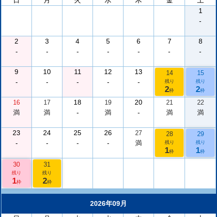
日
月
火
水
木
金
土
1
-
2
3
4
5
6
7
8
-
-
-
-
-
-
-
9
10
11
12
13
14
15
-
-
-
-
-
残り
残り
2
2
枠
枠
18
20
16
17
19
21
22
満
満
-
満
-
満
満
23
24
25
26
27
28
29
-
-
-
-
満
残り
残り
1
1
枠
枠
30
31
残り
残り
1
2
枠
枠
2026年09月