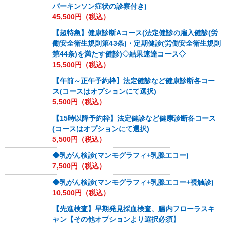
パーキンソン症状の診察付き)
45,500
円（税込）
【超特急】健康診断Aコース(法定健診の雇入健診(労
働安全衛生規則第43条)・定期健診(労働安全衛生規則
第44条)を満たす健診)◇結果速達コース◇
15,500
円（税込）
【午前～正午予約枠】法定健診など健康診断各コー
ス(コースはオプションにて選択)
5,500
円（税込）
【15時以降予約枠】法定健診など健康診断各コース
(コースはオプションにて選択)
5,500
円（税込）
◆乳がん検診(マンモグラフィ+乳腺エコー)
7,500
円（税込）
◆乳がん検診(マンモグラフィ+乳腺エコー+視触診)
10,500
円（税込）
【先進検査】早期発見採血検査、腸内フローラスキ
ャン【その他オプションより選択必須】