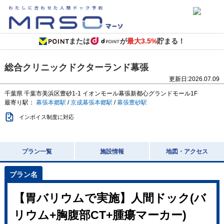
または
が
最大3.5%
貯まる！
総合クリニックドクターランド幕張
更新日:
2026.07.09
千葉県
千葉市美浜区豊砂1-1
イオンモール幕張新都心グランドモール1F
最寄り駅：
幕張本郷駅
/
京成幕張本郷駅
/
幕張豊砂駅
インボイス制度に対応
プラン一覧
施設情報
地図・アクセス
【胃バリウムで実施】人間ドック(バ
リウム+胸腹部CT+腫瘍マーカー)