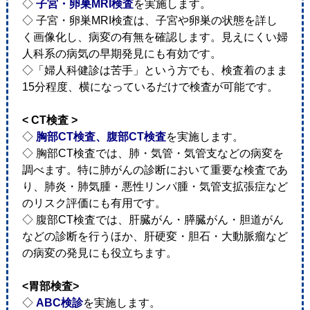
◇
子宮・卵巣MRI検査
を実施します。
◇ 子宮・卵巣MRI検査は、子宮や卵巣の状態を詳し
く画像化し、病変の有無を確認します。見えにくい婦
人科系の病気の早期発見にも有効です。
◇「婦人科健診は苦手」という方でも、検査着のまま
15分程度、横になっているだけで検査が可能です。
< CT検査 >
◇
胸部CT検査、腹部CT検査
を実施します。
◇ 胸部CT検査では、肺・気管・気管支などの病変を
調べます。特に肺がんの診断において重要な検査であ
り、肺炎・肺気腫・悪性リンパ腫・気管支拡張症など
のリスク評価にも有用です。
◇ 腹部CT検査では、肝臓がん・膵臓がん・胆道がん
などの診断を行うほか、肝硬変・胆石・大動脈瘤など
の病変の発見にも役立ちます。
<胃部検査>
◇
ABC検診
を実施します。