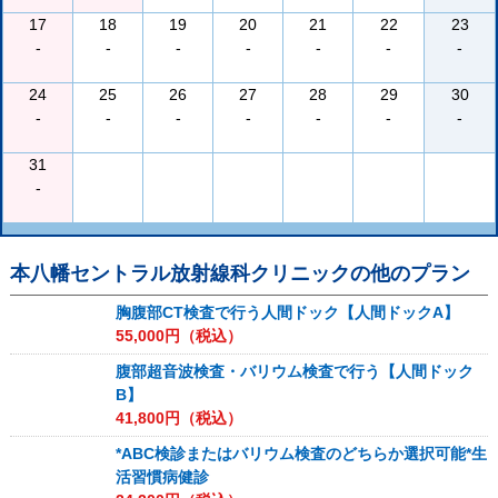
17
18
19
20
21
22
23
-
-
-
-
-
-
-
24
25
26
27
28
29
30
-
-
-
-
-
-
-
31
-
本八幡セントラル放射線科クリニック
の他のプラン
胸腹部CT検査で行う人間ドック【人間ドックA】
55,000
円（税込）
腹部超音波検査・バリウム検査で行う【人間ドック
B】
41,800
円（税込）
*ABC検診またはバリウム検査のどちらか選択可能*生
活習慣病健診