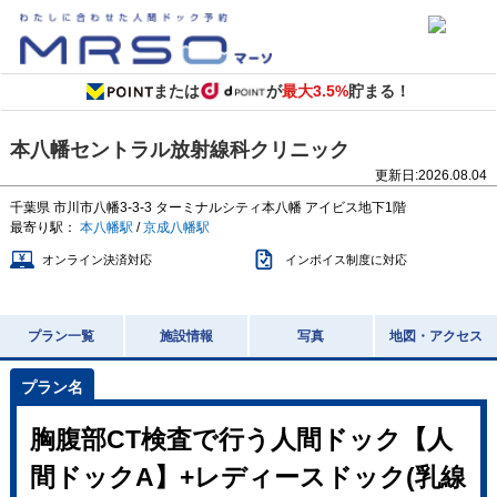
または
が
最大3.5%
貯まる！
本八幡セントラル放射線科クリニック
更新日:
2026.08.04
千葉県
市川市八幡3-3-3
ターミナルシティ本八幡 アイビス地下1階
最寄り駅：
本八幡駅
/
京成八幡駅
オンライン決済対応
インボイス制度に対応
プラン一覧
施設情報
写真
地図・アクセス
胸腹部CT検査で行う人間ドック【人
間ドックA】+レディースドック(乳線