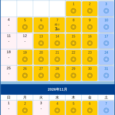
1
2
3
◎
◎
◎
4
5
6
7
8
9
10
-
残り
◎
◎
◎
◎
◎
3
枠
11
12
13
14
15
16
17
-
-
◎
◎
◎
◎
◎
18
19
20
21
22
23
24
-
◎
◎
◎
◎
◎
◎
25
26
27
28
29
30
31
-
◎
◎
◎
◎
◎
◎
2026年11月
日
月
火
水
木
金
土
1
3
2
4
5
6
7
-
-
◎
◎
◎
◎
◎