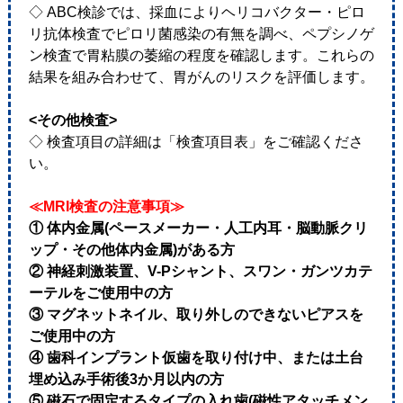
◇ ABC検診では、採血によりヘリコバクター・ピロ
リ抗体検査でピロリ菌感染の有無を調べ、ペプシノゲ
ン検査で胃粘膜の萎縮の程度を確認します。これらの
結果を組み合わせて、胃がんのリスクを評価します。
<その他検査>
◇ 検査項目の詳細は「検査項目表」をご確認くださ
い。
≪MRI検査の注意事項≫
① 体内金属(ペースメーカー・人工内耳・脳動脈クリ
ップ・その他体内金属)がある方
② 神経刺激装置、V-Pシャント、スワン・ガンツカテ
ーテルをご使用中の方
③ マグネットネイル、取り外しのできないピアスを
ご使用中の方
④ 歯科インプラント仮歯を取り付け中、または土台
埋め込み手術後3か月以内の方
⑤ 磁石で固定するタイプの入れ歯(磁性アタッチメン