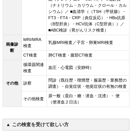
（ナトリウム・カリウム・クロール・カル
シウム）／ ■血清学（（TSH（甲状腺）・
FT3・FT4・CRP（炎症反応）・HBs抗原
（B型肝炎）・HCV抗体（C型肝炎））／
■ABC検診（胃がんリスク検査）
MRI/MRA
乳腺MRI検査／子宮・卵巣MRI検査
画像診
検査
断
CT検査
肺CT検査・腹部CT検査
循環器関連
血圧・心電図（安静時）
検査
問診（既往歴・喫煙歴・服薬歴・業務歴の
その他
診察
調査）・自覚症状・他覚症状の有無の検査
尿一般（蛋白・糖・潜血・沈渣）・ 便
その他検査
（便潜血２日法）
この検査を受けて欲しい方