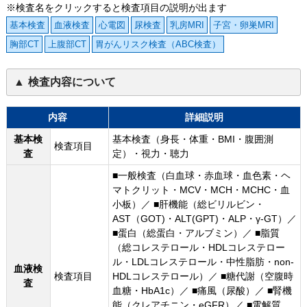
※検査名をクリックすると検査項目の説明が出ます
基本検査
血液検査
心電図
尿検査
乳房MRI
子宮・卵巣MRI
胸部CT
上腹部CT
胃がんリスク検査（ABC検査）
検査内容について
内容
詳細説明
基本検
基本検査（身長・体重・BMI・腹囲測
検査項目
査
定）・視力・聴力
■一般検査（白血球・赤血球・血色素・ヘ
マトクリット・MCV・MCH・MCHC・血
小板）／ ■肝機能（総ビリルビン・
AST（GOT)・ALT(GPT)・ALP・γ-GT）／
■蛋白（総蛋白・アルブミン）／ ■脂質
（総コレステロール・HDLコレステロー
ル・LDLコレステロール・中性脂肪・non-
血液検
検査項目
HDLコレステロール）／ ■糖代謝（空腹時
査
血糖・HbA1c）／ ■痛風（尿酸）／ ■腎機
能（クレアチニン・eGFR）／ ■電解質