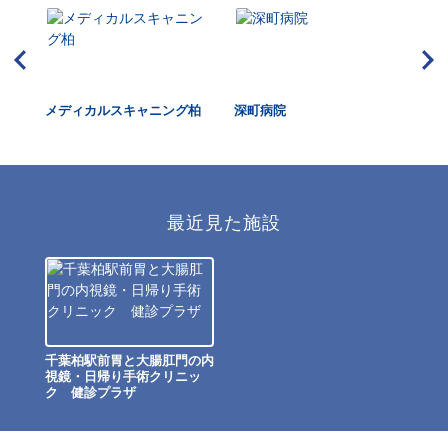
葉健
メディカルスキャニング柏
深町病院
医療
ク
最近見た施設
千葉柏駅前胃と大腸肛門の内
視鏡・日帰り手術クリニッ
ク 健診プラザ