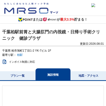
または
が
最大3.5%
貯まる！
千葉柏駅前胃と大腸肛門の内視鏡・日帰り手術クリ
ニック 健診プラザ
更新日:
2026.08.01
千葉県
柏市旭町1丁目1-2
YK-7ビル 1F
最寄り駅：
柏駅
インボイス制度に対応
施設情報
プラン一覧
地図・アクセス