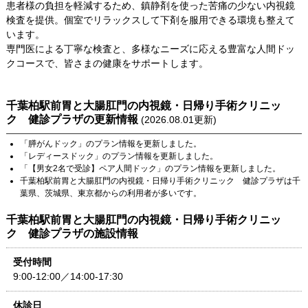
患者様の負担を軽減するため、鎮静剤を使った苦痛の少ない内視鏡
検査を提供。個室でリラックスして下剤を服用できる環境も整えて
います。
専門医による丁寧な検査と、多様なニーズに応える豊富な人間ドッ
クコースで、皆さまの健康をサポートします。
千葉柏駅前胃と大腸肛門の内視鏡・日帰り手術クリニッ
ク 健診プラザ
の更新情報
(
2026.08.01
更新)
「
膵がんドック
」のプラン情報を更新しました。
「
レディースドック
」のプラン情報を更新しました。
「
【男女2名で受診】ペア人間ドック
」のプラン情報を更新しました。
千葉柏駅前胃と大腸肛門の内視鏡・日帰り手術クリニック 健診プラザ
は
千
葉県
、
茨城県
、
東京都
からの利用者が多いです。
千葉柏駅前胃と大腸肛門の内視鏡・日帰り手術クリニッ
ク 健診プラザ
の施設情報
受付時間
9:00-12:00／14:00-17:30
休診日