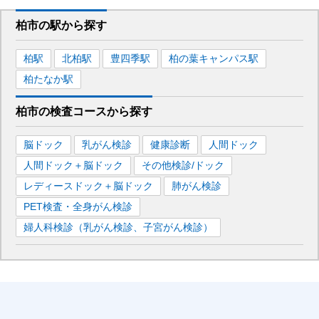
柏市
の駅から
探す
柏
駅
北柏
駅
豊四季
駅
柏の葉キャンパス
駅
柏たなか
駅
柏市
の
検査コースから探す
脳ドック
乳がん検診
健康診断
人間ドック
人間ドック＋脳ドック
その他検診/ドック
レディースドック＋脳ドック
肺がん検診
PET検査・全身がん検診
婦人科検診（乳がん検診、子宮がん検診）