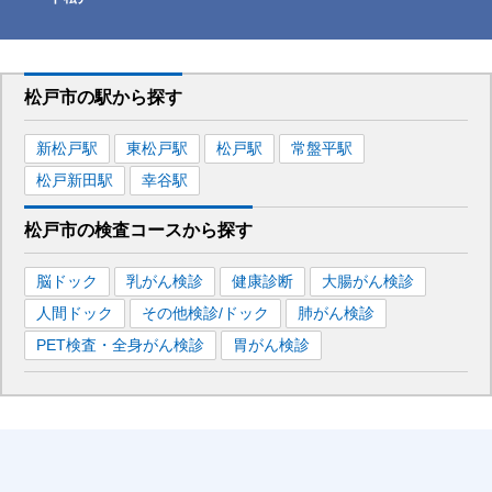
松戸市
の駅から
探す
新松戸
駅
東松戸
駅
松戸
駅
常盤平
駅
松戸新田
駅
幸谷
駅
松戸市
の
検査コースから探す
脳ドック
乳がん検診
健康診断
大腸がん検診
人間ドック
その他検診/ドック
肺がん検診
PET検査・全身がん検診
胃がん検診