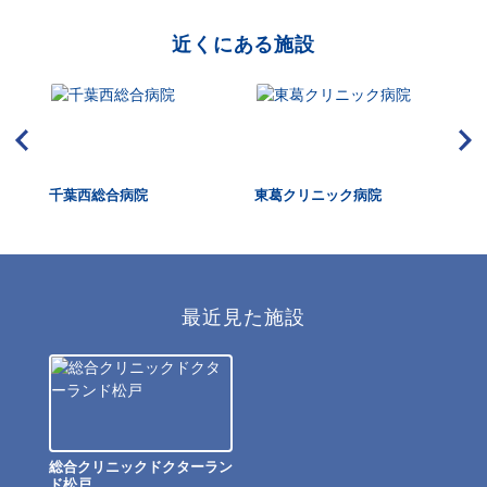
近くにある施設
千葉西総合病院
東葛クリニック病院
新
最近見た施設
総合クリニックドクターラン
ド松戸