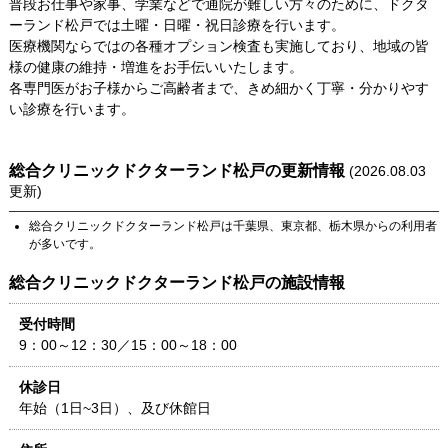
普段お仕事や家事、学業などで通院が難しい方々のために、ドクタ
ーランド松戸では土曜・日曜・祝日診療を行います。
医療機関ならではの各種オプション検査も実施しており、地域の皆
様の健康の維持・増進をお手伝いいたします。
各専門医がお子様からご高齢者まで、きめ細かく丁寧・分かりやす
い診療を行います。
総合クリニックドクターランド松戸
の更新情報
(
2026.08.03
更新)
総合クリニックドクターランド松戸
は
千葉県
、
東京都
、
栃木県
からの利用者
が多いです。
総合クリニックドクターランド松戸
の施設情報
受付時間
9：00～12：30／15：00～18：00
休診日
年始（1日~3日）、及び休館日