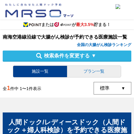
または
が
最大3.5%
貯まる！
南海空港線沿線
で
大腸がん検診
が予約できる
医療施設
一覧
全国の大腸がん検診ランキング
検索条件を変更する
▼
施設一覧
プラン一覧
1
全
件中
1
〜
1
件表示
人間ドック/レディースドック（人間ド
ック＋婦人科検診）
を予約できる
医療施