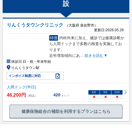
設
りんくうタウンクリニック
（大阪府 泉佐野市）
更新日:
2026.05.28
特徴
内科外来に加え、健診では健康診断か
ら人間ドックまで多数の検査を実施してお
ります。
近年増加傾向にあ
...
続きを読む▼
休診日:
日・祝・年末年始
りんくうタウン駅
インボイス制度に対応
人間ドック(半日)
8
月
9
月
10
月
46,200
円
420
（税込）
ポイント
×
×
×
健康保険組合の補助を利用するプランはこちら