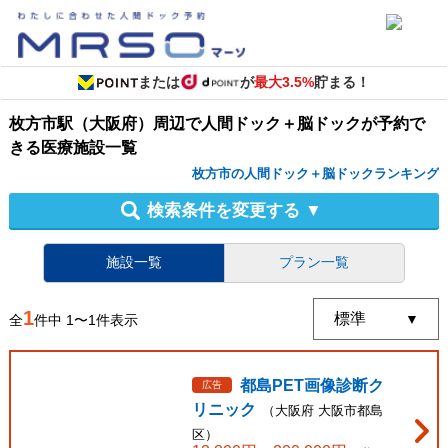
または
が
最大3.5%
貯まる！
枚方市駅（大阪府）周辺
で
人間ドック＋脳ドック
が予約で
きる
医療施設
一覧
枚方市の人間ドック＋脳ドックランキング
検索条件を変更する
▼
施設一覧
プラン一覧
1
全
件中
1
〜
1
件表示
都島PET画像診断ク
広告
リニック
（
大阪府
大阪市都島
区
）