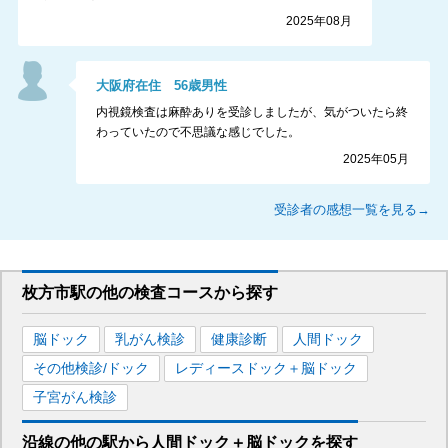
2025年08月
大阪府
在住
56
歳
男性
内視鏡検査は麻酔ありを受診しましたが、気がついたら終
わっていたので不思議な感じでした。
2025年05月
受診者の感想一覧を見る→
枚方市駅
の
他の
検査コースから探す
脳ドック
乳がん検診
健康診断
人間ドック
その他検診/ドック
レディースドック＋脳ドック
子宮がん検診
沿線の他の駅から
人間ドック＋脳ドックを
探す