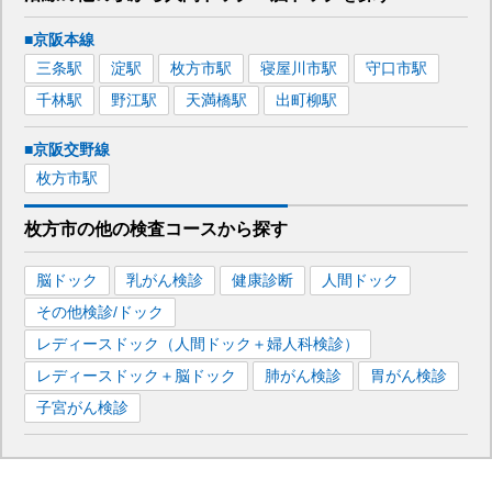
■京阪本線
三条
駅
淀
駅
枚方市
駅
寝屋川市
駅
守口市
駅
千林
駅
野江
駅
天満橋
駅
出町柳
駅
■京阪交野線
枚方市
駅
枚方市
の
他の
検査コースから探す
脳ドック
乳がん検診
健康診断
人間ドック
その他検診/ドック
レディースドック（人間ドック＋婦人科検診）
レディースドック＋脳ドック
肺がん検診
胃がん検診
子宮がん検診