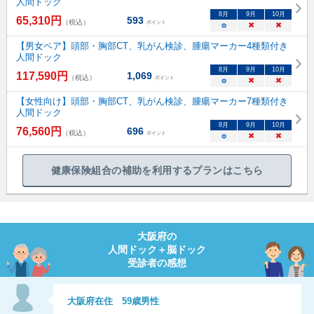
人間ドック
8
月
9
月
10
月
65,310
円
593
（税込）
ポイント
○
×
×
【男女ペア】頭部・胸部CT、乳がん検診、腫瘍マーカー4種類付き
人間ドック
8
月
9
月
10
月
117,590
円
1,069
（税込）
ポイント
○
×
×
【女性向け】頭部・胸部CT、乳がん検診、腫瘍マーカー7種類付き
人間ドック
8
月
9
月
10
月
76,560
円
696
（税込）
ポイント
○
×
×
健康保険組合の補助を利用するプランはこちら
大阪府
の
人間ドック＋脳ドック
受診者の感想
大阪府
在住
59
歳
男性