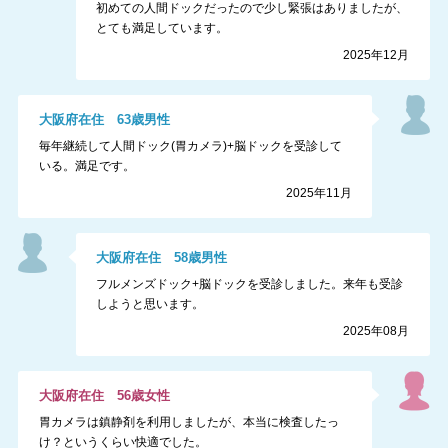
初めての人間ドックだったので少し緊張はありましたが、
とても満足しています。
2025年12月
大阪府
在住
63
歳
男性
毎年継続して人間ドック(胃カメラ)+脳ドックを受診して
いる。満足です。
2025年11月
大阪府
在住
58
歳
男性
フルメンズドック+脳ドックを受診しました。来年も受診
しようと思います。
2025年08月
大阪府
在住
56
歳
女性
胃カメラは鎮静剤を利用しましたが、本当に検査したっ
け？というくらい快適でした。