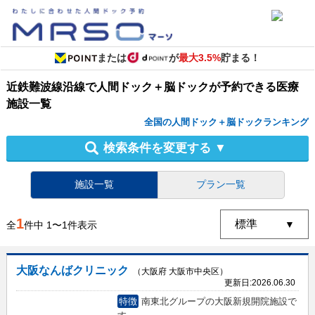
または
が
最大3.5%
貯まる！
近鉄難波線沿線
で
人間ドック＋脳ドック
が予約できる
医療
施設
一覧
全国の人間ドック＋脳ドックランキング
検索条件を変更する
▼
施設一覧
プラン一覧
1
全
件中
1
〜
1
件表示
大阪なんばクリニック
（大阪府 大阪市中央区）
更新日:
2026.06.30
特徴
南東北グループの大阪新規開院施設で