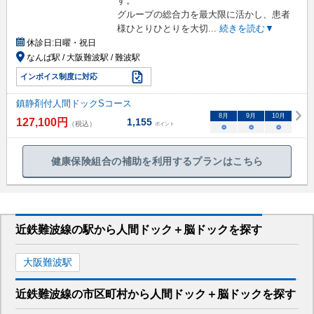
す。
グループの総合力を最大限に活かし、患者
様ひとりひとりを大切
...
続きを読む▼
休診日:
日曜・祝日
なんば駅 / 大阪難波駅 / 難波駅
インボイス制度に対応
鎮静剤付人間ドックSコース
8
月
9
月
10
月
127,100
円
1,155
（税込）
ポイント
○
○
○
健康保険組合の補助を利用するプランはこちら
近鉄難波線
の駅から
人間ドック＋脳ドックを
探す
大阪難波
駅
近鉄難波線
の市区町村から
人間ドック＋脳ドックを
探す