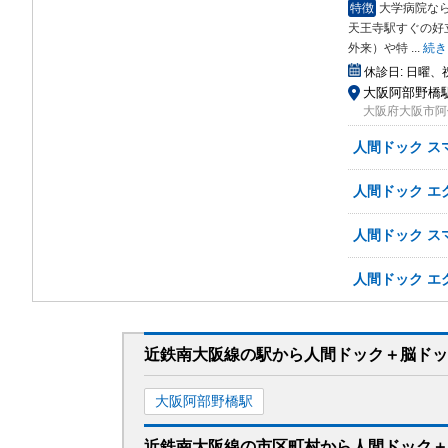
特徴
大学病院な
天王寺駅すぐ
の好
外来）や特
...
続き
休診日:
日曜、
大阪阿部野橋駅
大阪府大阪市阿倍
人間ドック ス
人間ドック エ
人間ドック ス
人間ドック エ
近鉄南大阪線
の駅から
人間ドック＋脳ドッ
大阪阿部野橋
駅
近鉄南大阪線
の市区町村から
人間ドック＋