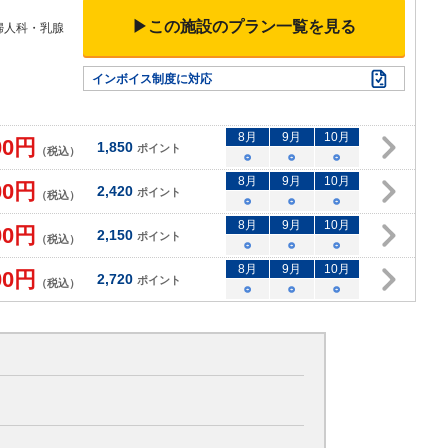
▶この施設のプラン一覧を見る
婦人科・乳腺
インボイス制度に対応
8
月
9
月
10
月
00
円
1,850
ポイント
（税込）
○
○
○
8
月
9
月
10
月
00
円
2,420
ポイント
（税込）
○
○
○
8
月
9
月
10
月
00
円
2,150
ポイント
（税込）
○
○
○
8
月
9
月
10
月
00
円
2,720
ポイント
（税込）
○
○
○