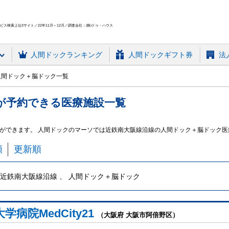
ス検索上位3サイト／22年11月～12月／調査会社：(株)ドゥ・ハウス
人間ドック
ランキング
人間ドックギフト券
法
人間ドック＋脳ドック一覧
が予約できる
医療施設
一覧
ができます。 人間ドックのマーソでは近鉄南大阪線沿線の人間ドック＋脳ドック
順
更新順
近鉄南大阪線沿線 、 人間ドック＋脳ドック
学病院MedCity21
（大阪府 大阪市阿倍野区）