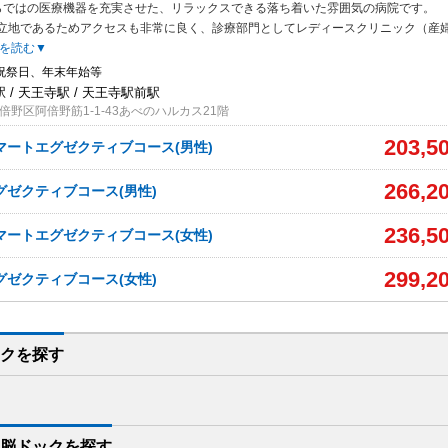
らではの医療機器を充実させた、リラックスできる落ち着いた雰囲気の病院です。
立地であるためアクセスも非常に良く、診療部門としてレディースクリニック（産
を読む▼
祝祭日、年末年始等
 / 天王寺駅 / 天王寺駅前駅
野区阿倍野筋1-1-43あべのハルカス21階
203,5
マートエグゼクティブコース(男性)
266,2
グゼクティブコース(男性)
236,5
マートエグゼクティブコース(女性)
299,2
グゼクティブコース(女性)
クを
探す
脳ドックを
探す