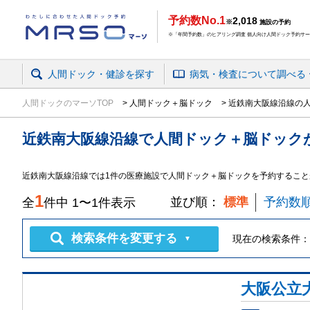
予約数No.1
2,018
※
施設の予約
※「年間予約数」のヒアリング調査 個人向け人間ドック予約サービ
人間ドック・健診を探す
病気・検査
について
調べる
人間ドックのマーソTOP
人間ドック＋脳ドック
近鉄南大阪線沿線の
近鉄南大阪線沿線
で
人間ドック＋脳ドック
近鉄南大阪線沿線では1件の医療施設で人間ドック＋脳ドックを予約すること
1
並び順：
標準
予約数
全
件中
1
〜
1
件表示
検索条件を変更する
現在の検索条件：
▼
大阪公立大