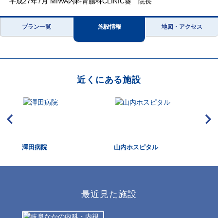
平成27年7月 MIWA内科胃腸科CLINIC葵 院長
プラン一覧
施設情報
地図・アクセス
近くにある施設
澤田病院
山内ホスピタル
操
最近見た施設