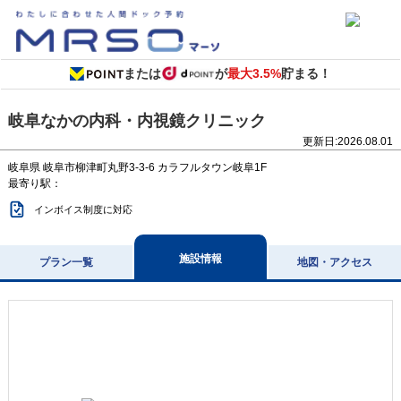
または
が
最大3.5%
貯まる！
岐阜なかの内科・内視鏡クリニック
更新日:
2026.08.01
岐阜県
岐阜市柳津町丸野3-3-6
カラフルタウン岐阜1F
最寄り駅：
インボイス制度に対応
施設情報
プラン一覧
地図・アクセス