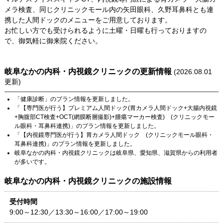
メラ検査、同じクリニックモール内の矢田眼科、久野耳鼻科とも連
携した人間ドックのメニューをご用意しております。
お忙しい方でも受けられるように土曜・日曜も行っておりますの
で、御気軽に御来院ください。
岐阜なかの内科・内視鏡クリニック
の更新情報
(
2026.08.01
更新)
「
健康診断
」のプラン情報を更新しました。
「
【専門医が行う】プレミアム人間ドック(胃カメラ人間ドック+大腸内視鏡
+胸腹部CT検査+OCT(網膜断層撮影)+腫瘍マーカー検査) (クリニックモー
ル眼科・耳鼻科連携)
」のプラン情報を更新しました。
「
【内視鏡専門医が行う】胃カメラ人間ドック (クリニックモール眼科・
耳鼻科連携)
」のプラン情報を更新しました。
岐阜なかの内科・内視鏡クリニック
は
岐阜県
、
愛知県
、
滋賀県
からの利用者
が多いです。
岐阜なかの内科・内視鏡クリニック
の施設情報
受付時間
9:00～12:30／13:30～16:00／17:00～19:00