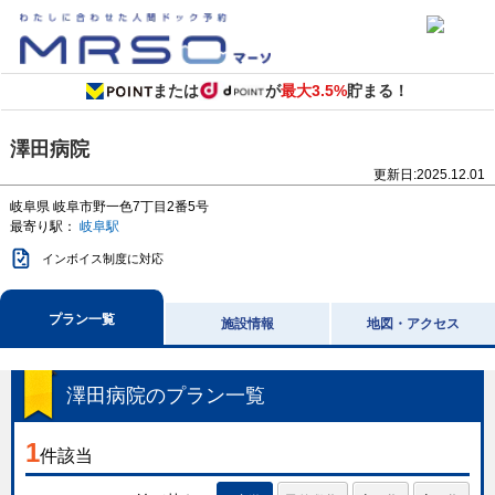
または
が
最大3.5%
貯まる！
澤田病院
更新日:
2025.12.01
岐阜県
岐阜市野一色7丁目2番5号
最寄り駅：
岐阜駅
インボイス制度に対応
プラン一覧
施設情報
地図・アクセス
澤田病院
のプラン一覧
1
件該当