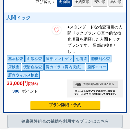
並び替え：
更新順
予約数順
安い順
高い順
人間ドック
●スタンダードな検査項目の人
間ドックプラン ◇基本的な検
査項目を網羅した人間ドック
プランです。 胃部の検査と
し...
基本検査
血液検査
胸部レントゲン
心電図
肺機能検査
尿検査
便潜血検査
胃カメラ（胃内視鏡）
腹部エコー
肝炎ウィルス検査
33,000
円
(税込)
300
ポイント
プラン詳細・予約
健康保険組合の補助を利用するプランはこちら