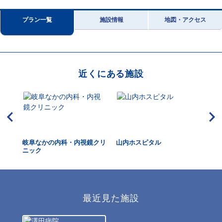
プラン一覧
施設情報
地図・アクセス
近くにある施設
岐阜なかの内科・内視鏡クリ
山内ホスピタル
操
ニック
最近見た施設