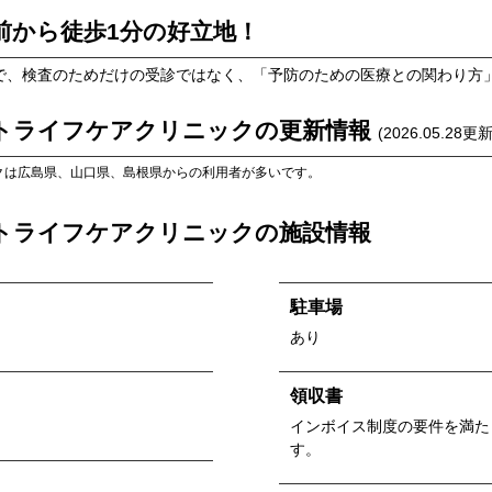
前から徒歩1分の好立地！
で、検査のためだけの受診ではなく、「予防のための医療との関わり方
トライフケアクリニック
の更新情報
(
2026.05.28
更新
ク
は
広島県
、
山口県
、
島根県
からの利用者が多いです。
トライフケアクリニック
の施設情報
駐車場
あり
領収書
インボイス制度の要件を満た
す。