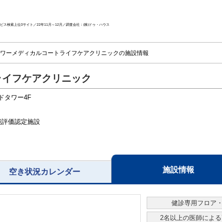
ス検索上位3サイト／22年11月～12月／調査会社：(株)ドゥ・ハウス
ワーメディカルコートライフケアクリニックの施設情報
ライフケアクリニック
ドタワー4F
能評価認定施設
施設情報
空き状況カレンダー
健診専用フロア
2名以上の医師によ