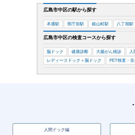
広島市中区
の駅から
探す
本通
駅
県庁前
駅
銀山町
駅
八丁堀
駅
広島市中区
の
検査コースから探す
脳ドック
健康診断
大腸がん検診
人
レディースドック＋脳ドック
PET検査・
人間ドック編