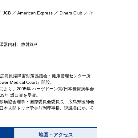
 JCB ／ American Express ／ Diners Club ／ そ
環器内科、放射線科
卒業 広島原爆障害対策協議会・健康管理センター所
er Medical Court』開設。
より、2005年 ハーゲドーン賞(日本糖尿病学会
009年 坂口賞を受賞。
尿病協会理事・国際委員会委員長、広島県医師会
日本人間ドック学会前副理事長、評議員ほか、公
地図・アクセス