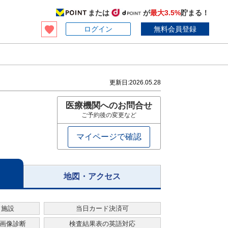
または
が
最大3.5%
貯まる！
ログイン
無料会員登録
更新日:
2026.05.28
医療機関へのお問合せ
ご予約後の変更など
マイページで確認
地図・アクセス
・施設
当日カード決済可
る画像診断
検査結果表の英語対応