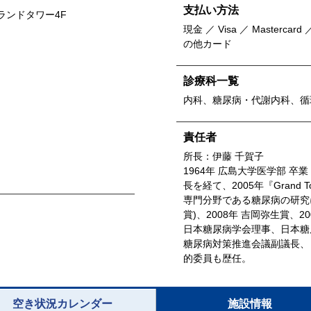
支払い方法
ランドタワー4F
現金 ／ Visa ／ Mastercard ／
の他カード
診療科一覧
内科、糖尿病・代謝内科、循
責任者
所長：伊藤 千賀子
1964年 広島大学医学部 
長を経て、2005年『Grand Tow
専門分野である糖尿病の研究に
賞)、2008年 吉岡弥生賞、2
日本糖尿病学会理事、日本糖
糖尿病対策推進会議副議長、
的委員も歴任。
空き状況カレンダー
施設情報