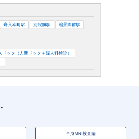
舟入幸町
駅
別院前
駅
縮景園前
駅
スドック（人間ドック＋婦人科検診）
）
全身MRI検査編