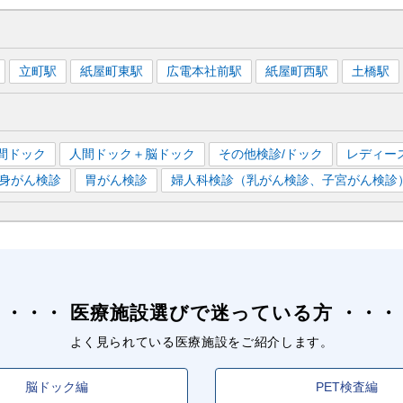
立町
駅
紙屋町東
駅
広電本社前
駅
紙屋町西
駅
土橋
駅
間ドック
人間ドック＋脳ドック
その他検診/ドック
レディー
全身がん検診
胃がん検診
婦人科検診（乳がん検診、子宮がん検診
医療施設選びで迷っている方
よく見られている医療施設をご紹介します。
脳ドック編
PET検査編