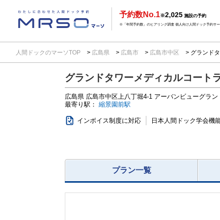
予約数No.1
2,025
※
施設の予約
※「年間予約数」のヒアリング調査 個人向け人間ドック予約サービ
人間ドックのマーソTOP
広島県
広島市
広島市中区
グランドタ
グランドタワーメディカルコート
広島県
広島市中区上八丁堀4-1
アーバンビューグラン
最寄り駅：
縮景園前駅
インボイス制度に対応
日本人間ドック学会機
プラン一覧