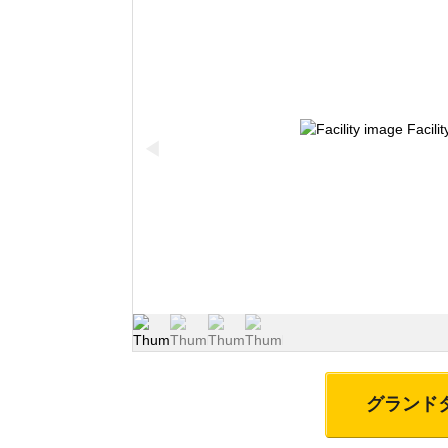
◀
グランド