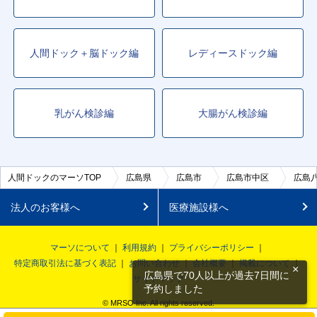
人間ドック＋脳ドック編
レディースドック編
乳がん検診編
大腸がん検診編
人間ドックのマーソTOP
広島県
広島市
広島市中区
広島
法人のお客様へ
医療施設様へ
マーソについて
利用規約
プライバシーポリシー
特定商取引法に基づく表記
お問い合わせ
会社概要
掲載について
×
広島県で70人以上が過去7日間に
サイトマップ
予約しました
© MRSO Inc. All rights reserved.