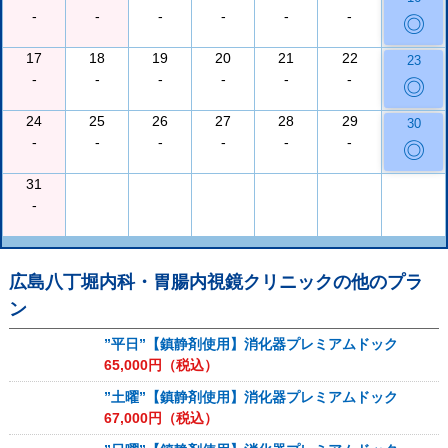
-
-
-
-
-
-
◎
17
18
19
20
21
22
23
-
-
-
-
-
-
◎
24
25
26
27
28
29
30
-
-
-
-
-
-
◎
31
-
広島八丁堀内科・胃腸内視鏡クリニック
の他のプラ
ン
”平日”【鎮静剤使用】消化器プレミアムドック
65,000
円（税込）
”土曜”【鎮静剤使用】消化器プレミアムドック
67,000
円（税込）