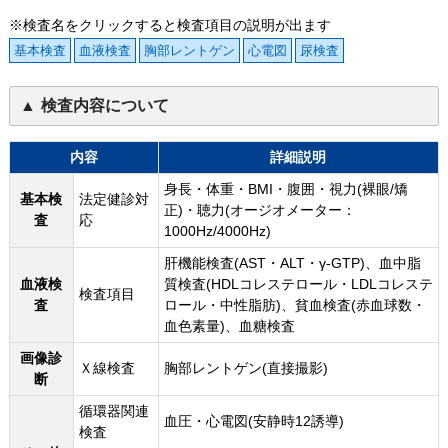
※検査名をクリックすると検査項目の説明が出ます
基本検査
血液検査
胸部レントゲン
心電図
尿検査
検査内容について
内容
詳細説明
身長・体重・BMI・腹囲・視力(裸眼/矯
基本検
法定健診対
正)・聴力(オージオメーター：
査
応
1000Hz/4000Hz)
肝機能検査(AST・ALT・γ-GTP)、血中脂
血液検
質検査(HDLコレステロール・LDLコレステ
検査項目
査
ロール・中性脂肪)、貧血検査(赤血球数・
血色素量)、血糖検査
画像診
Ｘ線検査
胸部レントゲン(直接撮影)
断
循環器関連
血圧・心電図(安静時12誘導)
検査