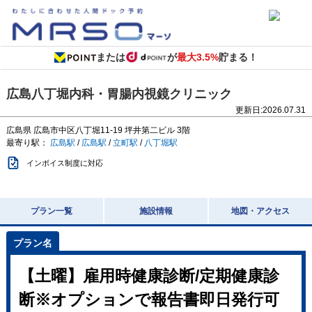
または
が
最大3.5%
貯まる！
広島八丁堀内科・胃腸内視鏡クリニック
更新日:
2026.07.31
広島県
広島市中区八丁堀11-19 坪井第二ビル 3階
最寄り駅：
広島駅
/
広島駅
/
立町駅
/
八丁堀駅
インボイス制度に対応
プラン一覧
施設情報
地図・アクセス
【土曜】雇用時健康診断/定期健康診
断※オプションで報告書即日発行可