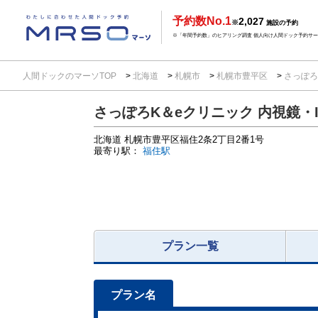
予約数No.1
2,027
※
施設の予約
※「年間予約数」のヒアリング調査 個人向け人間ドック予約サービ
人間ドックのマーソTOP
北海道
札幌市
札幌市豊平区
さっぽろ
さっぽろK＆eクリニック 内視鏡・
北海道
札幌市豊平区福住2条2丁目2番1号
最寄り駅：
福住駅
プラン一覧