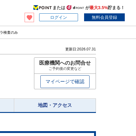
または
が
最大3.5%
貯まる！
ログイン
無料会員登録
メラ検査のみ
更新日:
2026.07.31
医療機関へのお問合せ
ご予約後の変更など
マイページで確認
地図・アクセス