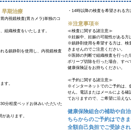
・14時以降の検査を希望される
・早期治療
胃内視鏡検査(胃カメラ)単独のコ
※注意事項※
は、組織検査をいたします。
≪検査に関する諸注意≫
※妊娠中、妊娠の可能性がある方
※鎮静剤使用を希望する方は、検査
きませんのでご注意ください。
られる鎮静剤を使用し、内視鏡検査
※医師の判断で組織検査を行った
ポリープ切除を行った場合、すべ
健康保険証をお持ちください。
≪予約に関する諸注意≫
します。
※インターネットでのご予約は、
せん。電話またはメールによる確
ておりますので、ご希望に沿えな
30分程度ベッドお休みいただいた
健康保険組合の補助や自治
説明があります。
ちらからのご予約はでき
全額自己負担でご受診され