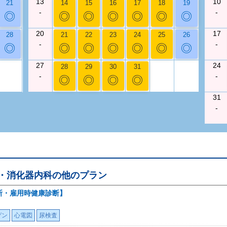
13
10
21
14
15
16
17
18
19
-
-
◎
◎
◎
◎
◎
◎
◎
20
17
28
21
22
23
24
25
26
-
-
◎
◎
◎
◎
◎
◎
◎
27
24
28
29
30
31
-
-
◎
◎
◎
◎
31
-
D・消化器内科
の他のプラン
断・雇用時健康診断】
ゲン
心電図
尿検査