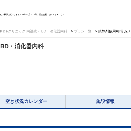
ス検索上位3サイト／22年11月～12月／調査会社：(株)ドゥ・ハウス
K＆eクリニック 内視鏡・IBD・消化器内科
プラン一覧
鎮静剤使用可!胃カ
IBD・消化器内科
空き状況カレンダー
施設情報