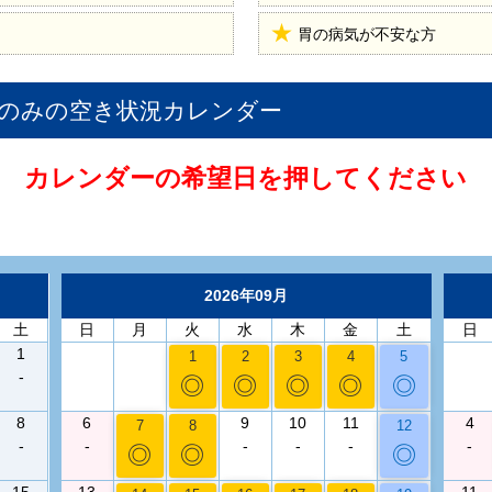
胃の病気が不安な方
査のみ
の空き状況カレンダー
カレンダーの希望日を押してください
2026年09月
土
日
月
火
水
木
金
土
日
1
1
2
3
4
5
-
◎
◎
◎
◎
◎
8
6
9
10
11
4
7
8
12
-
-
-
-
-
-
◎
◎
◎
15
13
11