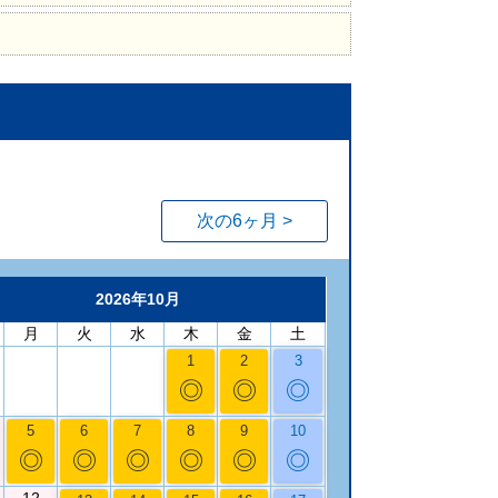
次の6ヶ月 >
2026年10月
月
火
水
木
金
土
1
2
3
◎
◎
◎
5
6
7
8
9
10
◎
◎
◎
◎
◎
◎
12