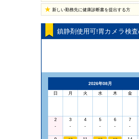
新しい勤務先に健康診断書を提出する方
鎮静剤使用可!胃カメラ検
2026年08月
日
月
火
水
木
金
2
3
4
5
6
7
-
-
-
-
-
-
9
11
14