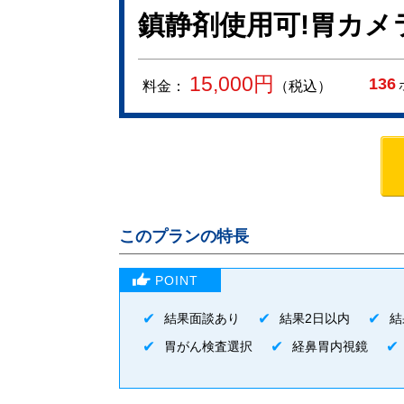
鎮静剤使用可!胃カメ
15,000
円
136
料金：
（税込）
このプランの特長
結果面談あり
結果2日以内
結
胃がん検査選択
経鼻胃内視鏡