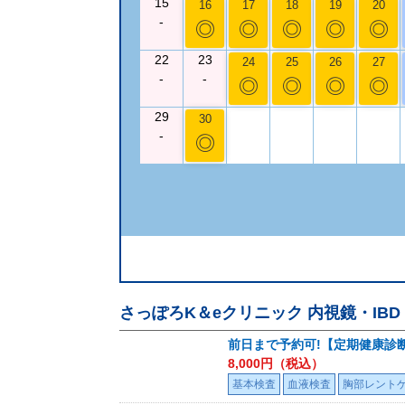
15
16
17
18
19
20
-
◎
◎
◎
◎
◎
22
23
24
25
26
27
-
-
◎
◎
◎
◎
29
30
-
◎
さっぽろK＆eクリニック 内視鏡・IB
前日まで予約可!【定期健康診
8,000
円（税込）
基本検査
血液検査
胸部レント