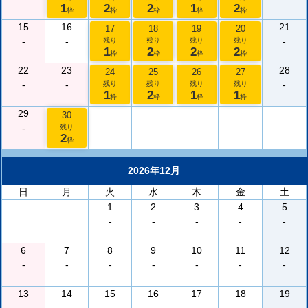
1
2
2
1
2
枠
枠
枠
枠
枠
15
16
21
17
18
19
20
-
-
-
残り
残り
残り
残り
1
2
2
2
枠
枠
枠
枠
22
23
28
24
25
26
27
-
-
-
残り
残り
残り
残り
1
2
1
1
枠
枠
枠
枠
29
30
-
残り
2
枠
2026年12月
日
月
火
水
木
金
土
1
2
3
4
5
-
-
-
-
-
6
7
8
9
10
11
12
-
-
-
-
-
-
-
13
14
15
16
17
18
19