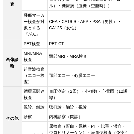
査
ル）・糖尿病（血糖（空腹時））
腫瘍マーカ
ー検査が対
CEA・CA19-9・AFP・PSA（男性）・
象とする
CA125（女性）
『がん』
PET検査
PET-CT
MRI/MRA
頭部MRI・MRA検査
画像診
検査
断
超音波検査
（エコー検
頚部エコー・心臓エコー
査）
循環器関連
血圧測定（2回）・心拍数・心電図（12誘
検査
導）
視診、触診
聴打診・触診・視診
診察
内科診察（問診）
その他
尿検査（蛋白・尿糖・PH・比重・潜血・
ウロビリノーゲン）・潜血便検査（免疫2