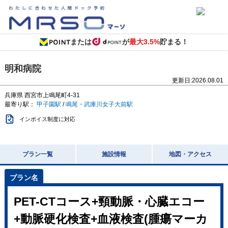
または
が
最大3.5%
貯まる！
明和病院
更新日:
2026.08.01
兵庫県
西宮市上鳴尾町4-31
最寄り駅：
甲子園駅
/
鳴尾・武庫川女子大前駅
インボイス制度に対応
プラン一覧
施設情報
地図・アクセス
PET-CTコース+頸動脈・心臓エコー
+動脈硬化検査+血液検査(腫瘍マーカ