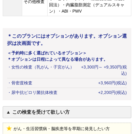
その他検査
回法）・内臓脂肪測定（デュアルスキャ
ン）・ABI・PWV
＊このプランにはオプションがあります。オプション選
択は次画面です。
＜予約時に多く選ばれているオプション＞
＊オプションは日程によって異なる場合があります。
・
女性の検査（乳がん・子宮がん）
+
3,300
円
～ +9,350円(税
込)
・
骨密度検査
+
3,960
円
(税込)
・
尿中抗ピロリ菌抗体検査
+
2,200
円
(税込)
この検査を受けて欲しい方
がん・生活習慣病・脳疾患等を早期に発見したい方