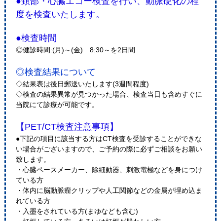
●頚部・心臓エコー検査を行い、動脈硬化の程
度を検査いたします。
●検査時間
◎健診時間:(月)～(金) 8:30～を2日間
◎検査結果について
◇結果表は後日郵送いたします(3週間程度)
◇検査の結果異常が見つかった場合、検査当日も含めすぐに
当院にて診療が可能です。
【PET/CT検査注意事項】
●下記の項目に該当する方はCT検査を受診することができな
い場合がございますので、ご予約の際に必ずご相談をお願い
致します。
・心臓ペースメーカー、除細動器、刺激電極などを身につけ
ている方
・体内に脳動脈瘤クリップや人工関節などの金属が埋め込ま
れている方
・入墨をされている方(まゆなども含む)