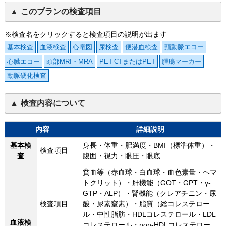
このプランの検査項目
※検査名をクリックすると検査項目の説明が出ます
基本検査
血液検査
心電図
尿検査
便潜血検査
頸動脈エコー
心臓エコー
頭部MRI・MRA
PET-CTまたはPET
腫瘍マーカー
動脈硬化検査
検査内容について
内容
詳細説明
基本検
身長・体重・肥満度・BMI（標準体重）・
検査項目
査
腹囲・視力・眼圧・眼底
貧血等（赤血球・白血球・血色素量・ヘマ
トクリット）・肝機能（GOT・GPT・γ-
GTP・ALP）・腎機能（クレアチニン・尿
検査項目
酸・尿素窒素）・脂質（総コレステロー
ル・中性脂肪・HDLコレステロール・LDL
血液検
コレステロール・non-HDLコレステロー