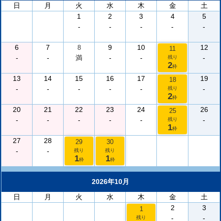
日
月
火
水
木
金
土
1
2
3
4
5
-
-
-
-
-
6
7
9
10
12
8
11
-
-
満
-
-
-
残り
2
枠
13
14
15
16
17
19
18
-
-
-
-
-
-
残り
2
枠
20
21
22
23
24
26
25
-
-
-
-
-
-
残り
1
枠
27
28
29
30
-
-
残り
残り
1
1
枠
枠
2026年10月
日
月
火
水
木
金
土
2
3
1
-
-
残り