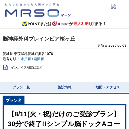
または
が
最大3.5%
貯まる！
脳神経外科ブレインピア桜ヶ丘
更新日:
2026.06.03
茨城県
東茨城郡茨城町奥谷1076
最寄り駅：
水戸駅
/
岩間駅
インボイス制度に対応
プラン一覧
施設情報
地図・アクセス
【8/11(火・祝)だけのご受診プラン】
30分で終了!!シンプル脳ドックAコー