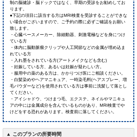
制の脳健診・脳ドックではなく、早期の受診をお勧めしてお
ります。
●下記の項目に該当する方はMRI検査を受診することができな
い場合がございますので、ご予約の際に必ずご確認をお願い
致します。
・心臓ペースメーカー、除細動器、刺激電極などを身につけ
ている方
・体内に脳動脈瘤クリップや人工関節などの金属が埋め込ま
れている方
・入れ墨をされている方(アートメイクなども含む)
・妊娠している方、あるいは妊娠が疑わしい方。
・服用中の薬のある方は、かかりつけ医にご相談ください。
・白髪染めやヘアマニキュア、一時染毛料(ヘアスプレー、増
毛パウダーなど)を使用されている方は事前に洗髪して落とし
てください。
・アイシャドウ、つけまつ毛、エクステ、ネイルやマニキュ
アの中には金属成分を含んでいるものがあり、MRI検査でや
けどをする恐れがあります。検査前に落してください。
このプランの所要時間