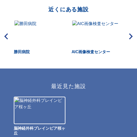
近くにある施設
アひ
勝田病院
AIC画像検査センター
水
最近見た施設
脳神経外科ブレインピア桜ヶ
丘