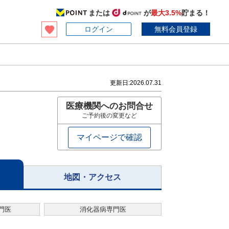
または
が
最大3.5%
貯まる！
ログイン
無料会員登録
更新日:
2026.07.31
医療機関へのお問合せ
ご予約後の変更など
マイページで確認
地図・アクセス
門医
消化器病専門医