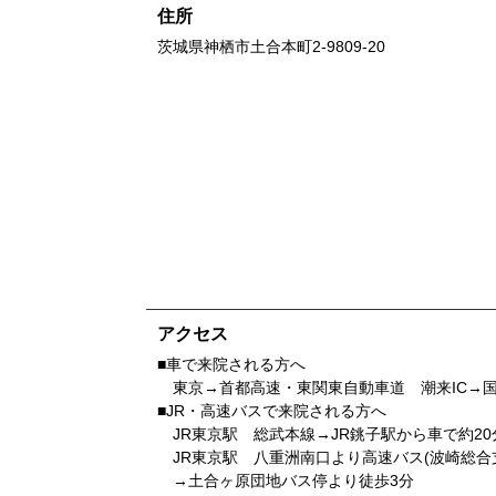
住所
茨城県
神栖市土合本町2-9809-20
アクセス
■車で来院される方へ
東京→首都高速・東関東自動車道 潮来IC→国道
■JR・高速バスで来院される方へ
JR東京駅 総武本線→JR銚子駅から車で約20
JR東京駅 八重洲南口より高速バス(波崎総合
→土合ヶ原団地バス停より徒歩3分