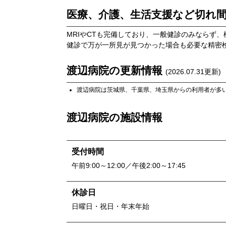
医療、介護、生活支援など切れ
MRIやCTも完備しており、一般健診のみならず
健診で万が一所見が見つかった場合も必要な精密
渡辺病院
の更新情報
(
2026.07.31
更新)
渡辺病院
は
茨城県
、
千葉県
、
埼玉県
からの利用者が多
渡辺病院
の施設情報
受付時間
午前9:00～12:00／午後2:00～17:45
休診日
日曜日・祝日・年末年始