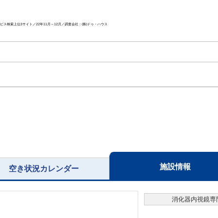
ス検索上位3サイト／22年11月～12月／調査会社：(株)ドゥ・ハウス
施設情報
空き状況カレンダー
消化器内視鏡専