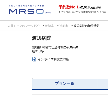
予約数No.1
2,018
※
施設の予約
※「年間予約数」のヒアリング調査 個人向け人間ドック予約サービ
人間ドックのマーソTOP
茨城県
神栖市
渡辺病院の施設情報
渡辺病院
茨城県
神栖市土合本町2-9809-20
最寄り駅：
インボイス制度に対応
プラン一覧