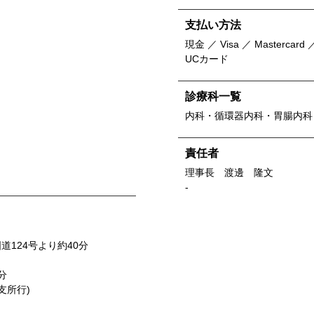
支払い方法
現金 ／ Visa ／ Mastercard ／
UCカード
診療科一覧
内科・循環器内科・胃腸内科
責任者
理事長 渡邊 隆文
-
124号より約40分
分
支所行)