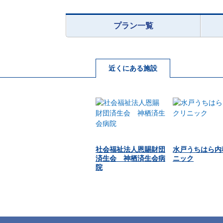
プラン一覧
近くにある施設
社会福祉法人恩賜財団
水戸うちはら内
済生会 神栖済生会病
ニック
院