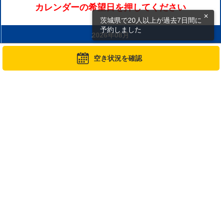
カレンダーの希望日を押してください
×
茨城県で20人以上が過去7日間に
予約しました
2026年08月
日
月
火
水
木
金
土
空き状況を確認
1
-
2
3
4
5
6
7
8
-
-
-
-
-
-
-
9
10
11
12
13
14
15
-
-
-
-
-
-
-
16
17
18
19
20
21
22
-
-
-
-
-
残り
残り
2
2
枠
枠
23
27
24
25
26
28
29
-
-
残り
残り
残り
残り
残り
2
2
2
2
2
枠
枠
枠
枠
枠
30
31