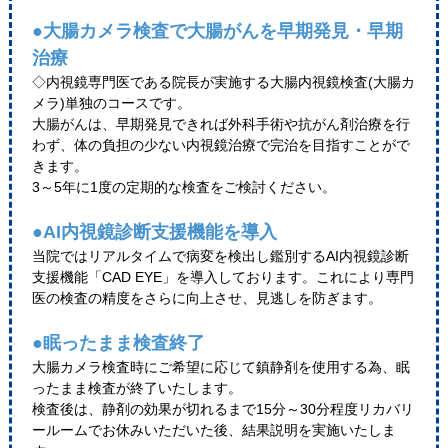
●大腸カメラ検査で大腸がんを早期発見・早期
治療
◇内視鏡専門医である院長が実施する大腸内視鏡検査(大腸カ
メラ)単独のコースです。
大腸がんは、早期発見できれば外科手術や抗がん剤治療を行
わず、体の負担の少ない内視鏡治療で完治を目指すことがで
きます。
3～5年に1度の定期的な検査をご検討ください。
●AI内視鏡診断支援機能を導入
当院ではリアルタイムで病変を検出し鑑別するAI内視鏡診断
支援機能「CAD EYE」を導入しております。これにより専門
医の検査の精度をさらに向上させ、見逃しを防ぎます。
●眠ったまま検査終了
大腸カメラ検査時にご希望に応じて鎮静剤を使用する為、眠
ったまま検査が終了いたします。
検査後は、静剤の効果が切れるまで15分～30分程度リカバリ
ールームでお休みいただいた後、結果説明を実施いたしま