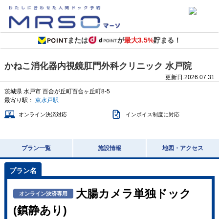
または
が
最大3.5%
貯まる！
かねこ消化器内視鏡肛門外科クリニック 水戸院
更新日:
2026.07.31
茨城県
水戸市 百合が丘町百合ヶ丘町8-5
最寄り駅：
東水戸駅
オンライン決済対応
インボイス制度に対応
プラン一覧
施設情報
地図・アクセス
大腸カメラ単独ドック
オンライン決済専用
(鎮静あり)