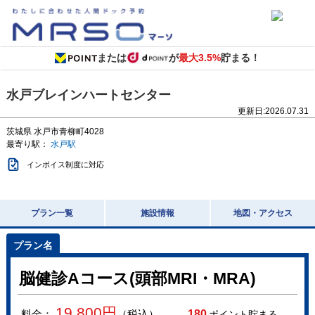
または
が
最大3.5%
貯まる！
水戸ブレインハートセンター
更新日:
2026.07.31
茨城県
水戸市青柳町4028
最寄り駅：
水戸駅
インボイス制度に対応
プラン一覧
施設情報
地図・アクセス
脳健診Aコース(頭部MRI・MRA)
19,800
円
料金：
（税込）
180
ポイント貯まる