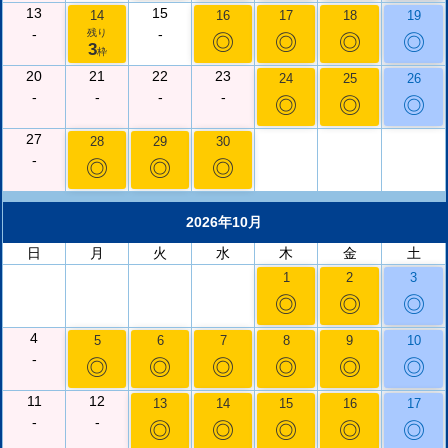
13
15
14
16
17
18
19
-
-
残り
◎
◎
◎
◎
3
枠
20
21
22
23
24
25
26
-
-
-
-
◎
◎
◎
27
28
29
30
-
◎
◎
◎
2026年10月
日
月
火
水
木
金
土
1
2
3
◎
◎
◎
4
5
6
7
8
9
10
-
◎
◎
◎
◎
◎
◎
11
12
13
14
15
16
17
-
-
◎
◎
◎
◎
◎