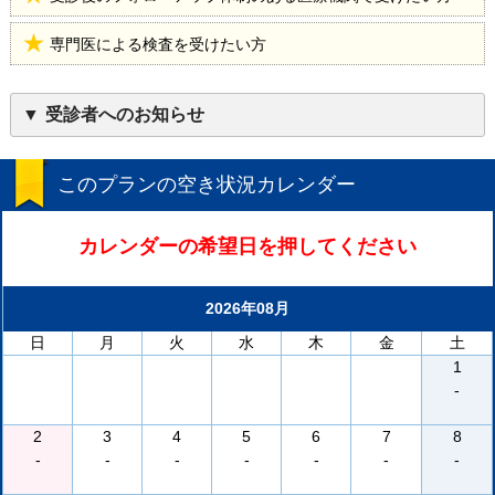
専門医による検査を受けたい方
受診者へのお知らせ
このプランの空き状況カレンダー
カレンダーの希望日を押してください
2026年08月
日
月
火
水
木
金
土
1
-
2
3
4
5
6
7
8
-
-
-
-
-
-
-