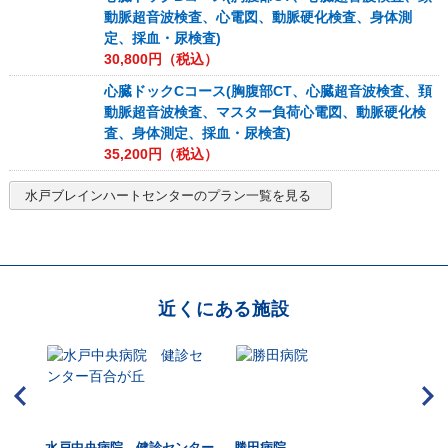
動脈超音波検査、心電図、動脈硬化検査、身体測
定、採血・尿検査)
30,800
円（税込）
心臓ドックCコース(胸腹部CT、心臓超音波検査、頚
動脈超音波検査、マスター負荷心電図、動脈硬化検
査、身体測定、採血・尿検査)
35,200
円（税込）
水戸ブレインハートセンター
のプラン一覧を見る
近くにある施設
アひ
水戸中央病院 健診センター
勝田病院
AI