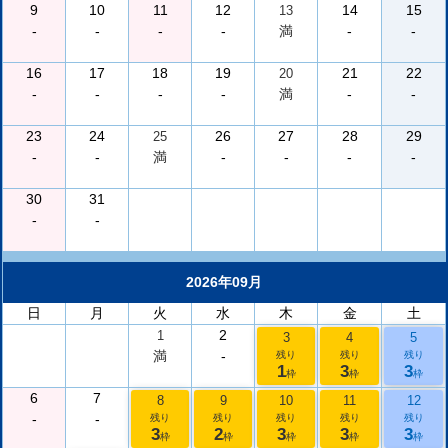
9
10
11
12
14
15
13
-
-
-
-
満
-
-
16
17
18
19
21
22
20
-
-
-
-
満
-
-
23
24
26
27
28
29
25
-
-
満
-
-
-
-
30
31
-
-
2026年09月
日
月
火
水
木
金
土
2
1
3
4
5
満
-
残り
残り
残り
1
3
3
枠
枠
枠
6
7
8
9
10
11
12
-
-
残り
残り
残り
残り
残り
3
2
3
3
3
枠
枠
枠
枠
枠