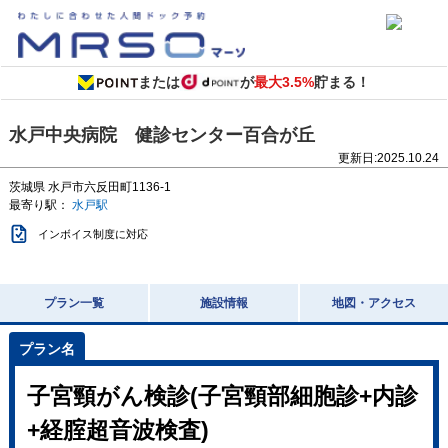
または
が
最大3.5%
貯まる！
水戸中央病院 健診センター百合が丘
更新日:
2025.10.24
茨城県
水戸市六反田町1136-1
最寄り駅：
水戸駅
インボイス制度に対応
プラン一覧
施設情報
地図・アクセス
子宮頸がん検診(子宮頸部細胞診+内診
+経腟超音波検査)