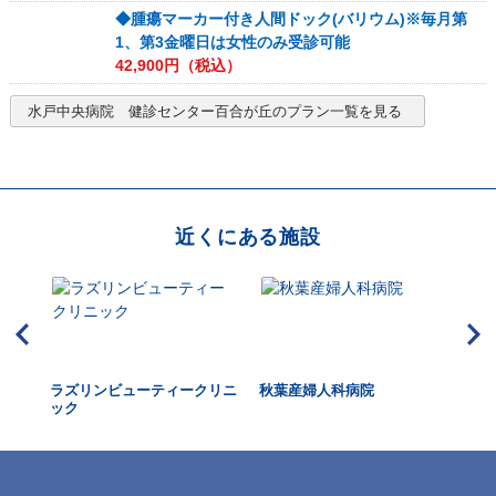
◆腫瘍マーカー付き人間ドック(バリウム)※毎月第
1、第3金曜日は女性のみ受診可能
42,900
円（税込）
水戸中央病院 健診センター百合が丘
のプラン一覧を見る
近くにある施設
外科
ラズリンビューティークリニ
秋葉産婦人科病院
水
ック