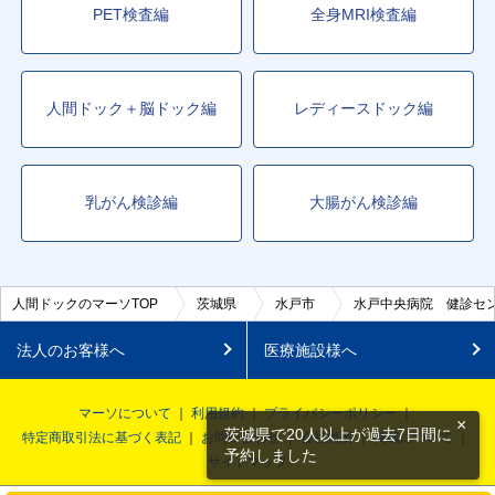
PET検査編
全身MRI検査編
人間ドック＋脳ドック編
レディースドック編
乳がん検診編
大腸がん検診編
人間ドックのマーソTOP
茨城県
水戸市
水戸中央病院 健診セ
法人のお客様へ
医療施設様へ
マーソについて
利用規約
プライバシーポリシー
×
茨城県で20人以上が過去7日間に
特定商取引法に基づく表記
お問い合わせ
会社概要
掲載について
予約しました
サイトマップ