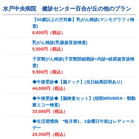
水戸中央病院 健診センター百合が丘
の他のプラン
【40歳以上の方対象】乳がん検診(マンモグラフィ検
査)
6,600
円（税込）
乳がん検診(乳腺超音波検査)
5,500
円（税込）
子宮頸がん検診(子宮頸部細胞診+内診+経腟超音波検
査)
9,900
円（税込）
◆午後受診◆【脳ドック】(当日結果説明あり)
44,000
円（税込）
◆午後受診◆【脳検査セット】(頭部MRI/MRA・頸動
脈エコー検査)
33,000
円（税込）
◆生活習慣病 *毎月第1、3金曜日午前はレディース
デー
20,350
円（税込）