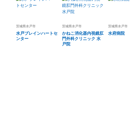
茨城県
水戸市
茨城県
水戸市
茨城県
水戸市
水戸ブレインハートセ
かねこ消化器内視鏡肛
水府病院
ンター
門外科クリニック 水
戸院