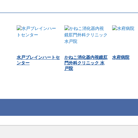
水戸ブレインハートセ
かねこ消化器内視鏡肛
水府病院
ンター
門外科クリニック 水
戸院