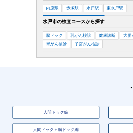
内原
駅
赤塚
駅
水戸
駅
東水戸
駅
水戸市
の
検査コースから探す
脳ドック
乳がん検診
健康診断
大腸
胃がん検診
子宮がん検診
人間ドック編
人間ドック＋脳ドック編