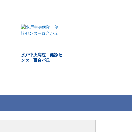
水戸中央病院 健診セ
ンター百合が丘