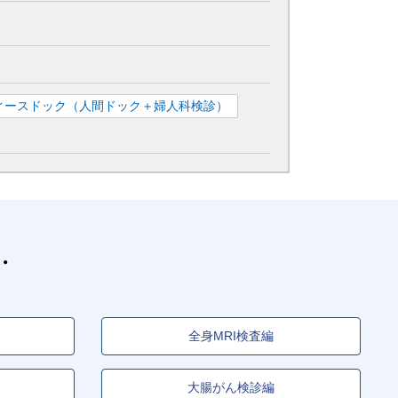
ィースドック（人間ドック＋婦人科検診）
全身MRI検査編
大腸がん検診編