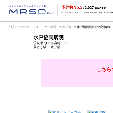
予約数No.1
2,027
※
施設の予約
※「年間予約数」のヒアリング調査 個人向け人間ドック予約サービ
人間ドックのマーソTOP
茨城県
水戸市
水戸協同病院の施設情報
水戸協同病院
茨城県
水戸市宮町3-2-7
最寄り駅：
水戸駅
こちら