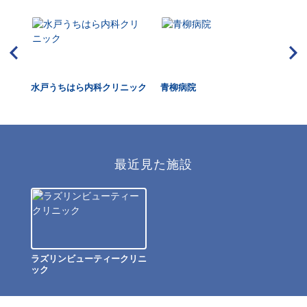
ター
水戸うちはら内科クリニック
青柳病院
水
最近見た施設
ラズリンビューティークリニ
ック