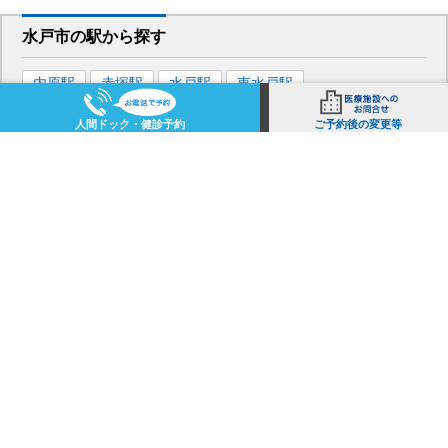
水戸市
の駅から
探す
内原
駅
赤塚
駅
水戸
駅
東水戸
駅
人間ドック・健診予約
ご予約後の変更等
水戸市
の
検査コースから探す
脳ドック
乳がん検診
健康診断
大腸がん検診
人間ドック
その他検診/ドック
心臓ドック
レディースドック（人間ドック＋婦人科検診）
胃がん検診
子宮がん検診
医療施設選びで迷っている方
よく見られている医療施設をご紹介します。