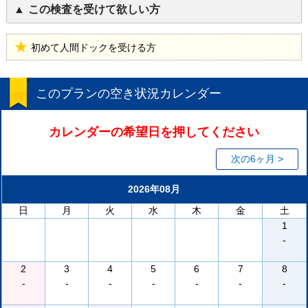
この検査を受けて欲しい方
初めて人間ドックを受ける方
このプランの空き状況カレンダー
カレンダーの希望日を押してください
次の6ヶ月 >
2026年08月
日
月
火
水
木
金
土
1
-
2
3
4
5
6
7
8
-
-
-
-
-
-
-