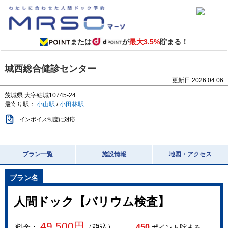
または
が
最大3.5%
貯まる！
城西総合健診センター
更新日:
2026.04.06
茨城県
大字結城10745-24
最寄り駅：
小山駅
/
小田林駅
インボイス制度に対応
プラン一覧
施設情報
地図・アクセス
人間ドック【バリウム検査】
49,500
円
料金：
（税込）
450
ポイント貯まる