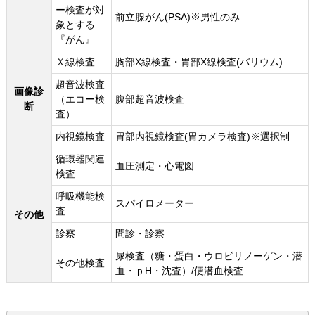
ー検査が対
前立腺がん(PSA)※男性のみ
象とする
『がん』
Ｘ線検査
胸部X線検査・胃部X線検査(バリウム)
超音波検査
画像診
（エコー検
腹部超音波検査
断
査）
内視鏡検査
胃部内視鏡検査(胃カメラ検査)※選択制
循環器関連
血圧測定・心電図
検査
呼吸機能検
スパイロメーター
査
その他
診察
問診・診察
尿検査（糖・蛋白・ウロビリノーゲン・潜
その他検査
血・ｐH・沈査）/便潜血検査