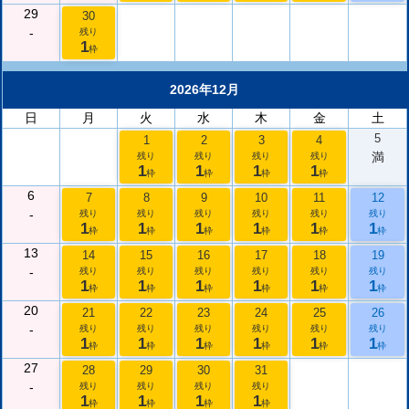
29
30
-
残り
1
枠
2026年12月
日
月
火
水
木
金
土
5
1
2
3
4
満
残り
残り
残り
残り
1
1
1
1
枠
枠
枠
枠
6
7
8
9
10
11
12
-
残り
残り
残り
残り
残り
残り
1
1
1
1
1
1
枠
枠
枠
枠
枠
枠
13
14
15
16
17
18
19
-
残り
残り
残り
残り
残り
残り
1
1
1
1
1
1
枠
枠
枠
枠
枠
枠
20
21
22
23
24
25
26
-
残り
残り
残り
残り
残り
残り
1
1
1
1
1
1
枠
枠
枠
枠
枠
枠
27
28
29
30
31
-
残り
残り
残り
残り
1
1
1
1
枠
枠
枠
枠