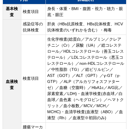
基本検
身長・体重・BMI・腹囲・視力・聴力・眼
検査項目
査
底・眼圧
感染症等の
肝炎（HBs抗原検査、HBs抗体検査、HCV
抗体検査
抗体検査のいずれかを含む）・梅毒
生化学検査(総蛋白／アルブミン／クレア
チニン（Cr）／尿酸（UA）／総コレステ
ロール／HDLコレステロール（善玉コレス
テロール）／LDLコレステロール（悪玉コ
レステロール）／non-HDLコレステロール
／中性脂肪（TG）／総ビリルビン／
AST（GOT）／ALT（GPT）／γ-GT（γ-
検査項目
血液検
GTP）／ALP（アルカリフォスファター
査
ゼ）／血糖（空腹時）／HbA1c／A/G比／
尿素窒素／LDH)・血液学検査(赤血球／白
血球／血色素（ヘモグロビン）／ヘマトク
リット／血小板数／MCV／MCH／
MCHC)・血清学検査(血液型（ABO）／血
液型（Rh）／血液型※初回のみ)
腫瘍マーカ