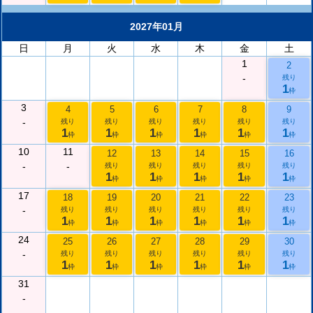
2027年01月
日
月
火
水
木
金
土
1
2
-
残り
1
枠
3
4
5
6
7
8
9
-
残り
残り
残り
残り
残り
残り
1
1
1
1
1
1
枠
枠
枠
枠
枠
枠
10
11
12
13
14
15
16
-
-
残り
残り
残り
残り
残り
1
1
1
1
1
枠
枠
枠
枠
枠
17
18
19
20
21
22
23
-
残り
残り
残り
残り
残り
残り
1
1
1
1
1
1
枠
枠
枠
枠
枠
枠
24
25
26
27
28
29
30
-
残り
残り
残り
残り
残り
残り
1
1
1
1
1
1
枠
枠
枠
枠
枠
枠
31
-