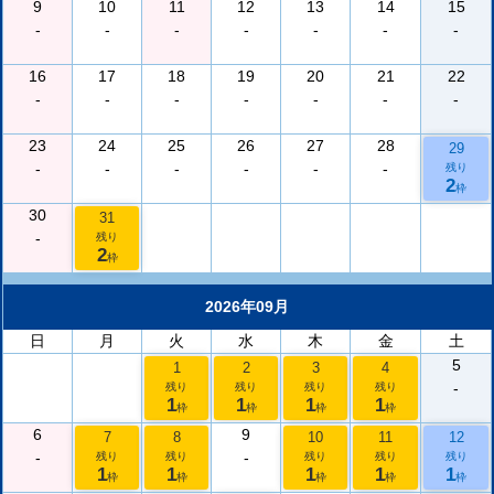
9
10
11
12
13
14
15
-
-
-
-
-
-
-
16
17
18
19
20
21
22
-
-
-
-
-
-
-
23
24
25
26
27
28
29
-
-
-
-
-
-
残り
2
枠
30
31
-
残り
2
枠
2026年09月
日
月
火
水
木
金
土
5
1
2
3
4
-
残り
残り
残り
残り
1
1
1
1
枠
枠
枠
枠
6
9
7
8
10
11
12
-
-
残り
残り
残り
残り
残り
1
1
1
1
1
枠
枠
枠
枠
枠