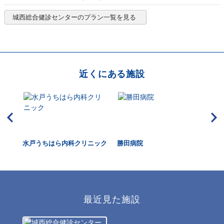
城西総合健診センター
のプラン一覧を見る
近くにある施設
水戸うちはら内科クリニック
勝田病院
東
最近見た施設