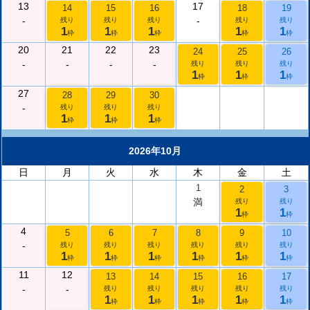
13
17
14
15
16
18
19
-
-
残り
残り
残り
残り
残り
1
1
1
1
1
枠
枠
枠
枠
枠
20
21
22
23
24
25
26
-
-
-
-
残り
残り
残り
1
1
1
枠
枠
枠
27
28
29
30
-
残り
残り
残り
1
1
1
枠
枠
枠
2026年10月
日
月
火
水
木
金
土
1
2
3
満
残り
残り
1
1
枠
枠
4
5
6
7
8
9
10
-
残り
残り
残り
残り
残り
残り
1
1
1
1
1
1
枠
枠
枠
枠
枠
枠
11
12
13
14
15
16
17
-
-
残り
残り
残り
残り
残り
1
1
1
1
1
枠
枠
枠
枠
枠