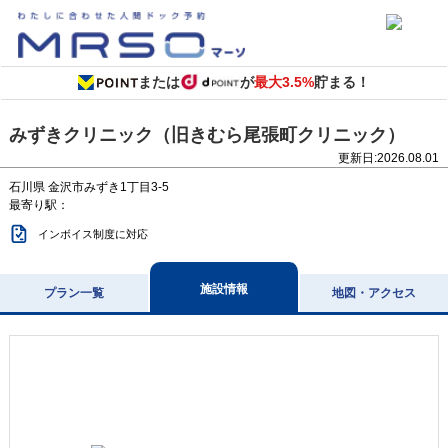
または
が
最大3.5%
貯まる！
みずきクリニック（旧きむら尾張町クリニック）
更新日:
2026.08.01
石川県
金沢市みずき1丁目3-5
最寄り駅：
インボイス制度に対応
施設情報
プラン一覧
地図・アクセス