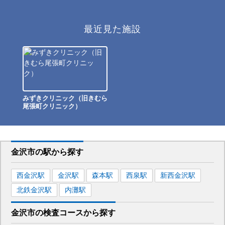
最近見た施設
みずきクリニック（旧きむら
尾張町クリニック）
金沢市
の駅から
探す
西金沢
駅
金沢
駅
森本
駅
西泉
駅
新西金沢
駅
北鉄金沢
駅
内灘
駅
金沢市
の
検査コースから探す