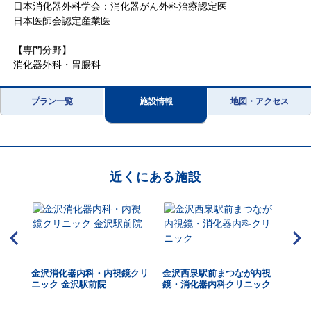
日本消化器外科学会：消化器がん外科治療認定医
日本医師会認定産業医
【専門分野】
消化器外科・胃腸科
プラン一覧
施設情報
地図・アクセス
近くにある施設
ショ
金沢消化器内科・内視鏡クリ
金沢西泉駅前まつなが内視
な
ニック 金沢駅前院
鏡・消化器内科クリニック