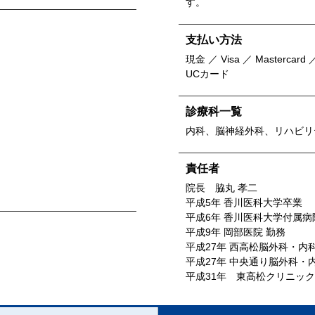
す。
支払い方法
現金 ／ Visa ／ Mastercard ／
UCカード
診療科一覧
内科、脳神経外科、リハビリ
責任者
院長 脇丸 孝二
平成5年 香川医科大学卒業
平成6年 香川医科大学付属病
平成9年 岡部医院 勤務
平成27年 西高松脳外科・内
平成27年 中央通り脳外科・
平成31年 東高松クリニッ