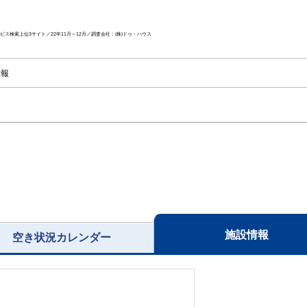
ス検索上位3サイト／22年11月～12月／調査会社：(株)ドゥ・ハウス
情報
施設情報
空き状況カレンダー