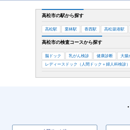
高松市
の駅から
探す
高松
駅
栗林
駅
香西
駅
高松築港
駅
高松市
の
検査コースから探す
脳ドック
乳がん検診
健康診断
大腸
レディースドック（人間ドック＋婦人科検診