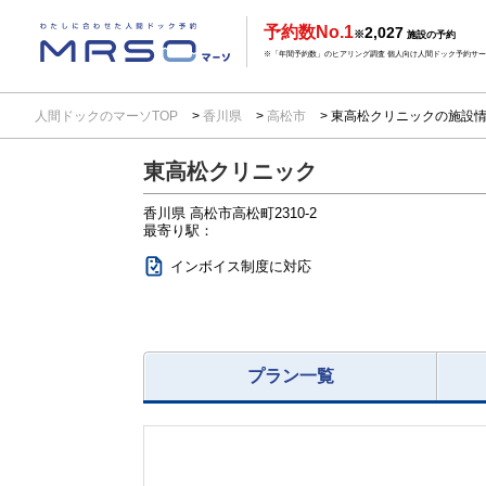
予約数No.1
2,027
※
施設の予約
※「年間予約数」のヒアリング調査 個人向け人間ドック予約サービ
人間ドックのマーソTOP
香川県
高松市
東高松クリニックの施設
東高松クリニック
香川県
高松市高松町2310-2
最寄り駅：
インボイス制度に対応
プラン一覧