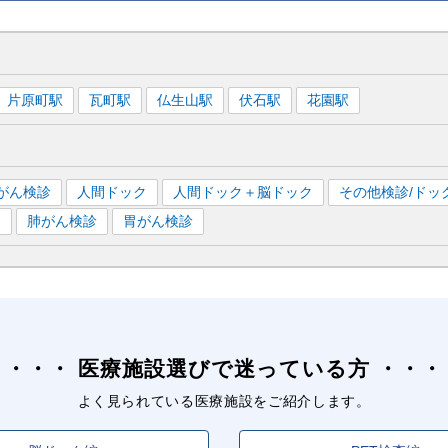
片原町
駅
瓦町
駅
仏生山
駅
伏石
駅
花園
駅
がん検診
人間ドック
人間ドック＋脳ドック
その他検診/ドッ
）
肺がん検診
胃がん検診
医療施設選びで迷っている方
よく見られている医療施設をご紹介します。