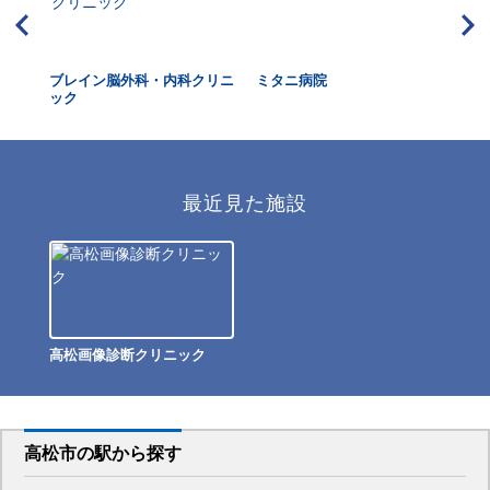
ブレイン脳外科・内科クリニ
ミタニ病院
伊
ック
最近見た施設
高松画像診断クリニック
高松市
の駅から
探す