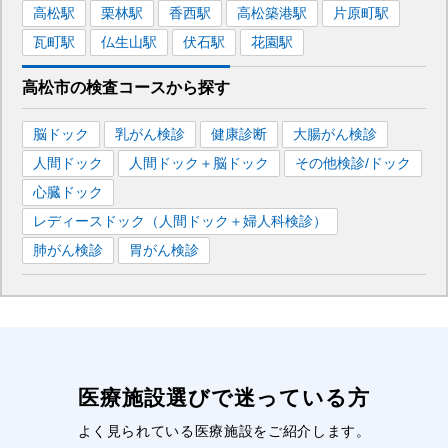
高松
駅
栗林
駅
香西
駅
高松築港
駅
片原町
駅
瓦町
駅
仏生山
駅
伏石
駅
花園
駅
高松市
の
検査コースから探す
脳ドック
乳がん検診
健康診断
大腸がん検診
人間ドック
人間ドック＋脳ドック
その他検診/ドック
心臓ドック
レディースドック（人間ドック＋婦人科検診）
肺がん検診
胃がん検診
医療施設選びで迷っている方
よく見られている医療施設をご紹介します。