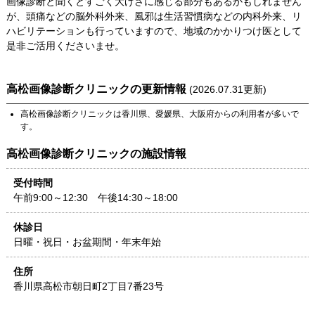
画像診断と聞くとすごく大げさに感じる部分もあるかもしれません
が、頭痛などの脳外科外来、風邪は生活習慣病などの内科外来、リ
ハビリテーションも行っていますので、地域のかかりつけ医として
是非ご活用くださいませ。
高松画像診断クリニック
の更新情報
(
2026.07.31
更新)
高松画像診断クリニック
は
香川県
、
愛媛県
、
大阪府
からの利用者が多いで
す。
高松画像診断クリニック
の施設情報
受付時間
午前9:00～12:30 午後14:30～18:00
休診日
日曜・祝日・お盆期間・年末年始
住所
香川県
高松市朝日町2丁目7番23号