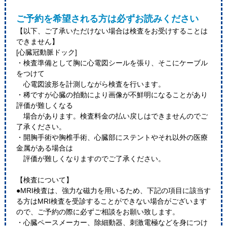
ご予約を希望される方は必ずお読みください
【以下、ご了承いただけない場合は検査をお受けすることは
できません】
[心臓冠動脈ドック]
・検査準備として胸に心電図シールを張り、そこにケーブル
をつけて
心電図波形を計測しながら検査を行います。
・稀ですが心臓の拍動により画像が不鮮明になることがあり
評価が難しくなる
場合があります。検査料金の払い戻しはできませんのでご
了承ください。
・開胸手術や胸椎手術、心臓部にステントやそれ以外の医療
金属がある場合は
評価が難しくなりますのでご了承ください。
【検査について】
●MRI検査は、強力な磁力を用いるため、下記の項目に該当す
る方はMRI検査を受診することができない場合がございます
ので、ご予約の際に必ずご相談をお願い致します。
・心臓ペースメーカー、除細動器、刺激電極などを身につけ