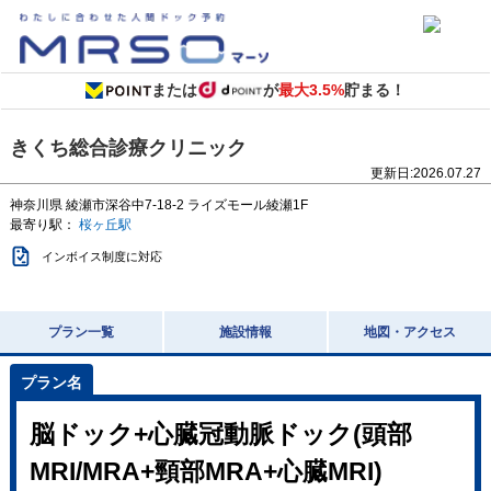
または
が
最大3.5%
貯まる！
きくち総合診療クリニック
更新日:
2026.07.27
神奈川県
綾瀬市深谷中7-18-2
ライズモール綾瀬1F
最寄り駅：
桜ヶ丘駅
インボイス制度に対応
プラン一覧
施設情報
地図・アクセス
脳ドック+心臓冠動脈ドック(頭部
MRI/MRA+頸部MRA+心臓MRI)