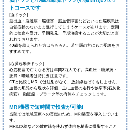
脳ドックと心臓冠動脈ドック(心臓MRI)のセッ
トコースです
[脳ドック]
脳出血・脳腫瘍・脳梗塞・脳血管障害などといった脳疾患は
自覚症状のないまま進行してしまうケースがあります。定期
的に検査を受け、早期発見、早期治療することが大切だと言
われております。
40歳を越えられた方はもちろん、若年層の方にもご受診をお
すすめです。
[心臓冠動脈ドック]
心筋梗塞で亡くなる方は年間3万人です。高血圧・糖尿病・
肥満・喫煙者は特に要注意です。
CTと比較しMRIでは注射がなく、放射線被ばくもしません。
血管の形態から現状を評価、主に血管の走行や狭窄率(石灰化
病変)・動脈瘤・プラーク等の有無をチェックします。
MRI機器で短時間で検査が可能!
当院では地域医療への貢献のため、MRI装置を導入していま
す。
MRIはX線などの放射線を使わず体内を精密に撮影すること