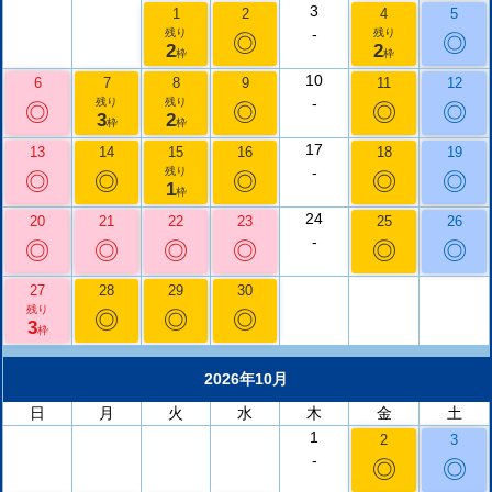
3
1
2
4
5
-
残り
残り
◎
◎
2
2
枠
枠
10
6
7
8
9
11
12
-
残り
残り
◎
◎
◎
◎
3
2
枠
枠
17
13
14
15
16
18
19
-
残り
◎
◎
◎
◎
◎
1
枠
24
20
21
22
23
25
26
-
◎
◎
◎
◎
◎
◎
27
28
29
30
残り
◎
◎
◎
3
枠
2026年10月
日
月
火
水
木
金
土
1
2
3
-
◎
◎