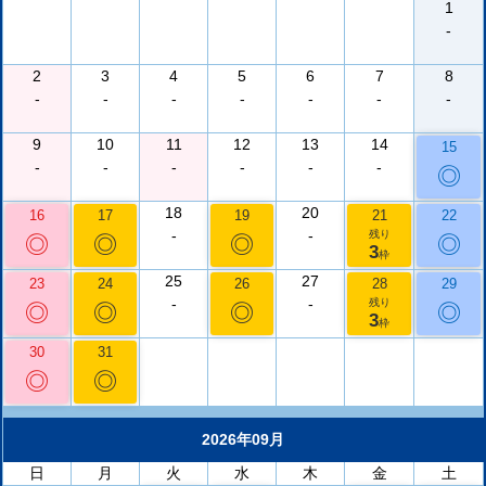
1
-
2
3
4
5
6
7
8
-
-
-
-
-
-
-
9
10
11
12
13
14
15
-
-
-
-
-
-
◎
18
20
16
17
19
21
22
-
-
残り
◎
◎
◎
◎
3
枠
25
27
23
24
26
28
29
-
-
残り
◎
◎
◎
◎
3
枠
30
31
◎
◎
2026年09月
日
月
火
水
木
金
土