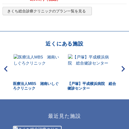
きくち総合診療クリニック
のプラン一覧を見る
近くにある施設
ク横
医療法人MBS 湘南いしぐ
【戸塚】平成横浜病院 総合
大
ろクリニック
健診センター
最近見た施設