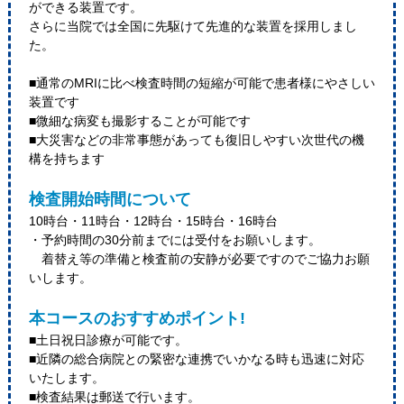
ができる装置です。
さらに当院では全国に先駆けて先進的な装置を採用しまし
た。
■通常のMRIに比べ検査時間の短縮が可能で患者様にやさしい
装置です
■微細な病変も撮影することが可能です
■大災害などの非常事態があっても復旧しやすい次世代の機
構を持ちます
検査開始時間について
10時台・11時台・12時台・15時台・16時台
・予約時間の30分前までには受付をお願いします。
着替え等の準備と検査前の安静が必要ですのでご協力お願
いします。
本コースのおすすめポイント!
■土日祝日診療が可能です。
■近隣の総合病院との緊密な連携でいかなる時も迅速に対応
いたします。
■検査結果は郵送で行います。