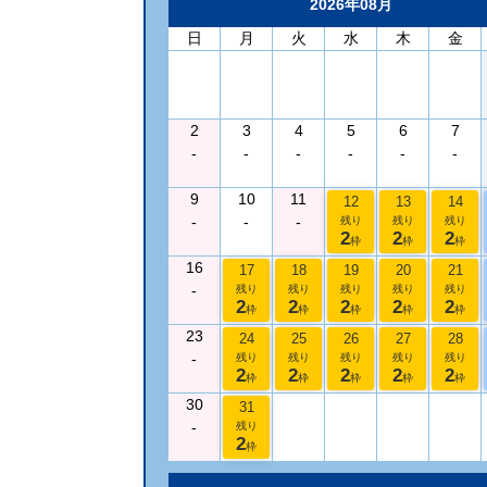
2026年08月
日
月
火
水
木
金
2
3
4
5
6
7
-
-
-
-
-
-
9
10
11
12
13
14
-
-
-
残り
残り
残り
2
2
2
枠
枠
枠
16
17
18
19
20
21
-
残り
残り
残り
残り
残り
2
2
2
2
2
枠
枠
枠
枠
枠
23
24
25
26
27
28
-
残り
残り
残り
残り
残り
2
2
2
2
2
枠
枠
枠
枠
枠
30
31
-
残り
2
枠