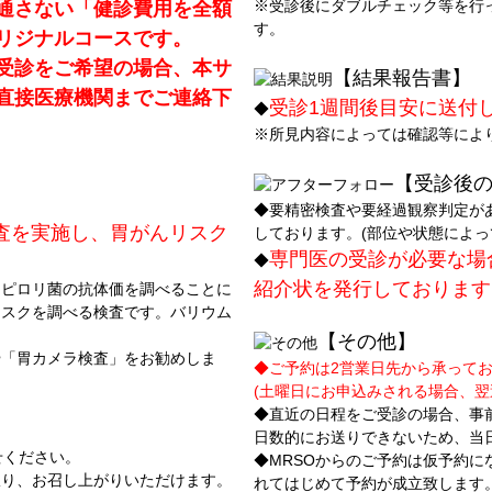
※受診後にダブルチェック等を行
通さない「健診費用を全額
す。
リジナルコースです。
受診をご希望の場合、本サ
【結果報告書】
直接医療機関までご連絡下
受診1週間後目安に送付
◆
※所見内容によっては確認等によ
【受診後
。
◆要精密検査や要経過観察判定が
査を実施し、胃がんリスク
しております。(部位や状態によっ
専門医の受診が必要な場
◆
紹介状を発行しております
とピロリ菌の抗体価を調べることに
リスクを調べる検査です。バリウム
。
【その他】
や「胃カメラ検査」をお勧めしま
◆ご予約は2営業日先から承って
(土曜日にお申込みされる場合、翌
◆直近の日程をご受診の場合、事前
日数的にお送りできないため、当
せください。
◆MRSOからのご予約は仮予約
限り、お召し上がりいただけます。
れてはじめて予約が成立致します