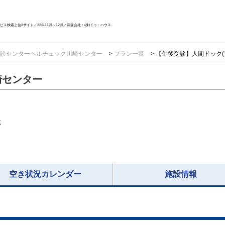
ス検索上位3サイト／22年11月～12月／調査会社：(株)ドゥ・ハウス
診センターヘルチェック川崎センター
プラン一覧
【午後受診】人間ドック(
崎センター
応
空き状況カレンダー
施設情報