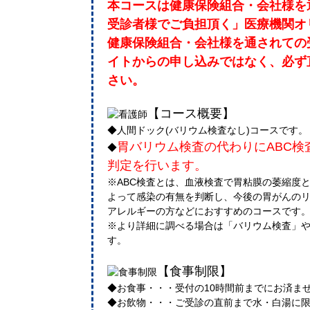
本コースは健康保険組合・会社様を
受診者様でご負担頂く」医療機関オ
健康保険組合・会社様を通されての
イトからの申し込みではなく、必ず
さい。
【コース概要】
◆人間ドック(バリウム検査なし)コースです
胃バリウム検査の代わりにABC検
◆
判定を行います。
※ABC検査とは、血液検査で胃粘膜の萎縮度
よって感染の有無を判断し、今後の胃がんの
アレルギーの方などにおすすめのコースです
※より詳細に調べる場合は「バリウム検査」
す。
【食事制限】
◆お食事・・・受付の10時間前までにお済ま
◆お飲物・・・ご受診の直前まで水・白湯に