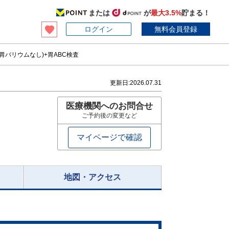
または
が
最大3.5%
貯まる！
ログイン
無料会員登録
胃バリウムなし)+胃ABC検査
更新日:
2026.07.31
医療機関へのお問合せ
ご予約後の変更など
マイページで確認
地図・アクセス