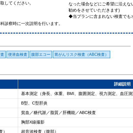
摂取してください。
なった場合などにご希望に沿えな
勧めをさせていただきます)
◆当プランに含まれない検査でも
内科診察時に一次説明を行います。
検査
便潜血検査
腹部エコー
胃がんリスク検査（ABC検査）
詳細説明
基本測定（身長、体重、BMI、腹囲測定、視力測定、血圧
B型、C型肝炎
貧血／糖代謝／脂質／肝機能／ABC検査
胸部X線撮影
査）
超音波検査（腹部）