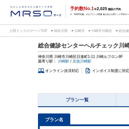
予約数No.1
2,025
※
施設の予約
※「年間予約数」のヒアリング調査 個人向け人間ドック予約サービ
人間ドックのマーソTOP
神奈川県
川崎市
川崎市川崎区
総合健
総合健診センターヘルチェック川
神奈川県
川崎市川崎区日進町1-11
川崎ルフロン8F
最寄り駅：
川崎駅
/
京急川崎駅
オンライン決済対応
インボイス制度に対
プラン一覧