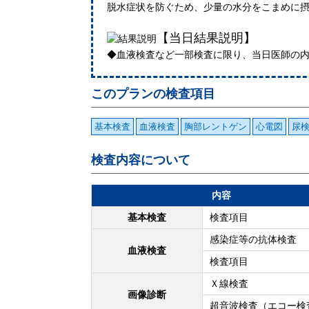
脱水症状を防ぐため、少量の水分をこまめに
【当日結果説明】
◆血液検査など一部検査に限り、当日医師の
このプランの検査項目
基本検査
血液検査
胸部レントゲン
心電図
尿
検査内容について
内容
基本検査
検査項目
感染症等の抗体検査
血液検査
検査項目
Ｘ線検査
画像診断
超音波検査（エコー検