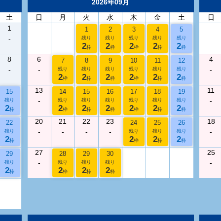
2026年09月
土
日
月
火
水
木
金
土
日
1
1
2
3
4
5
-
残り
残り
残り
残り
残り
2
2
2
2
2
枠
枠
枠
枠
枠
8
6
4
7
8
9
10
11
12
-
-
-
残り
残り
残り
残り
残り
残り
2
2
2
2
2
2
枠
枠
枠
枠
枠
枠
13
11
15
14
15
16
17
18
19
-
-
残り
残り
残り
残り
残り
残り
残り
2
2
2
2
2
2
2
枠
枠
枠
枠
枠
枠
枠
20
21
22
23
18
22
24
25
26
-
-
-
-
-
残り
残り
残り
残り
2
2
2
2
枠
枠
枠
枠
27
25
29
28
29
30
-
-
残り
残り
残り
残り
2
2
2
2
枠
枠
枠
枠