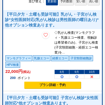
並び替え：
更新順
予約数順
安い順
高い順
【平日夕方・土曜も受診可能】乳がん・子宮がん検
診*女性医師対応(乳がん検診は男性医師の曜日あり)*
他オプション検査あります。
◇乳がん検査(マンモグラフ
ィ・乳腺エコー検査、視触診
は希望者のみ)、子宮がん検査
(子宮頸部細胞・経腟エコー検
査)を...
マンモグラフィー
乳腺エコー
経膣エコー
子宮頸部細胞診
HPV検査
22,000
円
(税込)
8月
9月
10月
200
ポイント
プラン詳細・予約
【平日夕方・土曜も受診可能】子宮がん検診*女性医
師対応*他オプション検査あります。