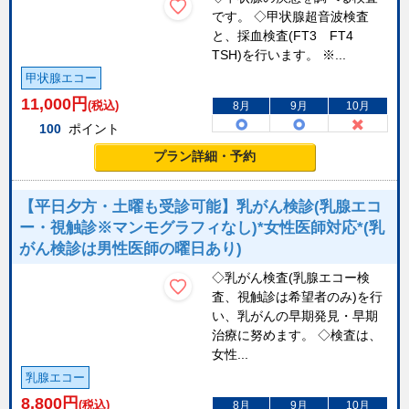
です。 ◇甲状腺超音波検査
と、採血検査(FT3 FT4
TSH)を行います。 ※...
甲状腺エコー
11,000
円
(税込)
8月
9月
10月
100
ポイント
プラン詳細・予約
【平日夕方・土曜も受診可能】乳がん検診(乳腺エコ
ー・視触診※マンモグラフィなし)*女性医師対応*(乳
がん検診は男性医師の曜日あり)
◇乳がん検査(乳腺エコー検
査、視触診は希望者のみ)を行
い、乳がんの早期発見・早期
治療に努めます。 ◇検査は、
女性...
乳腺エコー
8,800
円
(税込)
8月
9月
10月