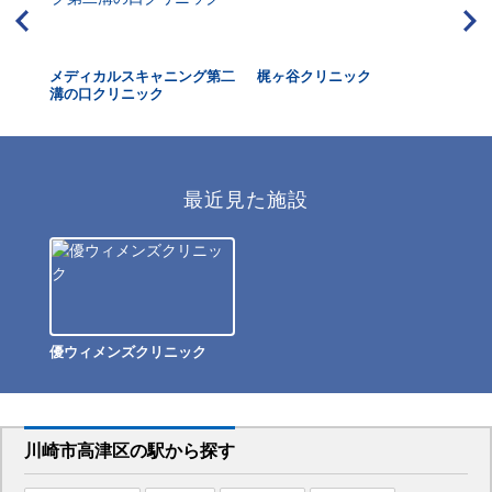
ク横
メディカルスキャニング第二
梶ヶ谷クリニック
KS
溝の口クリニック
最近見た施設
優ウィメンズクリニック
川崎市高津区
の駅から
探す