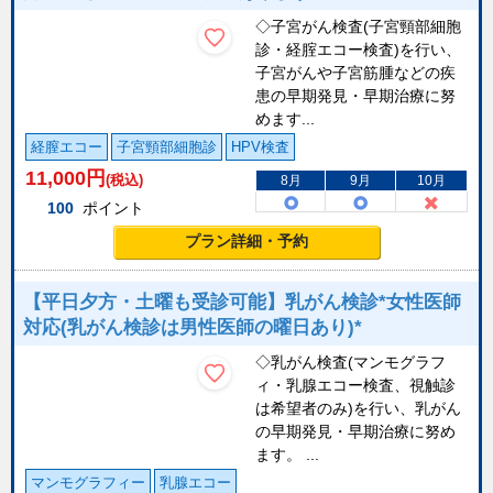
◇子宮がん検査(子宮頸部細胞
診・経腟エコー検査)を行い、
子宮がんや子宮筋腫などの疾
患の早期発見・早期治療に努
めます...
経膣エコー
子宮頸部細胞診
HPV検査
11,000
円
(税込)
8月
9月
10月
100
ポイント
プラン詳細・予約
【平日夕方・土曜も受診可能】乳がん検診*女性医師
対応(乳がん検診は男性医師の曜日あり)*
◇乳がん検査(マンモグラフ
ィ・乳腺エコー検査、視触診
は希望者のみ)を行い、乳がん
の早期発見・早期治療に努め
ます。 ...
マンモグラフィー
乳腺エコー