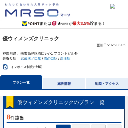
または
が
最大3.5%
貯まる！
優ウィメンズクリニック
更新日:
2026.08.05
神奈川県
川崎市高津区溝口3-7-1
フロントビル4F
最寄り駅：
武蔵溝ノ口駅
/
溝の口駅
/
高津駅
インボイス制度に対応
プラン一覧
施設情報
地図・アクセス
優ウィメンズクリニック
のプラン一覧
8
件該当