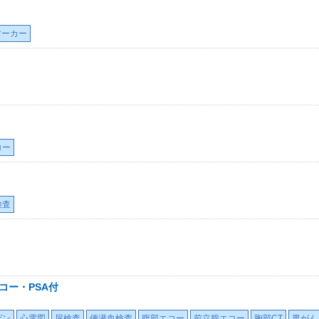
マーカー
コー
検査
コー・PSA付
ゲン
心電図
尿検査
便潜血検査
腹部エコー
前立腺エコー
胸部CT
胃がん