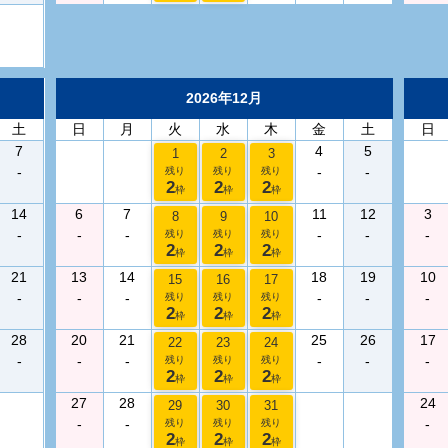
2026年12月
土
日
月
火
水
木
金
土
日
7
4
5
1
2
3
-
-
-
残り
残り
残り
2
2
2
枠
枠
枠
14
6
7
11
12
3
8
9
10
-
-
-
-
-
-
残り
残り
残り
2
2
2
枠
枠
枠
21
13
14
18
19
10
15
16
17
-
-
-
-
-
-
残り
残り
残り
2
2
2
枠
枠
枠
28
20
21
25
26
17
22
23
24
-
-
-
-
-
-
残り
残り
残り
2
2
2
枠
枠
枠
27
28
24
29
30
31
-
-
-
残り
残り
残り
2
2
2
枠
枠
枠