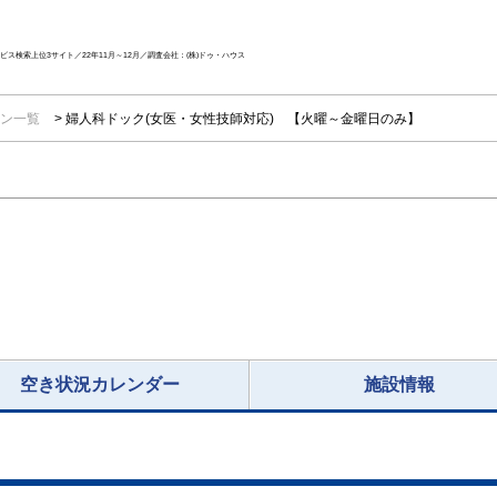
ス検索上位3サイト／22年11月～12月／調査会社：(株)ドゥ・ハウス
ン一覧
婦人科ドック(女医・女性技師対応) 【火曜～金曜日のみ】
空き状況カレンダー
施設情報