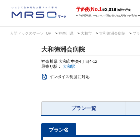
予約数No.1
2,018
※
施設の予約
※「年間予約数」のヒアリング調査 個人向け人間ドック予約サービ
人間ドックのマーソTOP
神奈川県
大和市
大和徳洲会病院
プラ
大和徳洲会病院
神奈川県
大和市中央4丁目4-12
最寄り駅：
大和駅
インボイス制度に対応
プラン一覧