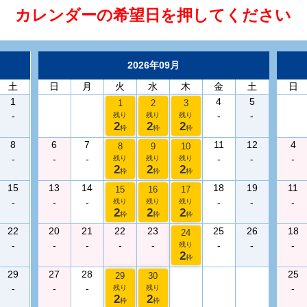
カレンダーの希望日を押してください
2026年09月
土
日
月
火
水
木
金
土
日
1
4
5
1
2
3
-
-
-
残り
残り
残り
2
2
2
枠
枠
枠
8
6
7
11
12
4
8
9
10
-
-
-
-
-
-
残り
残り
残り
2
2
2
枠
枠
枠
15
13
14
18
19
11
15
16
17
-
-
-
-
-
-
残り
残り
残り
2
2
2
枠
枠
枠
22
20
21
22
23
25
26
18
24
-
-
-
-
-
-
-
-
残り
2
枠
29
27
28
25
29
30
-
-
-
-
残り
残り
2
2
枠
枠