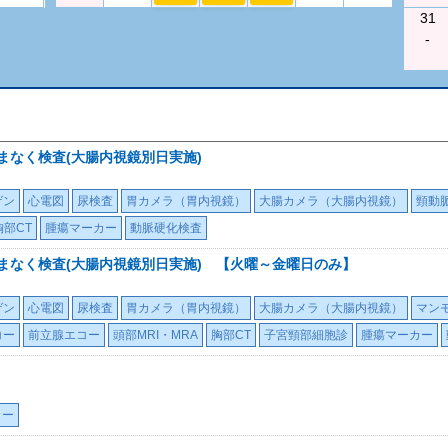
31
-
まなく検査(大腸内視鏡別日実施)
ゲン
心電図
尿検査
胃カメラ（胃内視鏡）
大腸カメラ（大腸内視鏡）
頸動
胸部CT
腫瘍マーカー
動脈硬化検査
くまなく検査(大腸内視鏡別日実施) 【火曜～金曜日のみ】
ゲン
心電図
尿検査
胃カメラ（胃内視鏡）
大腸カメラ（大腸内視鏡）
マン
コー
前立腺エコー
頭部MRI・MRA
胸部CT
子宮頸部細胞診
腫瘍マーカー
カー