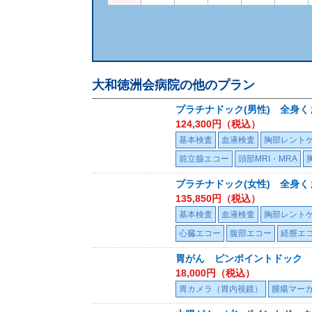
大和徳洲会病院
の他のプラン
プラチナドック(男性) 全身く
124,300
円（税込）
基本検査
血液検査
胸部レント
前立腺エコー
頭部MRI・MRA
プラチナドック(女性) 全身
135,850
円（税込）
基本検査
血液検査
胸部レント
心臓エコー
腹部エコー
経膣エ
胃がん ピンポイントドック
18,000
円（税込）
胃カメラ（胃内視鏡）
腫瘍マー