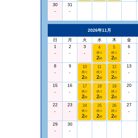
30
31
-
-
2026年11月
日
月
火
水
木
金
1
2
3
6
4
5
-
-
-
-
残り
残り
2
2
枠
枠
8
9
13
10
11
12
-
-
-
残り
残り
残り
2
2
2
枠
枠
枠
15
16
20
17
18
19
-
-
-
残り
残り
残り
2
2
2
枠
枠
枠
22
23
27
24
25
26
-
-
-
残り
残り
残り
2
2
2
枠
枠
枠
29
30
-
-