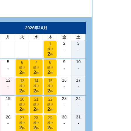
2026年10月
月
火
水
木
金
土
2
3
1
-
-
残り
2
枠
5
9
10
6
7
8
-
-
-
残り
残り
残り
2
2
2
枠
枠
枠
12
16
17
13
14
15
-
-
-
残り
残り
残り
2
2
2
枠
枠
枠
19
23
24
20
21
22
-
-
-
残り
残り
残り
2
2
2
枠
枠
枠
26
30
31
27
28
29
-
-
-
残り
残り
残り
2
2
2
枠
枠
枠