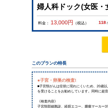
婦人科ドック(女医・
13,000
円
118
料金：
（税込）
このプランの特長
●子宮・卵巣の検査!
■子宮頸がんは症状に現れにくいため、20歳
を受けることをお勧めしています。同時に超
《検査内容》
子宮頸部細胞診、経腟エコー、腫瘍マーカー3