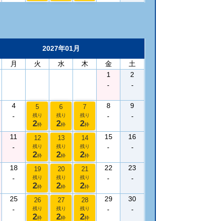
2027年01月
月
火
水
木
金
土
1
2
-
-
4
8
9
5
6
7
-
-
-
残り
残り
残り
2
2
2
枠
枠
枠
11
15
16
12
13
14
-
-
-
残り
残り
残り
2
2
2
枠
枠
枠
18
22
23
19
20
21
-
-
-
残り
残り
残り
2
2
2
枠
枠
枠
25
29
30
26
27
28
-
-
-
残り
残り
残り
2
2
2
枠
枠
枠