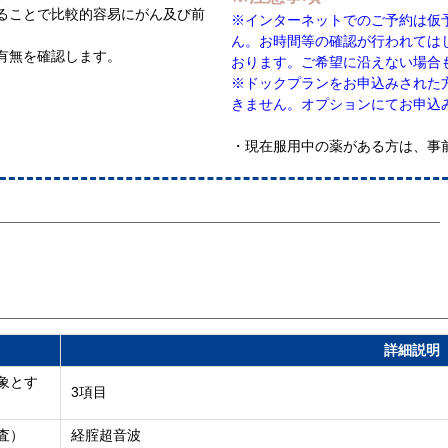
ることで比較的容易にがん及び前
※インターネットでのご予約は仮
ん。お時間等の確認が行われては
有無を確認します。
おります。ご希望に沿えない場合
※ドックプランをお申込みされた
きません。オプションにてお申込
・現在服用中の薬がある方は、事
詳細説明
象とす
3項目
査）
経腟超音波