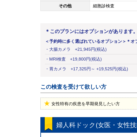
その他
細胞診検査
＊このプランにはオプションがあります
＜予約時に多く選ばれているオプション＞
＊オ
・
大腸カメラ
+
21,945
円
(税込)
・
MRI検査
+
19,800
円
(税込)
・
胃カメラ
+
17,325
円
～ +19,525円(税込)
この検査を受けて欲しい方
女性特有の疾患を早期発見したい方
婦人科ドック(女医・女性技