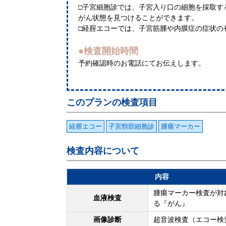
□子宮細胞診では、子宮入り口の細胞を採取す
がん状態を見つけることができます。
□経腟エコーでは、子宮筋腫や内膜症の症状の
●検査開始時間
予約確認時のお電話にてお伝えします。
このプランの検査項目
経膣エコー
子宮頸部細胞診
腫瘍マーカー
検査内容について
内容
腫瘍マーカー検査が対
血液検査
る『がん』
画像診断
超音波検査（エコー検