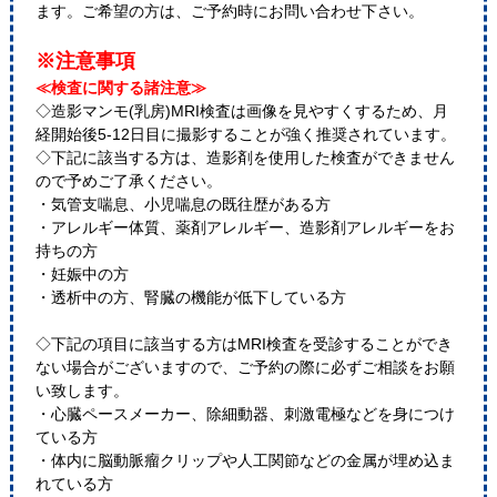
ます。ご希望の方は、ご予約時にお問い合わせ下さい。
※注意事項
≪検査に関する諸注意≫
◇造影マンモ(乳房)MRI検査は画像を見やすくするため、月
経開始後5-12日目に撮影することが強く推奨されています。
◇下記に該当する方は、造影剤を使用した検査ができません
ので予めご了承ください。
・気管支喘息、小児喘息の既往歴がある方
・アレルギー体質、薬剤アレルギー、造影剤アレルギーをお
持ちの方
・妊娠中の方
・透析中の方、腎臓の機能が低下している方
◇下記の項目に該当する方はMRI検査を受診することができ
ない場合がございますので、ご予約の際に必ずご相談をお願
い致します。
・心臓ペースメーカー、除細動器、刺激電極などを身につけ
ている方
・体内に脳動脈瘤クリップや人工関節などの金属が埋め込ま
れている方