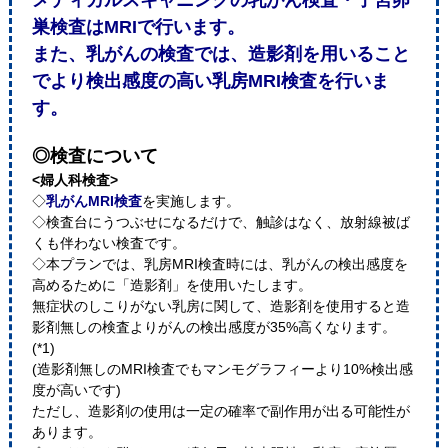
メディカルスキャニングの乳がん検査・子宮卵
巣検査はMRIで行います。
また、乳がんの検査では、造影剤を用いること
でより検出感度の高い乳房MRI検査を行いま
す。
◎検査について
<婦人科検査>
◇
乳がんMRI検査
を実施します。
◇検査台にうつぶせになるだけで、触診はなく、放射線被ば
くも伴わない検査です。
◇本プランでは、乳房MRI検査時には、乳がんの検出感度を
高めるために「造影剤」を使用いたします。
無症状のしこりがない乳房に関して、造影剤を使用すると造
影剤無しの検査よりがんの検出感度が35%高くなります。
(*1)
(造影剤無しのMRI検査でもマンモグラフィーより10%検出感
度が高いです)
ただし、造影剤の使用は一定の確率で副作用が出る可能性が
あります。