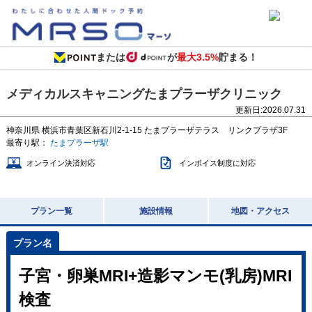
または
が
最大3.5%
貯まる！
メディカルスキャニングたまプラーザクリニック
更新日:
2026.07.31
神奈川県
横浜市青葉区新石川2-1-15
たまプラーザテラス リンクプラザ3F
最寄り駅：
たまプラーザ駅
オンライン決済対応
インボイス制度に対応
プラン一覧
施設情報
地図・アクセス
子宮・卵巣MRI+造影マンモ(乳房)MRI
検査