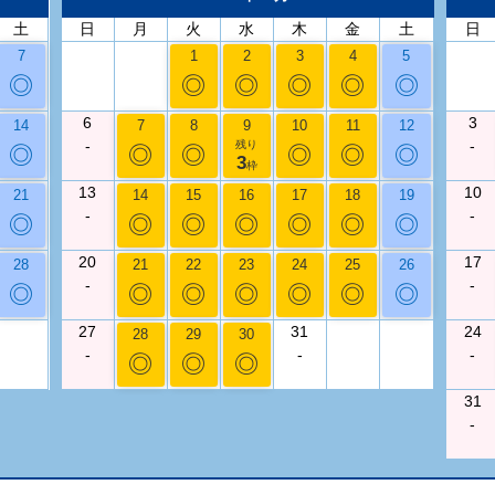
土
日
月
火
水
木
金
土
日
7
1
2
3
4
5
◎
◎
◎
◎
◎
◎
6
3
14
7
8
9
10
11
12
-
-
残り
◎
◎
◎
◎
◎
◎
3
枠
13
10
21
14
15
16
17
18
19
-
-
◎
◎
◎
◎
◎
◎
◎
20
17
28
21
22
23
24
25
26
-
-
◎
◎
◎
◎
◎
◎
◎
27
31
24
28
29
30
-
-
-
◎
◎
◎
31
-