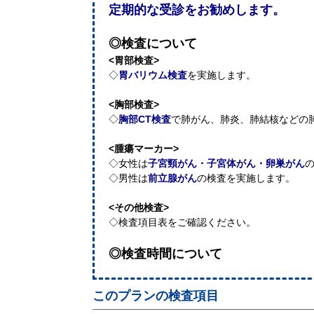
定期的な受診をお勧めします。
◎検査について
<胃部検査>
◇
胃バリウム検査
を実施します。
<胸部検査>
◇
胸部CT検査
で肺がん、肺炎、肺結核などの
<腫瘍マーカー>
◇女性は
子宮頸がん・子宮体がん・卵巣がん
◇男性は
前立腺がん
の検査を実施します。
<その他検査>
◇検査項目表をご確認ください。
◎検査時間について
このプランの検査項目