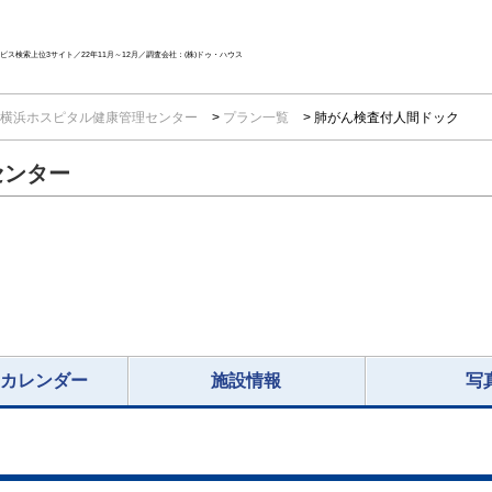
ス検索上位3サイト／22年11月～12月／調査会社：(株)ドゥ・ハウス
横浜ホスピタル健康管理センター
プラン一覧
肺がん検査付人間ドック
センター
況カレンダー
施設情報
写