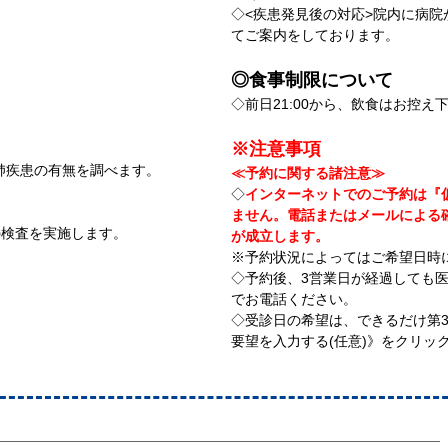
◇<疾患発見後の対応>院内に病
てご案内をしております。
◎食事制限について
◇前日21:00から、飲食はお控え
※注意事項
肺疾患の有無を調べます。
≪予約に関する諸注意≫
◇
インターネットでのご予約は『
ません。電話またはメールによる
の検査を実施します。
が成立します。
※予約状況によってはご希望日時
◇予約後、3営業日が経過しても
でお電話ください。
◇受診日の希望は、できるだけ第
要望を入力する(任意)》をクリッ