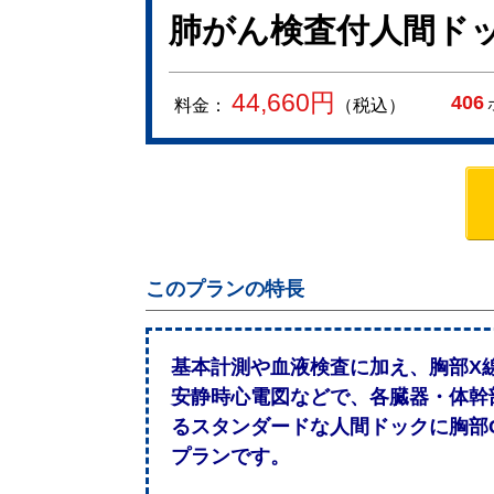
肺がん検査付人間ド
44,660
円
406
料金：
（税込）
このプランの特長
基本計測や血液検査に加え、胸部X
安静時心電図などで、各臓器・体幹
るスタンダードな人間ドックに胸部
プランです。