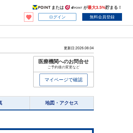
または
が
最大3.5%
貯まる！
ログイン
無料会員登録
更新日:
2026.08.04
医療機関へのお問合せ
ご予約後の変更など
マイページで確認
真
地図・アクセス