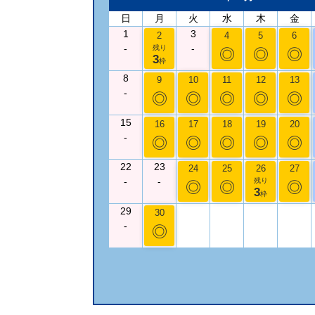
日
月
火
水
木
金
1
3
2
4
5
6
-
-
残り
◎
◎
◎
3
枠
8
9
10
11
12
13
-
◎
◎
◎
◎
◎
15
16
17
18
19
20
-
◎
◎
◎
◎
◎
22
23
24
25
26
27
-
-
残り
◎
◎
◎
3
枠
29
30
-
◎