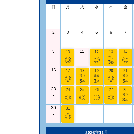
日
月
火
水
木
金
2
3
4
5
6
7
-
-
-
-
-
-
9
11
10
12
13
14
-
-
残り
◎
◎
◎
3
枠
16
17
18
19
20
21
-
残り
残り
残り
◎
◎
3
3
3
枠
枠
枠
23
24
25
26
27
28
-
残り
◎
◎
◎
◎
3
枠
30
31
-
◎
2026年11月