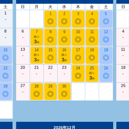
土
日
月
火
水
木
金
土
日
1
1
2
3
4
5
-
◎
◎
◎
◎
◎
8
6
4
7
8
9
10
11
12
-
-
-
残り
◎
◎
◎
◎
◎
3
枠
13
11
15
14
15
16
17
18
19
-
-
残り
残り
◎
◎
◎
◎
◎
3
3
枠
枠
20
21
22
23
18
22
24
25
26
-
-
-
-
-
残り
◎
◎
◎
3
枠
27
25
29
28
29
30
-
-
◎
◎
◎
◎
2026年12月