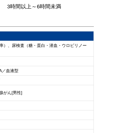
3時間以上～6時間未満
肪率）、尿検査（糖・蛋白・潜血・ウロビリノー
A／血液型
質
腺がん[男性]