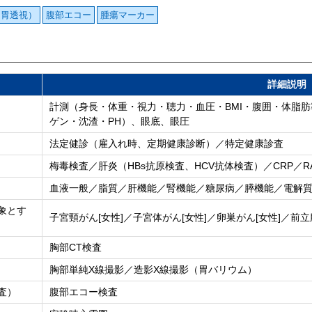
（胃透視）
腹部エコー
腫瘍マーカー
詳細説明
計測（身長・体重・視力・聴力・血圧・BMI・腹囲・体脂
ゲン・沈渣・PH）、眼底、眼圧
法定健診（雇入れ時、定期健康診断）／特定健康診査
梅毒検査／肝炎（HBs抗原検査、HCV抗体検査）／CRP／R
血液一般／脂質／肝機能／腎機能／糖尿病／膵機能／電解
象とす
子宮頸がん[女性]／子宮体がん[女性]／卵巣がん[女性]／前立
胸部CT検査
胸部単純X線撮影／造影X線撮影（胃バリウム）
査）
腹部エコー検査