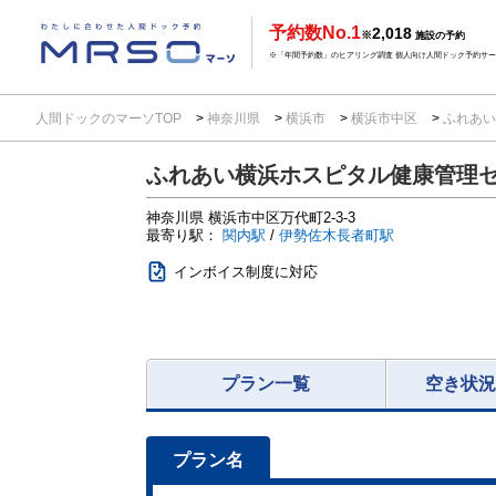
予約数No.1
2,018
※
施設の予約
※「年間予約数」のヒアリング調査 個人向け人間ドック予約サービ
人間ドックのマーソTOP
神奈川県
横浜市
横浜市中区
ふれあい
ふれあい横浜ホスピタル健康管理
神奈川県
横浜市中区万代町2-3-3
最寄り駅：
関内駅
/
伊勢佐木長者町駅
インボイス制度に対応
プラン一覧
空き状