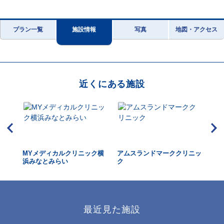
プラン一覧
施設情報
写真
地図・アクセス
近くにある施設
ェッ
MYメディカルクリニック横
アムスランドマーククリニッ
総
浜
浜みなとみらい
ク
ク
最近見た施設