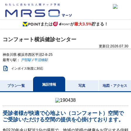
または
が
最大3.5%
貯まる！
コンフォート横浜健診センター
更新日:
2026.07.30
神奈川県
横浜市西区平沼2-8-25
最寄り駅：
戸部駅
/
平沼橋駅
インボイス制度に対応
施設情報
プラン一覧
写真
地図・アクセス
受診者様が快適で心地よい（コンフォート）空間で
ご受診いただける空間の提供を心掛けております。
創設70年余り駅近1分の場所で、地域の皆様の健康をお守りする信頼