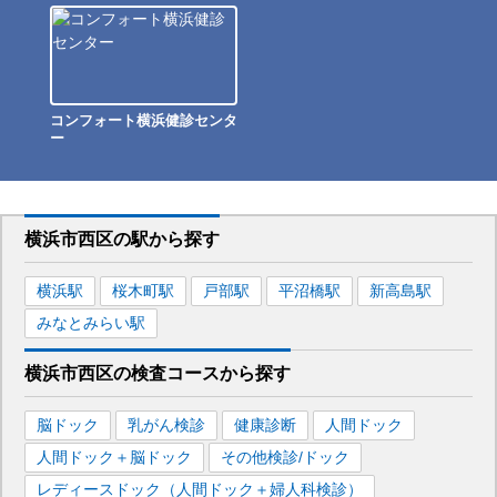
コンフォート横浜健診センタ
ー
横浜市西区
の駅から
探す
横浜
駅
桜木町
駅
戸部
駅
平沼橋
駅
新高島
駅
みなとみらい
駅
横浜市西区
の
検査コースから探す
脳ドック
乳がん検診
健康診断
人間ドック
人間ドック＋脳ドック
その他検診/ドック
レディースドック（人間ドック＋婦人科検診）