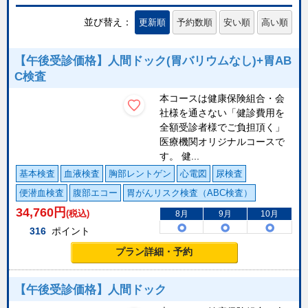
並び替え：
更新順
予約数順
安い順
高い順
【午後受診価格】人間ドック(胃バリウムなし)+胃AB
C検査
本コースは健康保険組合・会
社様を通さない「健診費用を
全額受診者様でご負担頂く」
医療機関オリジナルコースで
す。 健...
基本検査
血液検査
胸部レントゲン
心電図
尿検査
便潜血検査
腹部エコー
胃がんリスク検査（ABC検査）
34,760
円
(税込)
8月
9月
10月
316
ポイント
プラン詳細・予約
【午後受診価格】人間ドック