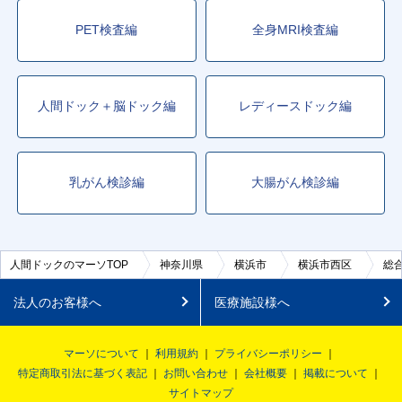
PET検査編
全身MRI検査編
人間ドック＋脳ドック編
レディースドック編
乳がん検診編
大腸がん検診編
人間ドックのマーソTOP
神奈川県
横浜市
横浜市西区
総
法人のお客様へ
医療施設様へ
マーソについて
利用規約
プライバシーポリシー
特定商取引法に基づく表記
お問い合わせ
会社概要
掲載について
サイトマップ