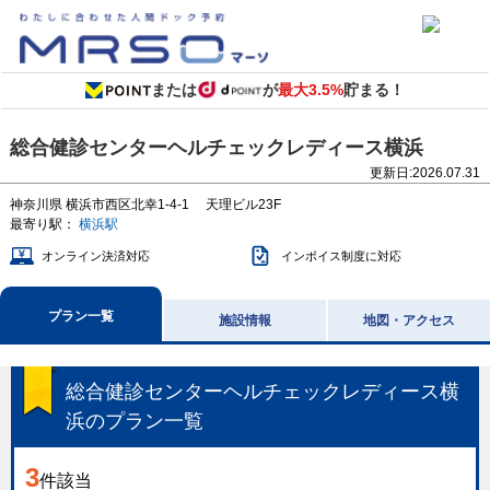
または
が
最大3.5%
貯まる！
総合健診センターヘルチェックレディース横浜
更新日:
2026.07.31
神奈川県
横浜市西区北幸1-4-1
天理ビル23F
最寄り駅：
横浜駅
オンライン決済対応
インボイス制度に対応
プラン一覧
施設情報
地図・アクセス
総合健診センターヘルチェックレディース横
浜
のプラン一覧
3
件該当