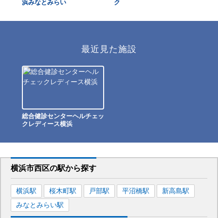
浜
浜みなとみらい
ク
ー
最近見た施設
総合健診センターヘルチェッ
クレディース横浜
横浜市西区
の駅から
探す
横浜
駅
桜木町
駅
戸部
駅
平沼橋
駅
新高島
駅
みなとみらい
駅