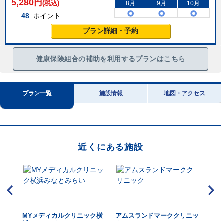
5,280
円
(税込)
8月
9月
10月
48
ポイント
プラン詳細・予約
健康保険組合の補助を利用するプランはこちら
プラン一覧
施設情報
地図・アクセス
近くにある施設
ェッ
MYメディカルクリニック横
アムスランドマーククリニッ
コ