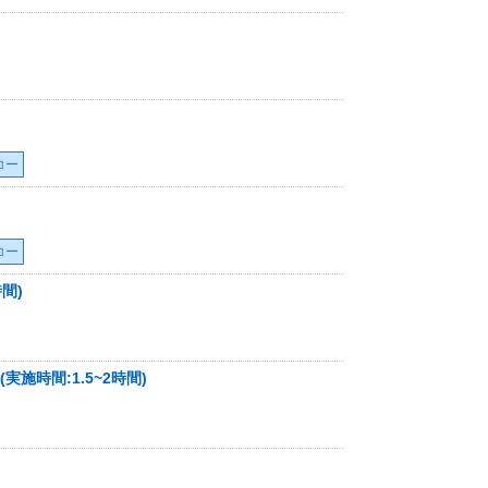
コー
コー
間)
施時間:1.5~2時間)