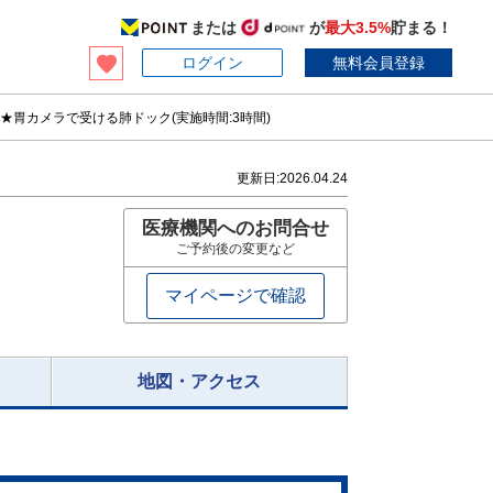
または
が
最大3.5%
貯まる！
ログイン
無料会員登録
★胃カメラで受ける肺ドック(実施時間:3時間)
更新日:
2026.04.24
医療機関へのお問合せ
ご予約後の変更など
マイページで確認
地図・アクセス