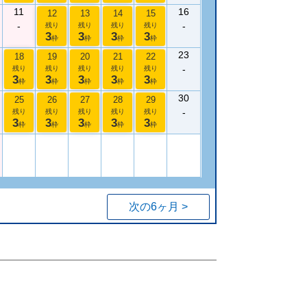
11
16
12
13
14
15
-
-
残り
残り
残り
残り
3
3
3
3
枠
枠
枠
枠
23
18
19
20
21
22
-
残り
残り
残り
残り
残り
3
3
3
3
3
枠
枠
枠
枠
枠
30
25
26
27
28
29
-
残り
残り
残り
残り
残り
3
3
3
3
3
枠
枠
枠
枠
枠
次の6ヶ月 >