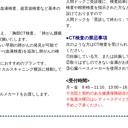
人間ドックご受診後に、検査結果
検査や精密検査を指示された方な
、血液検査、超音波検査など基本の
設けておりますので
人間ドックを「受診して終わり」
す。
え、「胸部CT検査」「肺がん腫瘍
●CT検査の禁忌事項
を実施いたします。
次のような方はCT検査を受けら
らい早期の肺がんの発見が可能で
ください。
ー(血液検査)を追加し肺がんの検
①妊娠している方、または妊娠し
②取りはずしのできない金属がお
方におすすめのプランです。
③心臓ペースメーカーを使用され
ィカルスキャニング横浜に移動して
<受付時間>
月～金 8:45～11:10、13:00～16
※当院と契約のある健康保険組合
グルメカードをお渡しします。
※毎週火曜日はレディースデイと
予めご了承ください。