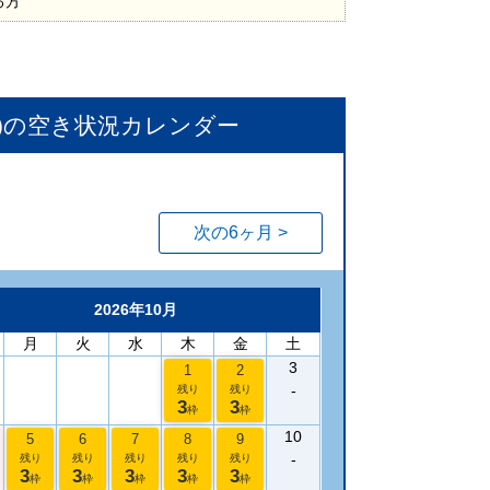
る方
)
の空き状況カレンダー
次の6ヶ月 >
2026年10月
月
火
水
木
金
土
3
1
2
-
残り
残り
3
3
枠
枠
10
5
6
7
8
9
-
残り
残り
残り
残り
残り
3
3
3
3
3
枠
枠
枠
枠
枠