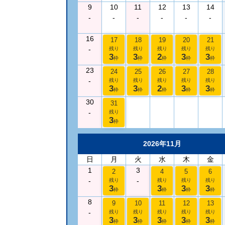
9
10
11
12
13
14
-
-
-
-
-
-
16
17
18
19
20
21
-
残り
残り
残り
残り
残り
3
3
2
3
3
枠
枠
枠
枠
枠
23
24
25
26
27
28
-
残り
残り
残り
残り
残り
3
3
2
3
3
枠
枠
枠
枠
枠
30
31
-
残り
3
枠
2026年11月
日
月
火
水
木
金
1
3
2
4
5
6
-
-
残り
残り
残り
残り
3
3
3
3
枠
枠
枠
枠
8
9
10
11
12
13
-
残り
残り
残り
残り
残り
3
3
3
3
3
枠
枠
枠
枠
枠