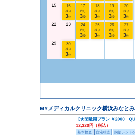
15
16
17
18
19
20
-
残り
残り
残り
残り
残り
3
3
3
3
3
枠
枠
枠
枠
枠
22
23
24
25
26
27
-
-
残り
残り
残り
残り
3
3
3
3
枠
枠
枠
枠
29
30
-
残り
3
枠
MYメディカルクリニック横浜みなとみ
【★閑散期プラン ￥2000 Q
12,320
円（税込）
基本検査
血液検査
胸部レント