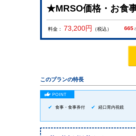
★MRSO価格・お食
73,200
円
665
料金：
（税込）
このプランの特長
食事・食事券付
経口胃内視鏡