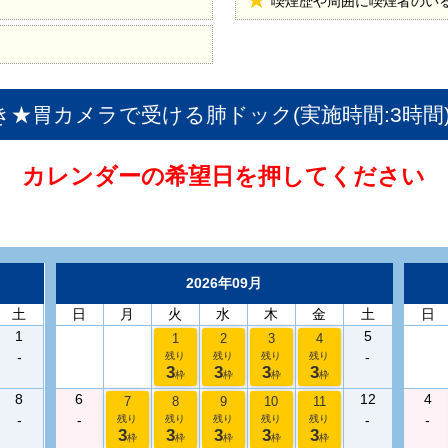
喫煙歴や周囲に喫煙者のい
き★胃カメラで受ける肺ドック(実施時間:3時間
カレンダーの希望日を押してください
2026年09月
土
日
月
火
水
木
金
土
日
1
5
1
2
3
4
-
-
残り
残り
残り
残り
3
3
3
3
枠
枠
枠
枠
8
6
12
4
7
8
9
10
11
-
-
-
-
残り
残り
残り
残り
残り
3
3
3
3
3
枠
枠
枠
枠
枠