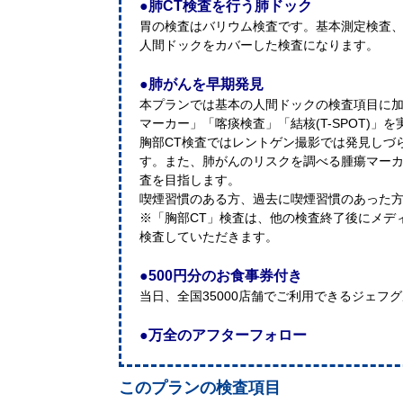
●肺CT検査を行う肺ドック
胃の検査はバリウム検査です。基本測定検査
人間ドックをカバーした検査になります。
●肺がんを早期発見
本プランでは基本の人間ドックの検査項目に加
マーカー」「喀痰検査」「結核(T-SPOT)」
胸部CT検査ではレントゲン撮影では発見しづ
す。また、肺がんのリスクを調べる腫瘍マーカ
査を目指します。
喫煙習慣のある方、過去に喫煙習慣のあった
※「胸部CT」検査は、他の検査終了後にメデ
検査していただきます。
●500円分のお食事券付き
当日、全国35000店舗でご利用できるジェフ
●万全のアフターフォロー
このプランの検査項目