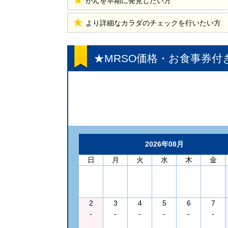
がんを早期に発見したい方
より詳細なカラダのチェックを行いたい方
★MRSO価格・お食事券付
2026年08月
日
月
火
水
木
金
2
3
4
5
6
7
-
-
-
-
-
-