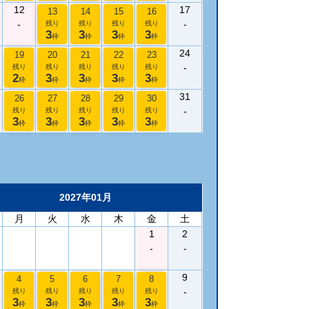
12
17
13
14
15
16
-
-
残り
残り
残り
残り
3
3
3
3
枠
枠
枠
枠
24
19
20
21
22
23
-
残り
残り
残り
残り
残り
2
3
3
3
3
枠
枠
枠
枠
枠
31
26
27
28
29
30
-
残り
残り
残り
残り
残り
3
3
3
3
3
枠
枠
枠
枠
枠
2027年01月
月
火
水
木
金
土
1
2
-
-
9
4
5
6
7
8
-
残り
残り
残り
残り
残り
3
3
3
3
3
枠
枠
枠
枠
枠