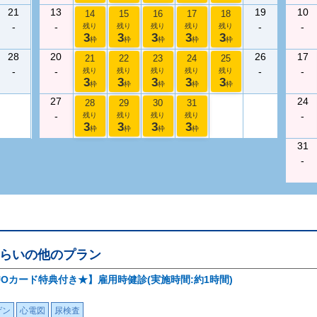
21
13
19
10
14
15
16
17
18
-
-
-
-
残り
残り
残り
残り
残り
3
3
3
3
3
枠
枠
枠
枠
枠
28
20
26
17
21
22
23
24
25
-
-
-
-
残り
残り
残り
残り
残り
3
3
3
3
3
枠
枠
枠
枠
枠
27
24
28
29
30
31
-
-
残り
残り
残り
残り
3
3
3
3
枠
枠
枠
枠
31
-
らい
の他のプラン
UOカード特典付き★】雇用時健診(実施時間:約1時間)
ゲン
心電図
尿検査