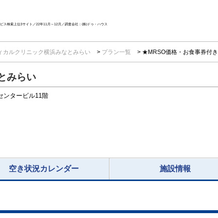
ス検索上位3サイト／22年11月～12月／調査会社：(株)ドゥ・ハウス
ィカルクリニック横浜みなとみらい
プラン一覧
★MRSO価格・お食事券付き
とみらい
センタービル11階
空き状況カレンダー
施設情報