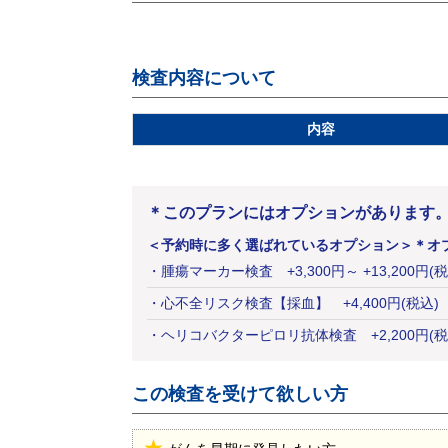
検査内容について
内容
＊このプランにはオプションがあります
＜予約時に多く選ばれているオプション＞
＊オ
・
腫瘍マーカー検査
+
3,300
円
～ +13,200円(
・
心不全リスク検査【採血】
+
4,400
円
(税込)
・
ヘリコバクターピロリ抗体検査
+
2,200
円
(税
この検査を受けて欲しい方