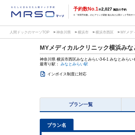
予約数No.1
2,027
※
施設の予約
※「年間予約数」のヒアリング調査 個人向け人間ドック予約サービ
人間ドックのマーソTOP
神奈川県
横浜市
横浜市西区
MYメデ
MYメディカルクリニック横浜みな
神奈川県
横浜市西区みなとみらい3-6-1
みなとみらい
最寄り駅：
みなとみらい駅
インボイス制度に対応
プラン一覧