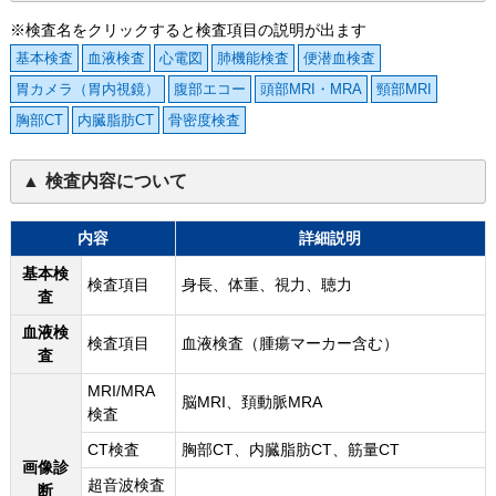
※検査名をクリックすると検査項目の説明が出ます
基本検査
血液検査
心電図
肺機能検査
便潜血検査
胃カメラ（胃内視鏡）
腹部エコー
頭部MRI・MRA
頸部MRI
胸部CT
内臓脂肪CT
骨密度検査
検査内容について
内容
詳細説明
基本検
検査項目
身長、体重、視力、聴力
査
血液検
検査項目
血液検査（腫瘍マーカー含む）
査
MRI/MRA
脳MRI、頚動脈MRA
検査
CT検査
胸部CT、内臓脂肪CT、筋量CT
画像診
超音波検査
断