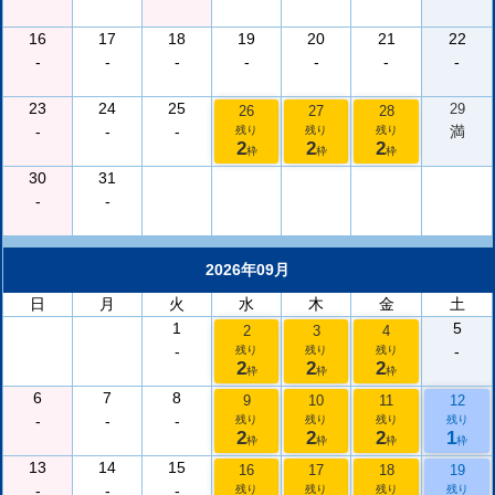
16
17
18
19
20
21
22
-
-
-
-
-
-
-
23
24
25
29
26
27
28
-
-
-
満
残り
残り
残り
2
2
2
枠
枠
枠
30
31
-
-
2026年09月
日
月
火
水
木
金
土
1
5
2
3
4
-
-
残り
残り
残り
2
2
2
枠
枠
枠
6
7
8
9
10
11
12
-
-
-
残り
残り
残り
残り
2
2
2
1
枠
枠
枠
枠
13
14
15
16
17
18
19
-
-
-
残り
残り
残り
残り