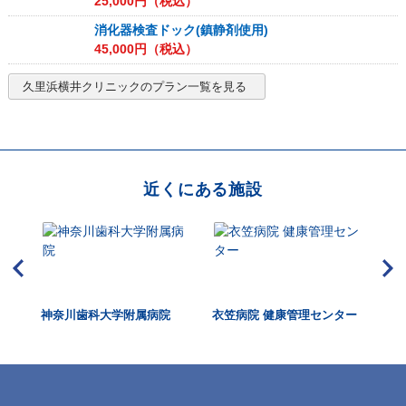
25,000
円（税込）
消化器検査ドック(鎮静剤使用)
45,000
円（税込）
久里浜横井クリニック
のプラン一覧を見る
近くにある施設
神奈川歯科大学附属病院
衣笠病院 健康管理センター
新