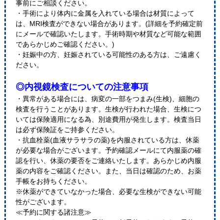
事前にご相談ください。
・手術により体内に金属を入れている場合は材質によって
は、MRI検査ができない場合があります。(詳細を予約確定前
にメールで確認いたします。手術時期や材質など可能な範囲
であらかじめご確認ください。)
・妊娠中の方、妊娠されている可能性のある方は、ご遠慮く
ださい。
◎内視鏡検査についての注意事項
・異常がある場合には、病変の一部をつまみ(生検)、細胞の
検査を行うことがあります。生検が行われた場合、生検につ
いては保険適用になる為、別途費用が発生します。検査当日
は必ず保険証をご持参ください。
・抗血栓薬(血液サラサラの薬)を内服されている方は、休薬
が必要な場合がございます。予約確認メールにて内服薬の確
認を行い、休薬の要否をご連絡いたします。あらかじめ内服
薬の内容をご確認ください。また、当日は確認のため、お薬
手帳をお持ちください。
※休薬ができていなかった場合、必要な生検ができない可能
性がございます。
≪予約に関する諸注意≫