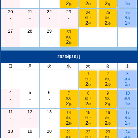
2
2
2
1
枠
枠
枠
枠
20
21
22
23
24
25
26
-
-
-
-
残り
残り
残り
2
2
1
枠
枠
枠
27
28
29
30
-
-
-
残り
2
枠
2026年10月
日
月
火
水
木
金
土
1
2
3
残り
残り
残り
2
2
1
枠
枠
枠
4
5
6
7
8
9
10
-
-
-
残り
残り
残り
残り
2
2
2
1
枠
枠
枠
枠
11
12
13
14
15
16
17
-
-
-
残り
残り
残り
残り
2
2
2
1
枠
枠
枠
枠
18
19
20
21
22
23
24
-
-
-
残り
残り
残り
残り