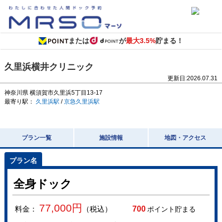
または
が
最大3.5%
貯まる！
久里浜横井クリニック
更新日:
2026.07.31
神奈川県
横須賀市久里浜5丁目13-17
最寄り駅：
久里浜駅
/
京急久里浜駅
プラン一覧
施設情報
地図・アクセス
全身ドック
77,000
円
料金：
（税込）
700
ポイント貯まる