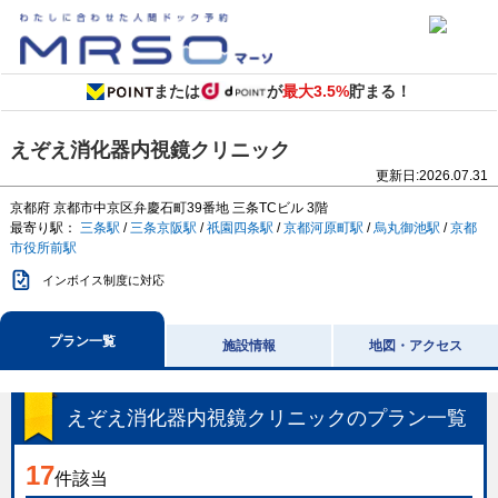
または
が
最大3.5%
貯まる！
えぞえ消化器内視鏡クリニック
更新日:
2026.07.31
京都府
京都市中京区弁慶石町39番地
三条TCビル 3階
最寄り駅：
三条駅
/
三条京阪駅
/
祇園四条駅
/
京都河原町駅
/
烏丸御池駅
/
京都
市役所前駅
インボイス制度に対応
プラン一覧
施設情報
地図・アクセス
えぞえ消化器内視鏡クリニック
のプラン一覧
17
件該当