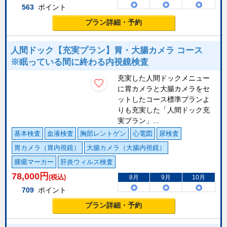
563
ポイント
プラン詳細・予約
人間ドック【充実プラン】胃・大腸カメラ コース
※眠っている間に終わる内視鏡検査
充実した人間ドックメニュー
に胃カメラと大腸カメラをセ
ットしたコース標準プランよ
りも充実した「人間ドック充
実プラン」...
基本検査
血液検査
胸部レントゲン
心電図
尿検査
胃カメラ（胃内視鏡）
大腸カメラ（大腸内視鏡）
腫瘍マーカー
肝炎ウィルス検査
78,000
円
(税込)
8月
9月
10月
709
ポイント
プラン詳細・予約