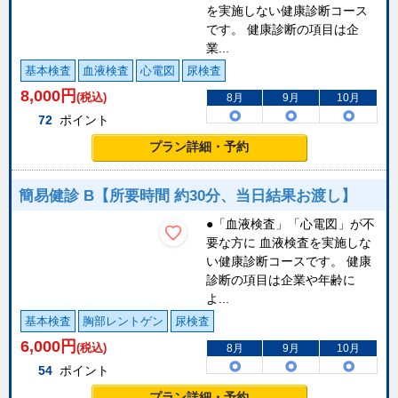
を実施しない健康診断コース
です。 健康診断の項目は企
業...
基本検査
血液検査
心電図
尿検査
8,000
円
(税込)
8月
9月
10月
72
ポイント
プラン詳細・予約
簡易健診 B【所要時間 約30分、当日結果お渡し】
●「血液検査」「心電図」が不
要な方に 血液検査を実施しな
い健康診断コースです。 健康
診断の項目は企業や年齢に
よ...
基本検査
胸部レントゲン
尿検査
6,000
円
(税込)
8月
9月
10月
54
ポイント
プラン詳細・予約