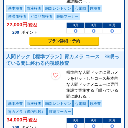
康診断の一...
基本検査
血液検査
胸部レントゲン
心電図
尿検査
便潜血検査
ピロリ菌検査
腫瘍マーカー
22,000
円
(税込)
8月
9月
10月
200
ポイント
プラン詳細・予約
人間ドック【標準プラン】胃カメラ コース ※眠っ
ている間に終わる内視鏡検査
標準的な人間ドックに胃カメ
ラをセットしたコース基本的
な人間ドックメニューに専門
施設で実施する「眠っている
間に終わる...
基本検査
血液検査
胸部レントゲン
心電図
尿検査
胃カメラ（胃内視鏡）
腫瘍マーカー
34,000
円
(税込)
8月
9月
10月
309
ポイント