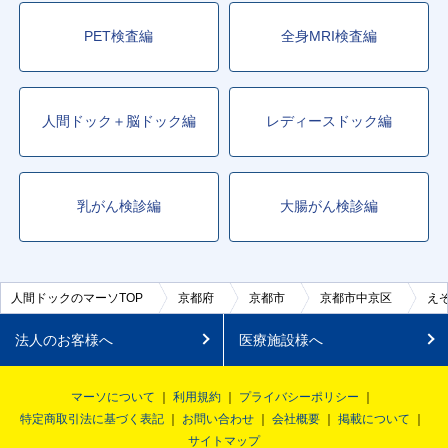
PET検査編
全身MRI検査編
人間ドック＋脳ドック編
レディースドック編
乳がん検診編
大腸がん検診編
人間ドックのマーソTOP
京都府
京都市
京都市中京区
え
法人のお客様へ
医療施設様へ
マーソについて
利用規約
プライバシーポリシー
特定商取引法に基づく表記
お問い合わせ
会社概要
掲載について
サイトマップ