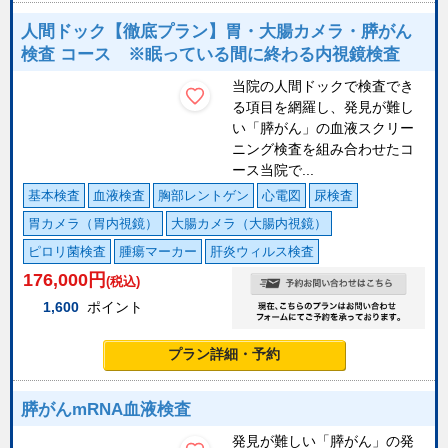
人間ドック【徹底プラン】胃・大腸カメラ・膵がん
検査 コース ※眠っている間に終わる内視鏡検査
当院の人間ドックで検査でき
る項目を網羅し、発見が難し
い「膵がん」の血液スクリー
ニング検査を組み合わせたコ
ース当院で...
基本検査
血液検査
胸部レントゲン
心電図
尿検査
胃カメラ（胃内視鏡）
大腸カメラ（大腸内視鏡）
ピロリ菌検査
腫瘍マーカー
肝炎ウィルス検査
176,000
円
(税込)
1,600
ポイント
プラン詳細・予約
膵がんmRNA血液検査
発見が難しい「膵がん」の発