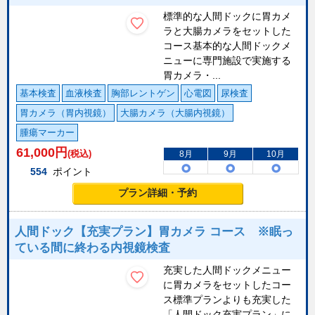
標準的な人間ドックに胃カメ
ラと大腸カメラをセットした
コース基本的な人間ドックメ
ニューに専門施設で実施する
胃カメラ・...
基本検査
血液検査
胸部レントゲン
心電図
尿検査
胃カメラ（胃内視鏡）
大腸カメラ（大腸内視鏡）
腫瘍マーカー
61,000
円
(税込)
8月
9月
10月
554
ポイント
プラン詳細・予約
人間ドック【充実プラン】胃カメラ コース ※眠っ
ている間に終わる内視鏡検査
充実した人間ドックメニュー
に胃カメラをセットしたコー
ス標準プランよりも充実した
「人間ドック充実プラン」に