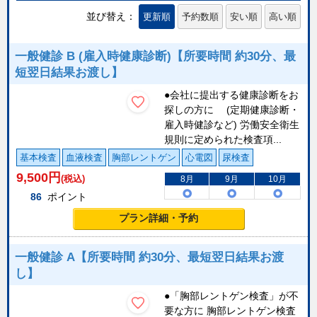
並び替え：
更新順
予約数順
安い順
高い順
一般健診 B (雇入時健康診断)【所要時間 約30分、最
短翌日結果お渡し】
●会社に提出する健康診断をお
探しの方に (定期健康診断・
雇入時健診など) 労働安全衛生
規則に定められた検査項...
基本検査
血液検査
胸部レントゲン
心電図
尿検査
9,500
円
(税込)
8月
9月
10月
86
ポイント
プラン詳細・予約
一般健診 A【所要時間 約30分、最短翌日結果お渡
し】
●「胸部レントゲン検査」が不
要な方に 胸部レントゲン検査