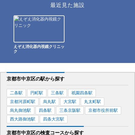
最近見た施設
えぞえ消化器内視鏡クリニッ
ク
京都市中京区
の駅から
探す
二条
駅
円町
駅
三条
駅
祇園四条
駅
京都河原町
駅
烏丸
駅
大宮
駅
丸太町
駅
烏丸御池
駅
四条
駅
三条京阪
駅
京都市役所前
駅
西大路御池
駅
四条大宮
駅
京都市中京区
の
検査コースから探す