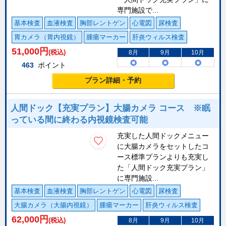
専門施設で...
基本検査
血液検査
胸部レントゲン
心電図
尿検査
胃カメラ（胃内視鏡）
腫瘍マーカー
肝炎ウィルス検査
51,000
円
(税込)
8月
9月
10月
463
ポイント
プラン詳細・予約
人間ドック【充実プラン】大腸カメラ コース ※眠
っている間に終わる内視鏡検査可能
充実した人間ドックメニュー
に大腸カメラをセットしたコ
ース標準プランよりも充実し
た「人間ドック充実プラン」
に専門施設...
基本検査
血液検査
胸部レントゲン
心電図
尿検査
大腸カメラ（大腸内視鏡）
腫瘍マーカー
肝炎ウィルス検査
62,000
円
(税込)
8月
9月
10月