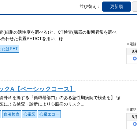
並び替え：
更新順
検査(細胞の活性度を調べる)と、CT検査(臓器の形態異常を調べ
合わせた装置PET/CTを用い、ほ...
※電話
TまたはPET
8
ックA【ベーシックコース】
管外科を擁する『循環器部門』のある急性期病院で検査を】 循
医による検査・診断により心臓病のリスク...
※電話
血液検査
心電図
心臓エコー
8