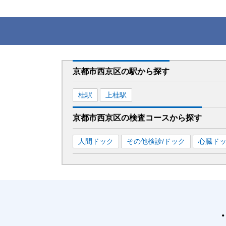
京都市西京区
の駅から
探す
桂
駅
上桂
駅
京都市西京区
の
検査コースから探す
人間ドック
その他検診/ドック
心臓ド