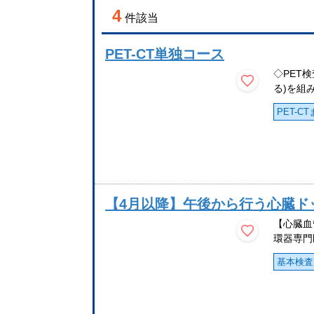
4
件該当
PET-CT単独コース
◇PET
る)を組み
PET-C
【4月以降】午後から行う心臓ド
【心臓血
環器専門
基本検査