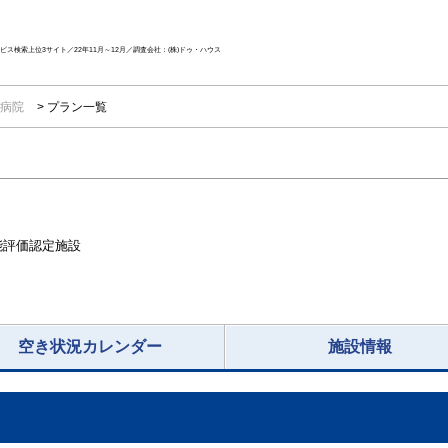
ス検索上位3サイト／22年11月～12月／調査会社：(株)ドゥ・ハウス
都病院
プラン一覧
能評価認定施設
空き状況カレンダー
施設情報