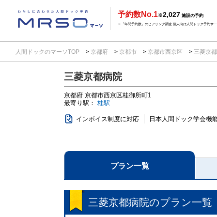
予約数No.1
2,027
※
施設の予約
※「年間予約数」のヒアリング調査 個人向け人間ドック予約サービ
人間ドックのマーソTOP
京都府
京都市
京都市西京区
三菱京
三菱京都病院
京都府
京都市西京区桂御所町1
最寄り駅：
桂駅
インボイス制度に対応
日本人間ドック学会機
プラン一覧
三菱京都病院
のプラン一覧