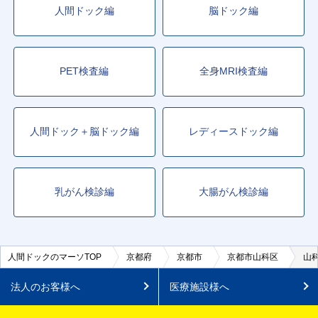
人間ドック編
脳ドック編
PET検査編
全身MRI検査編
人間ドック＋脳ドック編
レディースドック編
乳がん検診編
大腸がん検診編
人間ドックのマーソTOP
京都府
京都市
京都市山科区
山
法人のお客様へ
医療施設様へ