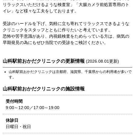
リラックスいただけるような検査室」「大腸カメラ前処置専用のト
イレ」など様々な工夫をしております。
受診のハードルを下げ、気軽に立ち寄れてリラックスできるような
クリニックをスタッフとともに作りたいと考えています。
恐怖や苦手意識があり、内視鏡検査をためらっている方は、病気の
早期発見の為にもぜひ当院での受診をご検討ください。
山科駅前おかだクリニック
の更新情報
(
2026.08.01
更新)
山科駅前おかだクリニック
は
京都府
、
滋賀県
、
千葉県
からの利用者が多いで
す。
山科駅前おかだクリニック
の施設情報
受付時間
9:00～12:00／17:00～19:00
休診日
日曜日・祝日