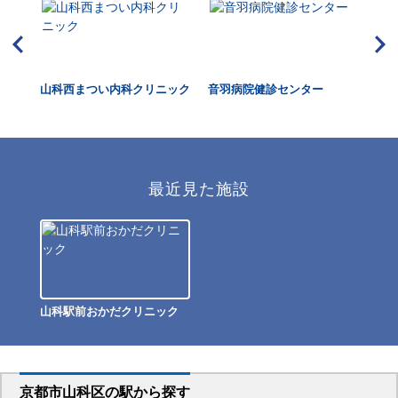
山科西まつい内科クリニック
音羽病院健診センター
一
所
最近見た施設
山科駅前おかだクリニック
京都市山科区
の駅から
探す