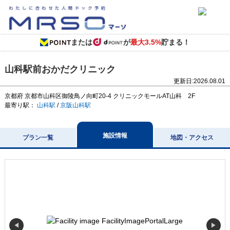
または
が
最大3.5%
貯まる！
山科駅前おかだクリニック
更新日:
2026.08.01
京都府
京都市山科区御陵鳥ノ向町20-4
クリニックモールAT山科 2F
最寄り駅：
山科駅
/
京阪山科駅
施設情報
プラン一覧
地図・アクセス
◀
▶