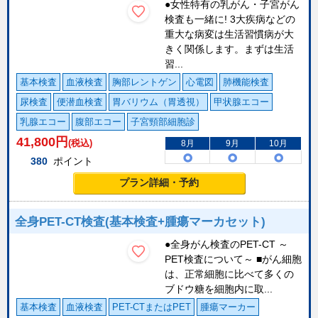
●女性特有の乳がん・子宮がん
検査も一緒に! 3大疾病などの
重大な病変は生活習慣病が大
きく関係します。まずは生活
習...
基本検査
血液検査
胸部レントゲン
心電図
肺機能検査
尿検査
便潜血検査
胃バリウム（胃透視）
甲状腺エコー
乳腺エコー
腹部エコー
子宮頸部細胞診
41,800
円
(税込)
8月
9月
10月
380
ポイント
プラン詳細・予約
全身PET-CT検査(基本検査+腫瘍マーカセット)
●全身がん検査のPET-CT ～
PET検査について～ ■がん細胞
は、正常細胞に比べて多くの
ブドウ糖を細胞内に取...
基本検査
血液検査
PET-CTまたはPET
腫瘍マーカー