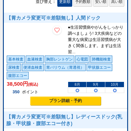
並び替え：
更新順
予約数順
安い順
高い順
【胃カメラ変更可※差額無し】人間ドック
●生活習慣病やがんをしっかり
調べましょう! 3大疾病などの
重大な病変は生活習慣病が大
きく関係します。まずは生活
習...
基本検査
血液検査
胸部レントゲン
心電図
肺機能検査
尿検査
便潜血検査
胃バリウム（胃透視）
甲状腺エコー
腹部エコー
38,500
円
(税込)
8月
9月
10月
350
ポイント
プラン詳細・予約
【胃カメラ変更可※差額無し】レディースドック(乳
腺・甲状腺・腹部エコー付き)