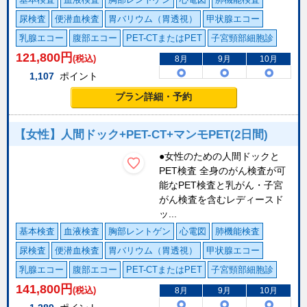
尿検査
便潜血検査
胃バリウム（胃透視）
甲状腺エコー
乳腺エコー
腹部エコー
PET-CTまたはPET
子宮頸部細胞診
121,800
円
(税込)
8月
9月
10月
1,107
ポイント
プラン詳細・予約
【女性】人間ドック+PET-CT+マンモPET(2日間)
●女性のための人間ドックと
PET検査 全身のがん検査が可
能なPET検査と乳がん・子宮
がん検査を含むレディースド
ッ...
基本検査
血液検査
胸部レントゲン
心電図
肺機能検査
尿検査
便潜血検査
胃バリウム（胃透視）
甲状腺エコー
乳腺エコー
腹部エコー
PET-CTまたはPET
子宮頸部細胞診
141,800
円
(税込)
8月
9月
10月