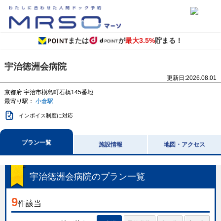
または
が
最大3.5%
貯まる！
宇治徳洲会病院
更新日:
2026.08.01
京都府
宇治市槇島町石橋145番地
最寄り駅：
小倉駅
インボイス制度に対応
プラン一覧
施設情報
地図・アクセス
宇治徳洲会病院
のプラン一覧
9
件該当