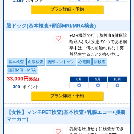
1,289
ポイント
プラン詳細・予約
脳ドック(基本検査+頭部MRI/MRA検査)
●MR機器で行う脳検査!(健康診
断込み) 3大疾患の1つである脳
卒中は、何の前触れもなく突
然発生することの多い危...
基本検査
血液検査
胸部レントゲン
心電図
尿検査
頭部MRI・MRA
33,000
円
(税込)
8月
9月
10月
300
ポイント
プラン詳細・予約
【女性】マンモPET検査(基本検査+乳腺エコー+腫瘍
マーカー)
乳房を圧迫せずに検査ができ