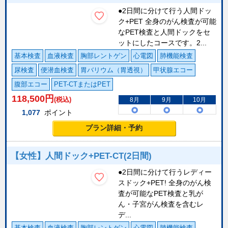
●2日間に分けて行う人間ドッ
ク+PET 全身のがん検査が可能
なPET検査と人間ドックをセ
ットにしたコースです。2...
基本検査
血液検査
胸部レントゲン
心電図
肺機能検査
尿検査
便潜血検査
胃バリウム（胃透視）
甲状腺エコー
腹部エコー
PET-CTまたはPET
118,500
円
(税込)
8月
9月
10月
1,077
ポイント
プラン詳細・予約
【女性】人間ドック+PET-CT(2日間)
●2日間に分けて行うレディー
スドック+PET! 全身のがん検
査が可能なPET検査と乳が
ん・子宮がん検査を含むレ
デ...
基本検査
血液検査
胸部レントゲン
心電図
肺機能検査