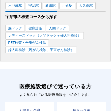
六地蔵
駅
宇治
駅
新田
駅
小倉
駅
大久保
駅
宇治市
の
検査コースから探す
脳ドック
健康診断
人間ドック
レディースドック（人間ドック＋婦人科検診）
PET検査・全身がん検診
婦人科検診（乳がん検診、子宮がん検診）
医療施設選びで迷っている方
よく見られている医療施設をご紹介します。
人間ドック編
脳ドック編