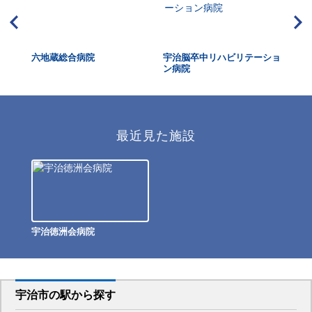
ニッ
六地蔵総合病院
宇治脳卒中リハビリテーショ
京
ン病院
リ
最近見た施設
宇治徳洲会病院
宇治市
の駅から
探す