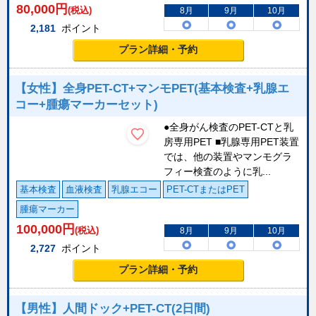
80,000
円
(税込)
8月
9月
10月
2,181
ポイント
プラン詳細・予約
【女性】全身PET-CT+マンモPET(基本検査+乳腺エ
コー+腫瘍マーカーセット)
●全身がん検査のPET-CTと乳
房専用PET ■乳腺専用PET装置
では、他の装置やマンモグラ
フィー検査のように乳...
基本検査
血液検査
乳腺エコー
PET-CTまたはPET
腫瘍マーカー
100,000
円
(税込)
8月
9月
10月
2,727
ポイント
プラン詳細・予約
【男性】人間ドック+PET-CT(2日間)