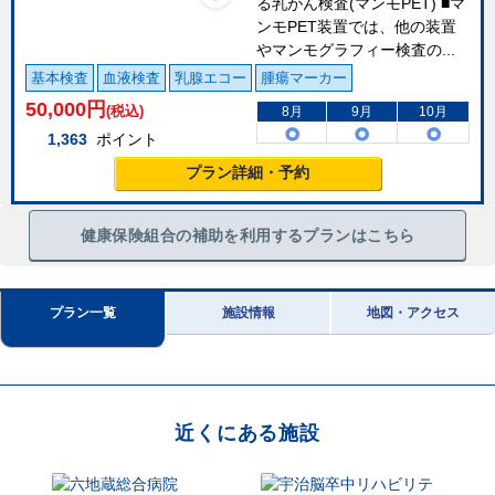
る乳がん検査(マンモPET) ■マ
ンモPET装置では、他の装置
やマンモグラフィー検査の...
基本検査
血液検査
乳腺エコー
腫瘍マーカー
50,000
円
(税込)
8月
9月
10月
1,363
ポイント
プラン詳細・予約
健康保険組合の補助を利用するプランはこちら
プラン一覧
施設情報
地図・アクセス
近くにある施設