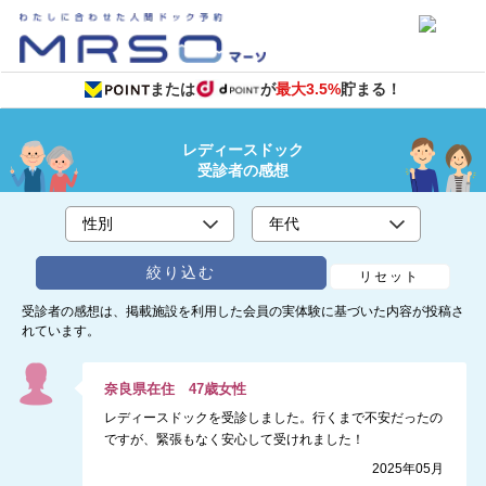
または
が
最大3.5%
貯まる！
レディースドック
受診者の感想
絞り込む
リセット
受診者の感想は、掲載施設を利用した会員の実体験に基づいた内容が投稿さ
れています。
奈良県
在住
47
歳
女性
レディースドックを受診しました。行くまで不安だったの
ですが、緊張もなく安心して受けれました！
2025年05月