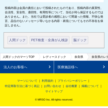
投稿内容は会員の責任において投稿されたものであり、投稿内容の真実性、
合法性、安全性、適切性、有用性等について、当社が何ら保証するものでは
ありません。また、当社では受診者の感想において間違った情報、不快な発
言、品位のないメッセージ等いなかる内容・表現についてもその不存在を保
証しません。
人間ドック
PET検査・全身がん検診
脳ドック
人間ドックのマーソTOP
レディースドック
奈良県
奈良県のレ
法人のお客様へ
医療施設様へ
マーソについて
利用規約
プライバシーポリシー
特定商取引法に基づく表記
お問い合わせ
会社概要
掲載について
サイトマップ
© MRSO Inc. All rights reserved.