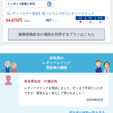
インボイス制度に対応
【レディースデー受診】胃バリウムで行うレディースドック
8
月
9
月
10
月
54,670
円
497
（税込）
ポイント
×
○
○
健康保険組合の補助を利用するプランはこちら
奈良県
の
レディースドック
受診者の感想
奈良県
在住
47
歳
女性
レディースドックを受診しました。行くまで不安だったの
ですが、緊張もなく安心して受けれました！
2025年05月
受診者の感想一覧を見る→