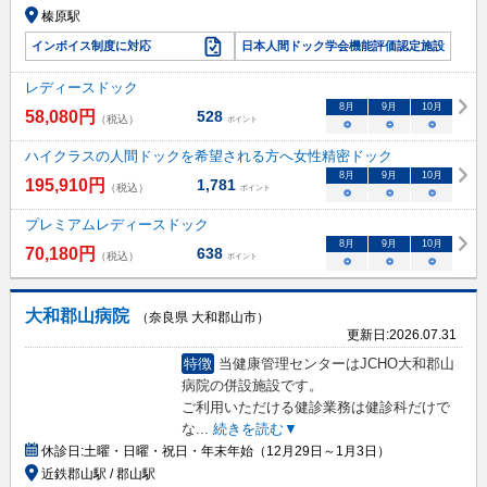
榛原駅
インボイス制度に対応
日本人間ドック学会機能評価認定施設
レディースドック
8
月
9
月
10
月
58,080
円
528
（税込）
ポイント
○
○
○
ハイクラスの人間ドックを希望される方へ女性精密ドック
8
月
9
月
10
月
195,910
円
1,781
（税込）
ポイント
○
○
○
プレミアムレディースドック
8
月
9
月
10
月
70,180
円
638
（税込）
ポイント
○
○
○
大和郡山病院
（奈良県 大和郡山市）
更新日:
2026.07.31
特徴
当健康管理センターはJCHO大和郡山
病院の併設施設です。
ご利用いただける健診業務は健診科だけで
な
...
続きを読む▼
休診日:
土曜・日曜・祝日・年末年始（12月29日～1月3日）
近鉄郡山駅 / 郡山駅