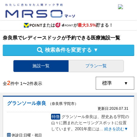
または
が
最大3.5%
貯まる！
奈良県
で
レディースドック
が予約できる
医療施設
一覧
検索条件を変更する
▼
施設一覧
プラン一覧
2
全
件中
1
〜
2
件表示
グランソール奈良
（奈良県 宇陀市）
更新日:
2026.07.31
特徴
グランソール奈良は、歴史ある宇陀の
山々に囲まれたヒーリングスポットに位置
しています。2001年度には
...
続きを読む▼
休診日:
日曜・祝日