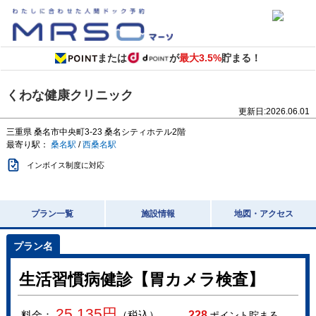
または
が
最大3.5%
貯まる！
くわな健康クリニック
更新日:
2026.06.01
三重県
桑名市中央町3-23
桑名シティホテル2階
最寄り駅：
桑名駅
/
西桑名駅
インボイス制度に対応
プラン一覧
施設情報
地図・アクセス
生活習慣病健診【胃カメラ検査】
25,135
円
料金：
（税込）
228
ポイント貯まる