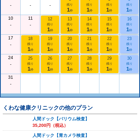
-
-
-
残り
残り
残り
残り
1
1
1
1
枠
枠
枠
枠
10
11
12
13
14
15
16
-
-
残り
残り
残り
残り
残り
1
1
1
1
1
枠
枠
枠
枠
枠
17
18
19
20
21
22
23
-
残り
残り
残り
残り
残り
残り
1
1
1
1
1
1
枠
枠
枠
枠
枠
枠
24
25
26
27
28
29
30
-
残り
残り
残り
残り
残り
残り
1
1
1
1
1
1
枠
枠
枠
枠
枠
枠
31
-
くわな健康クリニック
の他のプラン
人間ドック【バリウム検査】
35,200
円（税込）
人間ドック【胃カメラ検査】