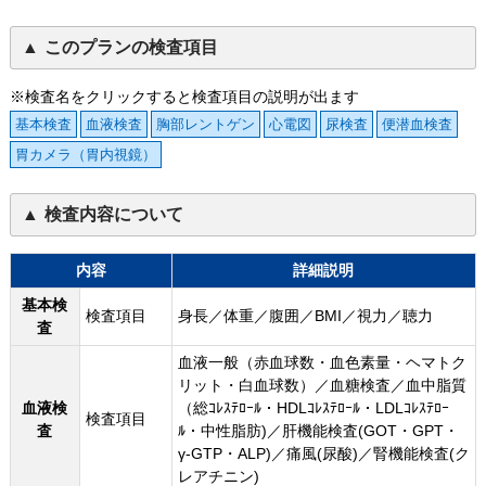
このプランの検査項目
※検査名をクリックすると検査項目の説明が出ます
基本検査
血液検査
胸部レントゲン
心電図
尿検査
便潜血検査
胃カメラ（胃内視鏡）
検査内容について
内容
詳細説明
基本検
検査項目
身長／体重／腹囲／BMI／視力／聴力
査
血液一般（赤血球数・血色素量・ヘマトク
リット・白血球数）／血糖検査／血中脂質
血液検
（総ｺﾚｽﾃﾛｰﾙ・HDLｺﾚｽﾃﾛｰﾙ・LDLｺﾚｽﾃﾛｰ
検査項目
査
ﾙ・中性脂肪)／肝機能検査(GOT・GPT・
γ-GTP・ALP)／痛風(尿酸)／腎機能検査(ク
レアチニン)