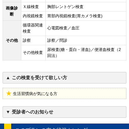
Ｘ線検査
胸部レントゲン検査
画像診
断
内視鏡検査
胃部内視鏡検査(胃カメラ検査)
循環器関連
心電図検査／血圧
検査
その他
診察
診察／問診
尿検査(糖・蛋白・潜血)／便潜血検査（2
その他検査
回法）
この検査を受けて欲しい方
生活習慣病が気になる方
受診者へのお知らせ