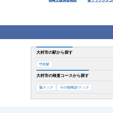
長崎北徳洲会病院
聖フランシスコ
大村市
の駅から
探す
竹松
駅
大村市
の
検査コースから探す
脳ドック
その他検診/ドック