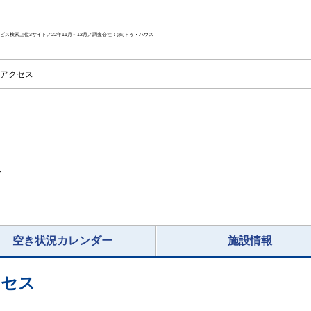
ス検索上位3サイト／22年11月～12月／調査会社：(株)ドゥ・ハウス
アクセス
応
空き状況カレンダー
施設情報
クセス