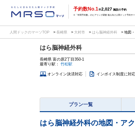
予約数No.1
2,027
※
施設の予約
※「年間予約数」のヒアリング調査 個人向け人間ドック予約サービ
人間ドックのマーソTOP
長崎県
大村市
はら脳神経外科
地図・
はら脳神経外科
長崎県
富の原2丁目350-1
最寄り駅：
竹松駅
オンライン決済対応
インボイス制度に対
プラン一覧
はら脳神経外科
の地図・ア