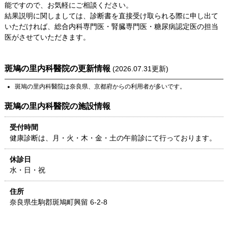
能ですので、お気軽にご相談ください。
結果説明に関しましては、診断書を直接受け取られる際に申し出て
いただければ、総合内科専門医・腎臓専門医・糖尿病認定医の担当
医がさせていただきます。
斑鳩の里内科醫院
の更新情報
(
2026.07.31
更新)
斑鳩の里内科醫院
は
奈良県
、
京都府
からの利用者が多いです。
斑鳩の里内科醫院
の施設情報
受付時間
健康診断は、月・火・木・金・土の午前診にて行っております。
休診日
水・日・祝
住所
奈良県
生駒郡斑鳩町興留 6-2-8