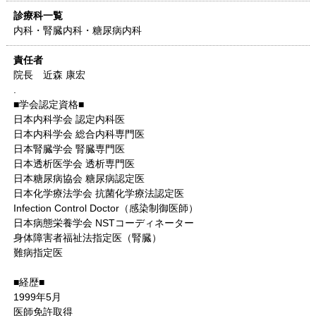
診療科一覧
内科・腎臓内科・糖尿病内科
責任者
院長 近森 康宏
.
■学会認定資格■
日本内科学会 認定内科医
日本内科学会 総合内科専門医
日本腎臓学会 腎臓専門医
日本透析医学会 透析専門医
日本糖尿病協会 糖尿病認定医
日本化学療法学会 抗菌化学療法認定医
Infection Control Doctor（感染制御医師）
日本病態栄養学会 NSTコーディネーター
身体障害者福祉法指定医（腎臓）
難病指定医
■経歴■
1999年5月
医師免許取得