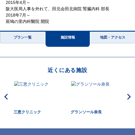
2015年4月～
阪大医局人事を外れて、田北会田北病院 腎臓内科 部長
2018年7月～
斑鳩の里内科醫院 開院
プラン一覧
施設情報
地図・アクセス
近くにある施設
三恵クリニック
グランソール奈良
西
ザ