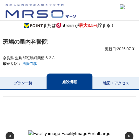
または
が
最大3.5%
貯まる！
斑鳩の里内科醫院
更新日:
2026.07.31
奈良県
生駒郡斑鳩町興留 6-2-8
最寄り駅：
法隆寺駅
施設情報
プラン一覧
地図・アクセス
◀
▶