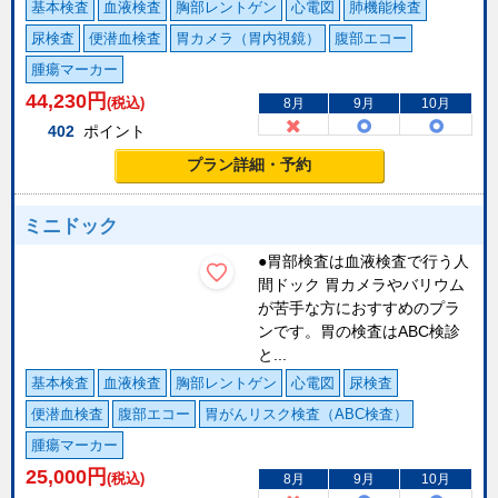
基本検査
血液検査
胸部レントゲン
心電図
肺機能検査
尿検査
便潜血検査
胃カメラ（胃内視鏡）
腹部エコー
腫瘍マーカー
44,230
円
(税込)
8月
9月
10月
402
ポイント
プラン詳細・予約
ミニドック
●胃部検査は血液検査で行う人
間ドック 胃カメラやバリウム
が苦手な方におすすめのプラ
ンです。胃の検査はABC検診
と...
基本検査
血液検査
胸部レントゲン
心電図
尿検査
便潜血検査
腹部エコー
胃がんリスク検査（ABC検査）
腫瘍マーカー
25,000
円
(税込)
8月
9月
10月