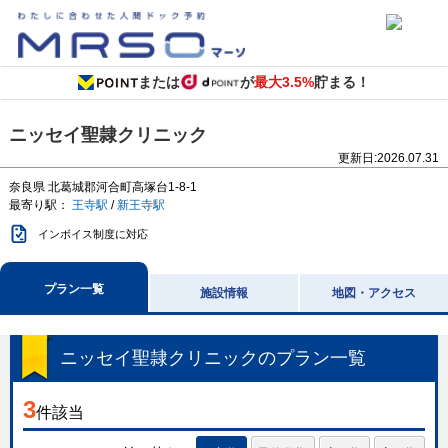
または
が
最大3.5%
貯まる！
ニッセイ聖隷クリニック
更新日:
2026.07.31
奈良県
北葛城郡河合町高塚台1-8-1
最寄り駅：
王寺駅
/
新王寺駅
インボイス制度に対応
プラン一覧
施設情報
地図・アクセス
ニッセイ聖隷クリニック
のプラン一覧
3
件該当