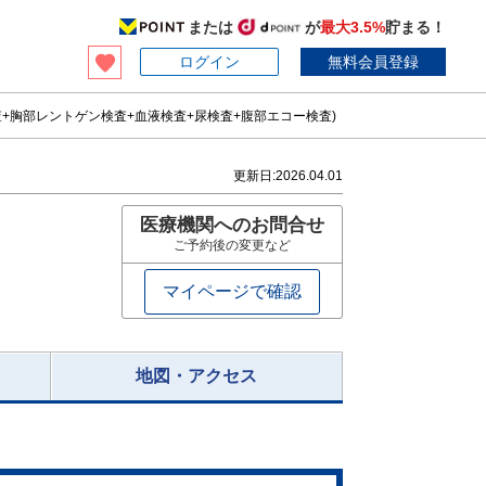
または
が
最大3.5%
貯まる！
ログイン
無料会員登録
+胸部レントゲン検査+血液検査+尿検査+腹部エコー検査)
更新日:
2026.04.01
医療機関へのお問合せ
ご予約後の変更など
マイページで確認
地図・アクセス