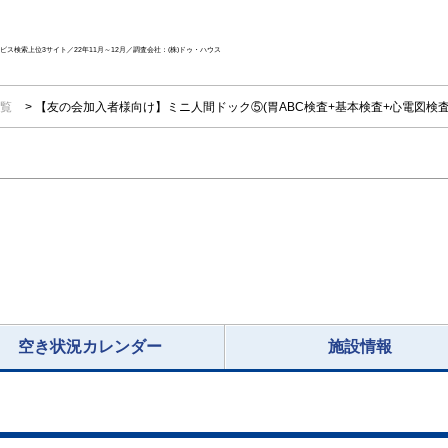
ス検索上位3サイト／22年11月～12月／調査会社：(株)ドゥ・ハウス
一覧
【友の会加入者様向け】ミニ人間ドック⑤(胃ABC検査+基本検査+心電図検査
空き状況カレンダー
施設情報