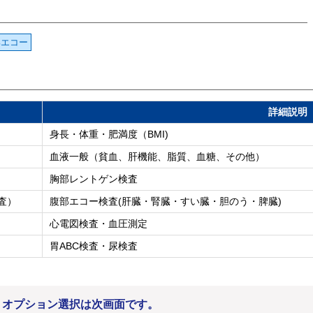
部エコー
詳細説明
身長・体重・肥満度（BMI)
血液一般（貧血、肝機能、脂質、血糖、その他）
胸部レントゲン検査
査）
腹部エコー検査(肝臓・腎臓・すい臓・胆のう・脾臓)
心電図検査・血圧測定
胃ABC検査・尿検査
。オプション選択は次画面です。