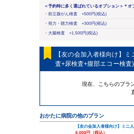
＜予約時に多く選ばれているオプション＞
＊オ
・
前立腺がん検査
+
500
円
(税込)
・
視力・聴力検査
+
300
円
(税込)
・
大腸検査
+
1,500
円
(税込)
【友の会加入者様向け】ミニ
査+尿検査+腹部エコー検査)
現在、こちらのプラン
おかたに病院
の他のプラン
【友の会加入者様向け】ミニ人
6,000
円（税込）