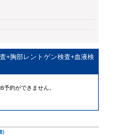
検査+胸部レントゲン検査+血液検
EB予約ができません。
。
査)