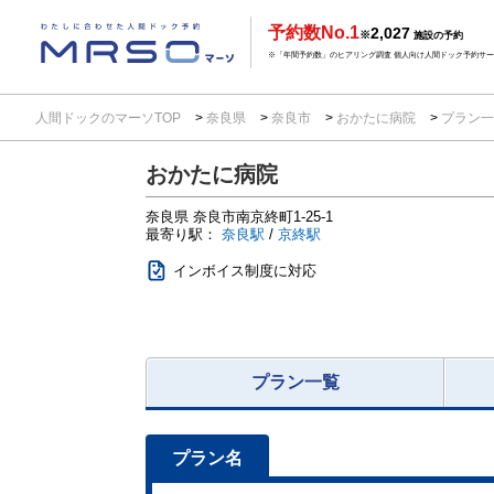
予約数No.1
2,027
※
施設の予約
※「年間予約数」のヒアリング調査 個人向け人間ドック予約サービ
人間ドックのマーソTOP
奈良県
奈良市
おかたに病院
プラン
おかたに病院
奈良県
奈良市南京終町1-25-1
最寄り駅：
奈良駅
/
京終駅
インボイス制度に対応
プラン一覧