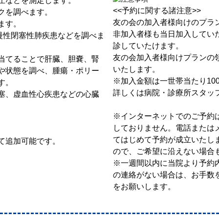
圧などを測定します。
<<予約に関する諸注意>>
クを調べます。
友の会の加入者様向けのプラ
ます。
非加入者様も当日加入してい
慢性閉塞性肺疾患などを調べま
診していたけます。
友の会加入者様向けプランの
当てることで肝臓、胆嚢、腎
いたします。
や状態を調べ、腫瘍・ポリー
※加入金額は一世帯当たり10
す。
詳しくは病院・診療所スタッ
塞、虚血性心疾患などの心臓
※インターネットでのご予約
しておりません。電話または
てはじめて予約が成立いたし
て追加可能です。
ので、ご希望に沿えない場合
※一週間以内に当院より予約
の連絡がない場合は、お手数
をお願いします。