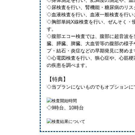
◇身体測定を行い、肥満度の測定や、血
◇尿検査を行い、腎機能・糖尿病のリス
◇血液検査を行い、血液一般検査を行い
◇胸部単純X線検査を行い、ぜんそく・
す。
◇腹部エコー検査では、腹部に超音波を
臓、膵臓、脾臓、大血管等の腹部の様子
プ・結石・炎症などの早期発見に努めま
◇心電図検査を行い、狭心症や、心筋梗
の疾患を調べます。
【特典】
◇当プランにないものでもオプションに
◇9時台、10時台